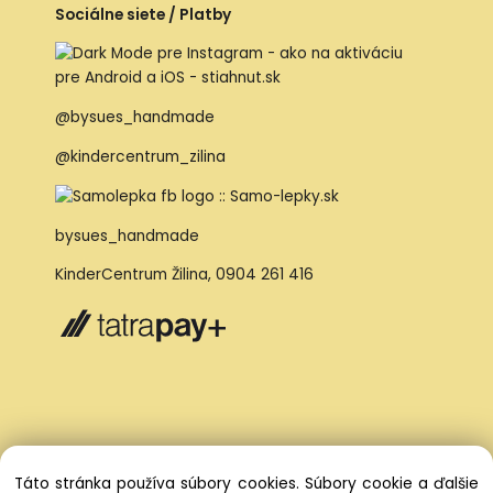
Sociálne siete / Platby
@bysues_handmade
@kindercentrum_zilina
bysues_handmade
KinderCentrum Žilina
,
0904 261 416
Táto stránka používa súbory cookies. Súbory cookie a ďalšie