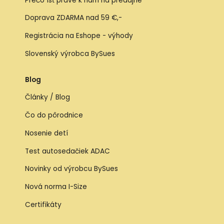
Prečo ísť práve k nám na predajne
Doprava ZDARMA nad 59 €,-
Registrácia na Eshope - výhody
Slovenský výrobca BySues
Blog
Články / Blog
Čo do pôrodnice
Nosenie detí
Test autosedačiek ADAC
Novinky od výrobcu BySues
Nová norma I-Size
Certifikáty