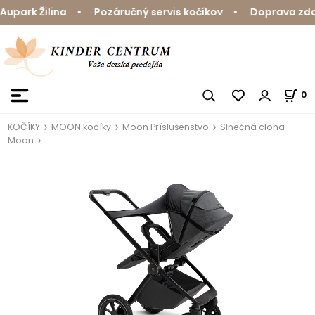
park Žilina • Pozáručný servis kočíkov • Doprava zdarm
0
KOČÍKY
MOON kočíky
Moon Príslušenstvo
Slnečná clona
Moon