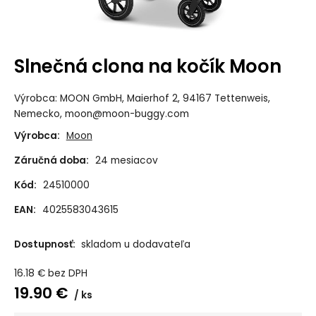
Slnečná clona na kočík Moon
Výrobca: MOON GmbH, Maierhof 2, 94167 Tettenweis,
Nemecko, moon@moon-buggy.com
Výrobca:
Moon
Záručná doba:
24 mesiacov
Kód:
24510000
EAN:
4025583043615
Dostupnosť:
skladom u dodavateľa
16.18
€
bez DPH
19.90
€
ks