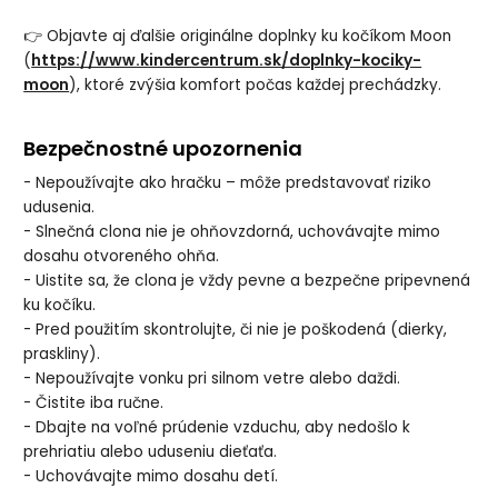
👉 Objavte aj ďalšie originálne doplnky ku kočíkom Moon
(
https://www.kindercentrum.sk/doplnky-kociky-
moon
), ktoré zvýšia komfort počas každej prechádzky.
Bezpečnostné upozornenia
- Nepoužívajte ako hračku – môže predstavovať riziko
udusenia.
- Slnečná clona nie je ohňovzdorná, uchovávajte mimo
dosahu otvoreného ohňa.
- Uistite sa, že clona je vždy pevne a bezpečne pripevnená
ku kočíku.
- Pred použitím skontrolujte, či nie je poškodená (dierky,
praskliny).
- Nepoužívajte vonku pri silnom vetre alebo daždi.
- Čistite iba ručne.
- Dbajte na voľné prúdenie vzduchu, aby nedošlo k
prehriatiu alebo uduseniu dieťaťa.
- Uchovávajte mimo dosahu detí.