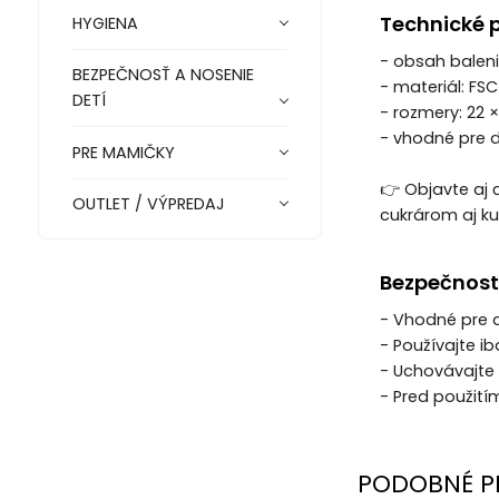
Technické 
HYGIENA
- obsah baleni
BEZPEČNOSŤ A NOSENIE
- materiál: FSC
DETÍ
- rozmery: 22 ×
- vhodné pre d
PRE MAMIČKY
👉 Objavte aj ď
OUTLET / VÝPREDAJ
cukrárom aj k
Bezpečnost
- Vhodné pre d
- Používajte 
- Uchovávajte
- Pred použití
PODOBNÉ P