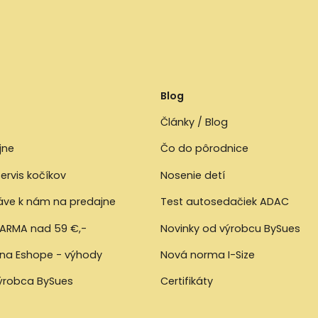
Blog
Články / Blog
jne
Čo do pôrodnice
ervis kočíkov
Nosenie detí
ráve k nám na predajne
Test autosedačiek ADAC
ARMA nad 59 €,-
Novinky od výrobcu BySues
 na Eshope - výhody
Nová norma I-Size
výrobca BySues
Certifikáty