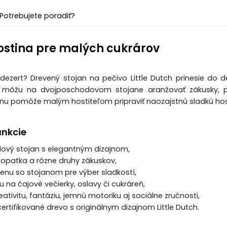
Potrebujete poradiť?
ostina pre malých cukrárov
dezert? Drevený stojan na pečivo Little Dutch prinesie do 
i môžu na dvojposchodovom stojane aranžovať zákusky, pon
u pomôže malým hostiteľom pripraviť naozajstnú sladkú hos
unkcie
ový stojan s elegantným dizajnom,
 lopatka a rôzne druhy zákuskov,
enu so stojanom pre výber sladkostí,
u na čajové večierky, oslavy či cukráreň,
ativitu, fantáziu, jemnú motoriku aj sociálne zručnosti,
certifikované drevo s originálnym dizajnom Little Dutch.