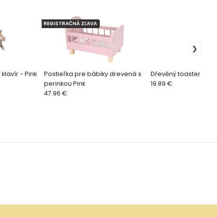
REGISTRAČNÁ ZĽAVA
klavír - Pink
Postieľka pre bábiky drevená s
Dřevěný toaster set,
perinkou Pink
19.89 €
47.96 €