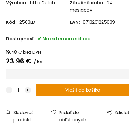
Výrobca:
Little Dutch
Záručná doba:
24
mesiacov
Kód:
2503LD
EAN:
8713291225039
Dostupnosť:
Na externom sklade
19.48
€
bez DPH
23.96
€
ks
Sledovať
Pridať do
Zdielať
produkt
obľúbených