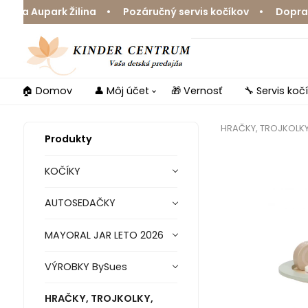
a Aupark Žilina • Pozáručný servis kočíkov • Doprava z
🏠 Domov
👤 Môj účet
🎁 Vernosť
🔧 Servis koč
HRAČKY, TROJKOLK
Produkty
KOČÍKY
AUTOSEDAČKY
MAYORAL JAR LETO 2026
VÝROBKY BySues
HRAČKY, TROJKOLKY,