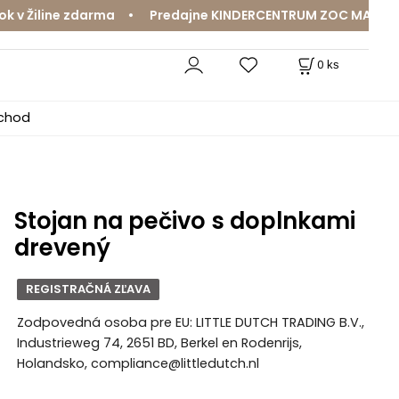
 Žiline zdarma • Predajne KINDERCENTRUM ZOC MAX a Mama
0
ks
bchod
Stojan na pečivo s doplnkami
drevený
REGISTRAČNÁ ZĽAVA
Zodpovedná osoba pre EU: LITTLE DUTCH TRADING B.V.,
Industrieweg 74, 2651 BD, Berkel en Rodenrijs,
Holandsko, compliance@littledutch.nl