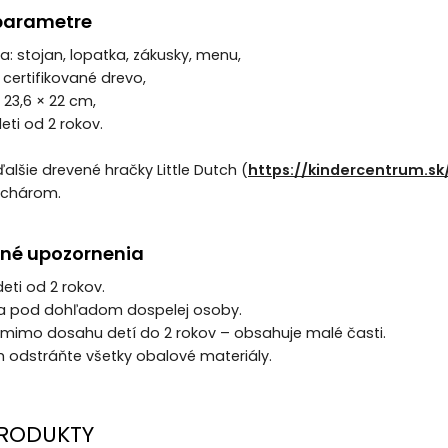
parametre
a: stojan, lopatka, zákusky, menu,
 certifikované drevo,
 23,6 × 22 cm,
eti od 2 rokov.
alšie drevené hračky Little Dutch (
https://kindercentrum.s
uchárom.
né upozornenia
eti od 2 rokov.
iba pod dohľadom dospelej osoby.
 mimo dosahu detí do 2 rokov – obsahuje malé časti.
m odstráňte všetky obalové materiály.
RODUKTY