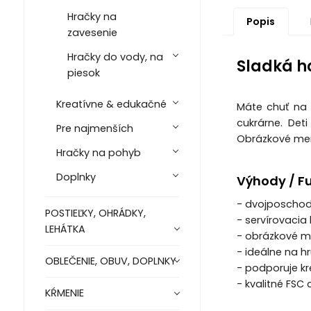
Hračky na
Popis
zavesenie
Hračky do vody, na
Sladká h
piesok
Kreatívne & edukačné
Máte chuť na 
cukrárne. Det
Pre najmenších
Obrázkové men
Hračky na pohyb
Doplnky
Výhody / F
- dvojposchod
POSTIEĽKY, OHRÁDKY,
- servírovacia
LEHÁTKA
- obrázkové m
- ideálne na hr
OBLEČENIE, OBUV, DOPLNKY
- podporuje kre
- kvalitné FSC 
KŔMENIE