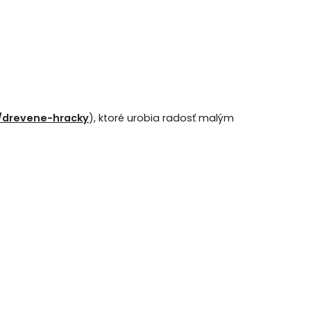
k/drevene-hracky
), ktoré urobia radosť malým