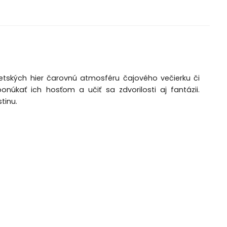
detských hier čarovnú atmosféru čajového večierku či
úkať ich hosťom a učiť sa zdvorilosti aj fantázii.
tinu.