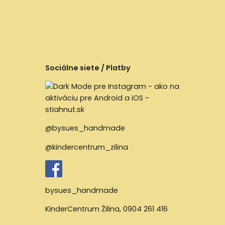
Sociálne siete / Platby
@bysues_handmade
@kindercentrum_zilina
bysues_handmade
KinderCentrum Žilina
,
0904 261 416