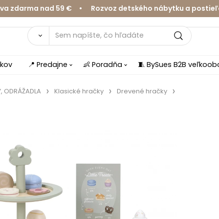
darma nad 59 € • Rozvoz detského nábytku a postieľok v
íkov
📍 Predajne
👶 Poradňa
🧵 BySues B2B veľkoo
Y, ODRÁŽADLA
Klasické hračky
Drevené hračky