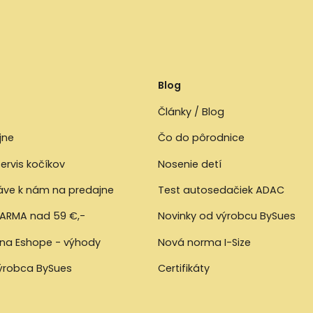
Blog
Články / Blog
jne
Čo do pôrodnice
ervis kočíkov
Nosenie detí
ráve k nám na predajne
Test autosedačiek ADAC
ARMA nad 59 €,-
Novinky od výrobcu BySues
 na Eshope - výhody
Nová norma I-Size
výrobca BySues
Certifikáty