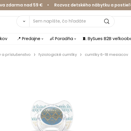
darma nad 59 € • Rozvoz detského nábytku a postieľok v
íkov
📍 Predajne
👶 Poradňa
🧵 BySues B2B veľkoo
 a príslušenstvo
fyziologické cumlíky
cumlíky 6-18 mesiacov