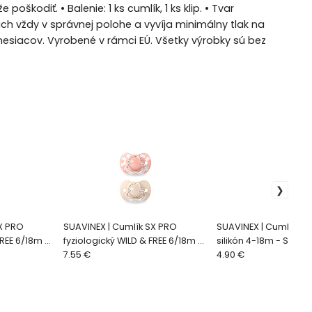
škodiť. • Balenie: 1 ks cumlík, 1 ks klip. • Tvar
ch vždy v správnej polohe a vyvíja minimálny tlak na
mesiacov. Vyrobené v rámci EÚ. Všetky výrobky sú bez
X PRO
SUAVINEX | Cumlík SX PRO
SUAVINEX | Cumlík fyz
FREE 6/18m 2
fyziologický WILD & FREE 6/18m 2
silikón 4-18m - SNEHU
ks - ružový
7.55 €
4.90 €