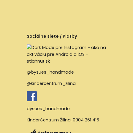
Sociálne siete / Platby
@bysues_handmade
@kindercentrum_zilina
bysues_handmade
KinderCentrum Žilina
,
0904 261 416