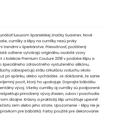
 unášať luxusom španielskej značky Suavinex. Nové
še, cumlíky a klipy na cumlíky nesú prvky
trendmi v šperkárstve. Priesvitnosť, pozlátený
até odtiene vytvárajú originálnu osobité vzory
 z kolekcie Premium Couture 2018 v podobe klipu a
 špeciálneho zdravotného vystuženého silikónu,
uchy zabezpečujú stálu cirkuláciu vzduchu okolo
ž pri spánku, alebo vychádzke. Je dokázané, že sanie
ríjemný pocit, ktorý ho upokojuje. Doprajte bábätku
dentálny vývoj. Všetky cumlíky aj cumlíky sú podporené
rešpektujú prirodzený vývoj ďasien, zubov i poschodia
nom dizajne. Krásny a praktický klip umožňuje upevniť
stú zem alebo jeho strate. Upozornenie - klipy nie je
prípravkom pre bábätká. Farby použité pre dekorovanie