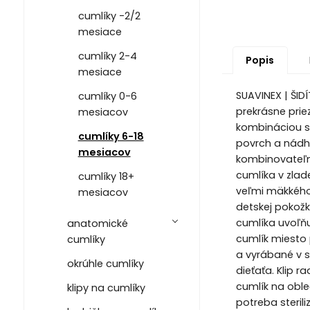
cumlíky -2/2
mesiace
cumlíky 2-4
Popis
mesiace
SUAVINEX | ŠID
cumlíky 0-6
prekrásne prie
mesiacov
kombináciou s 
cumlíky 6-18
povrch a nádhe
mesiacov
kombinovateľné
cumlíka v zla
cumlíky 18+
veľmi mäkkého
mesiacov
detskej pokožk
cumlíka uvoľňu
anatomické
cumlík miesto 
cumlíky
a vyrábané v s
okrúhle cumlíky
dieťaťa. Klip 
cumlík na oble
klipy na cumlíky
potreba steril