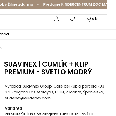
 Žiline zdarma • Predajne KINDERCENTRUM ZOC MAX a Mama
0
ks
bchod
SUAVINEX | CUMLÍK + KLIP
PREMIUM - SVETLO MODRÝ
Výrobca: Suavinex Group, Calle del Rublo parcela R83-
94, Polígono Las Atalayas, 03114, Alicante, Španielsko,
suavinex@suavinex.com
Varianta
:
PREMIUM ŠIDÍTKO fyziologické +4m+ KLIP - SVĚTLE