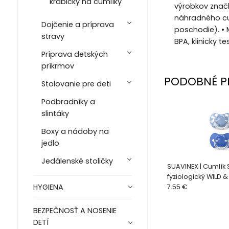
krabičky na cumlíky
výrobkov značky
náhradného cum
Dojčenie a príprava
poschodie). • 
stravy
BPA, klinicky
Príprava detských
príkrmov
PODOBNÉ P
Stolovanie pre deti
Podbradníky a
slintáky
Boxy a nádoby na
jedlo
Jedálenské stoličky
SUAVINEX | Cumlík
fyziologický WILD &
HYGIENA
ks - modrý
7.55 €
BEZPEČNOSŤ A NOSENIE
DETÍ