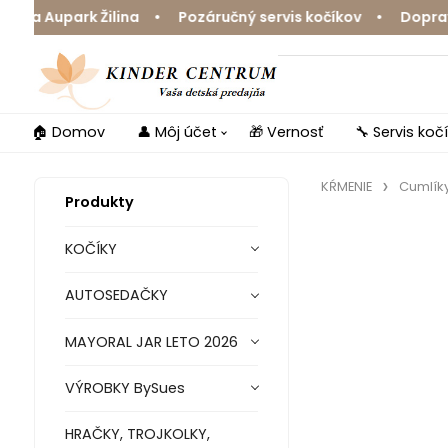
a Aupark Žilina • Pozáručný servis kočíkov • Doprava z
🏠 Domov
👤 Môj účet
🎁 Vernosť
🔧 Servis koč
KŔMENIE
Cumlíky
Produkty
KOČÍKY
AUTOSEDAČKY
MAYORAL JAR LETO 2026
VÝROBKY BySues
HRAČKY, TROJKOLKY,