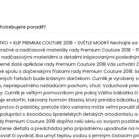
Potrebujete poradiť?
ÍTKO + KLIP PREMIUM COUTURE 2018 - SVĚTLE MODRÝ Nechajte sa
zračné a nadčasové materiály rady Premium Couture 2018 - fľa
nadčasovými materiálmi a detailmi inšpirovanými poslednými 
rné zlaté aplikácie rady Premium Couture 2018 Vás uchváti! Zl
 spolu s dojčenskými fľašami rady Premium Couture 2018. Set
dených farbách bude krásnym darčekom. Cumlík je vyrobený zo
, nepriepustného nežiadúcim pachom, chuti. Vzduchové pried
y. Cumlík je veľkým pomocníkom pre pokoj Vášho bábätka či u
je endorfín, takzvaný hormón šťastia, ktorý prináša bábätku p
prstov či pästičky, pretože táto varianta môže veľmi porušiť 
polupráci s Asociáciou španielskych detských ortodontistu a 
rady Premium Couture 2018 dopĺňa celú sériu vo svojom pozláte
čenie dieťaťa a predchádza jeho prípadnému upadnutie na neči
izovať či vyvárať, iba umyť teplou vodou s jemným čistiacim 