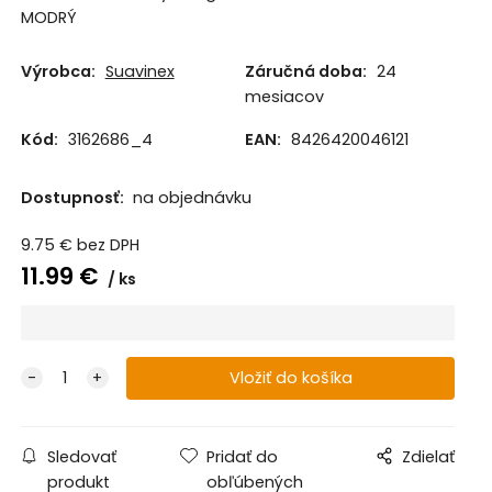
MODRÝ
Výrobca:
Suavinex
Záručná doba:
24
mesiacov
Kód:
3162686_4
EAN:
8426420046121
Dostupnosť:
na objednávku
9.75
€
bez DPH
11.99
€
ks
Sledovať
Pridať do
Zdielať
produkt
obľúbených