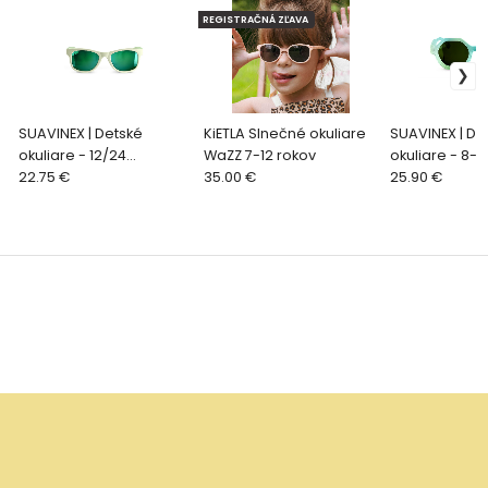
REGISTRAČNÁ ZĽAVA
SUAVINEX | Detské
KiETLA Slnečné okuliare
SUAVINEX | De
okuliare - 12/24
WaZZ 7-12 rokov
okuliare - 8-1
mesiacov polarizované
22.75 €
35.00 €
polarizované
25.90 €
s puzdrom 2026 - ZELENÉ
2026 - zelen
hranaté