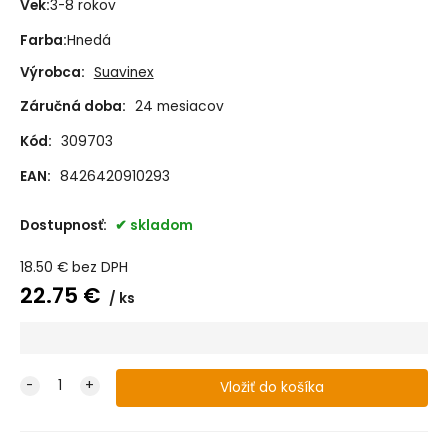
Vek
:
3-8 rokov
Farba
:
Hnedá
Výrobca:
Suavinex
Záručná doba:
24 mesiacov
Kód:
309703
EAN:
8426420910293
Dostupnosť:
skladom
18.50
€
bez DPH
22.75
€
ks