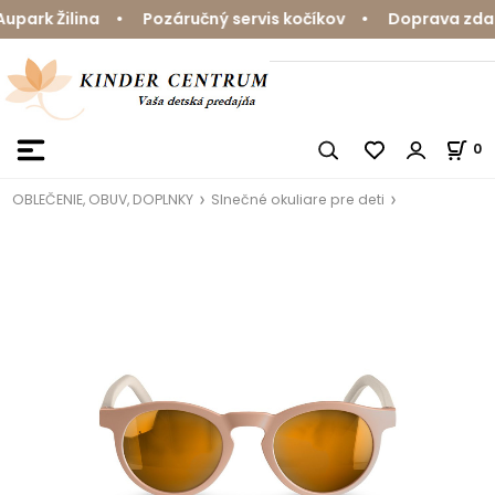
ark Žilina • Pozáručný servis kočíkov • Doprava zdarm
0
OBLEČENIE, OBUV, DOPLNKY
Slnečné okuliare pre deti