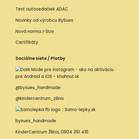
Test autosedačiek ADAC
Novinky od výrobcu BySues
Nová norma I-Size
Certifikáty
Sociálne siete / Platby
@bysues_handmade
@kindercentrum_zilina
bysues_handmade
KinderCentrum Žilina
,
0904 261 416