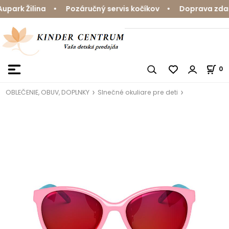
ark Žilina • Pozáručný servis kočíkov • Doprava zdarma
0
OBLEČENIE, OBUV, DOPLNKY
Slnečné okuliare pre deti