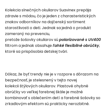
Kolekcia slnečných okuliarov Suavinex prepája
zdravie s módou, čo je jeden z charasteristických
znakov odborníkov na dojčenský sortiment
starostlivosti o deti. Jednak sa jedná o produkt
zameraný na prevenciu,
pretože šošovky okuliarov sú
polarizované s UV400
filtrom a jednak obsahuje
ľahké flexibilné obrúčky
,
ktoré sa prispôsobia detskej tvári.
Dôkaz, že byť trendy nie je v rozpore s dôrazom na
bezpečnosť, je stelesnený v tejto novej
kolekcii štýlových okuliarov. Plastové ohybné
obrúčky vo veľkej farebnej škále je možné
kombinovať s oblečením detí a farebné šošovky so
zrkadlovým efektom sú prakticky nerozbitné.