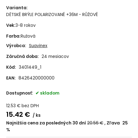
Varianta
:
DĚTSKÉ BRÝLE POLARIZOVANÉ +36M - RŮŽOVÉ
Vek
:
3-8 rokov
Farba
:
Ružová
Výrobca:
Suavinex
Záručná doba:
24 mesiacov
Kód:
3401449_1
EAN:
8426420000000
Dostupnosť:
skladom
12.53
€
bez DPH
15.42
€
ks
Najnižšia cena za posledných 30 dní
20.56
€
Zľava
25
%