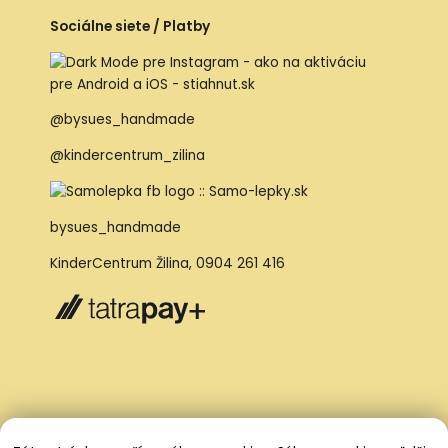
Sociálne siete / Platby
@bysues_handmade
@kindercentrum_zilina
bysues_handmade
KinderCentrum Žilina
,
0904 261 416