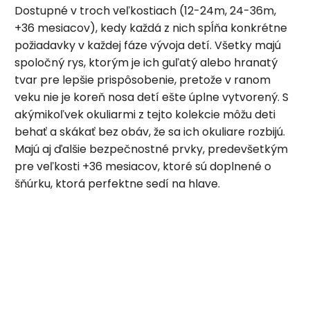
Dostupné v troch veľkostiach (12-24m, 24-36m,
+36 mesiacov), kedy každá z nich spĺňa konkrétne
požiadavky v každej fáze vývoja detí. Všetky majú
spoločný rys, ktorým je ich guľatý alebo hranatý
tvar pre lepšie prispôsobenie, pretože v ranom
veku nie je koreň nosa detí ešte úplne vytvorený. S
akýmikoľvek okuliarmi z tejto kolekcie môžu deti
behať a skákať bez obáv, že sa ich okuliare rozbijú.
Majú aj ďalšie bezpečnostné prvky, predevšetkým
pre veľkosti +36 mesiacov, ktoré sú doplnené o
šňúrku, ktorá perfektne sedí na hlave.