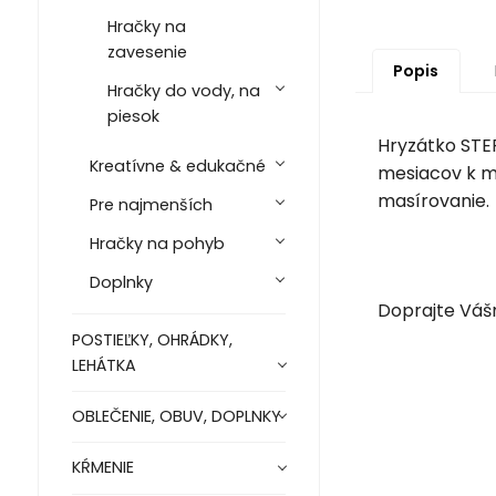
Hračky na
zavesenie
Popis
Hračky do vody, na
piesok
Hryzátko STEP
Kreatívne & edukačné
mesiacov k ma
masírovanie.
Pre najmenších
Hračky na pohyb
Doplnky
Doprajte Váš
POSTIEĽKY, OHRÁDKY,
LEHÁTKA
OBLEČENIE, OBUV, DOPLNKY
KŔMENIE