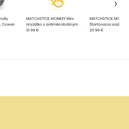
endly
MATCHSTICK MONKEY Mini
MATCHSTICK MONKEY
e, Ocean
Hryzátko s antimikrobiálnym
Štartovacia sada, žir
povrchom Biocote, žltá
10.99 €
20.99 €