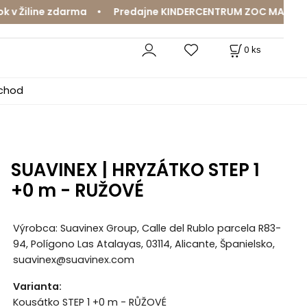
 Žiline zdarma • Predajne KINDERCENTRUM ZOC MAX a Mama
0
ks
bchod
SUAVINEX | HRYZÁTKO STEP 1
+0 m - RUŽOVÉ
Výrobca: Suavinex Group, Calle del Rublo parcela R83-
94, Polígono Las Atalayas, 03114, Alicante, Španielsko,
suavinex@suavinex.com
Varianta
:
Kousátko STEP 1 +0 m - RŮŽOVÉ