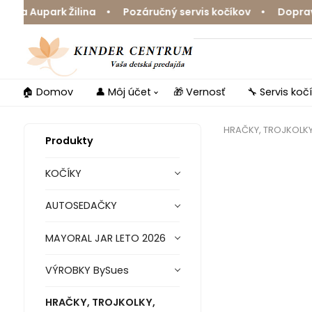
a Aupark Žilina • Pozáručný servis kočíkov • Doprava z
🏠 Domov
👤 Môj účet
🎁 Vernosť
🔧 Servis koč
HRAČKY, TROJKOLK
Produkty
KOČÍKY
AUTOSEDAČKY
MAYORAL JAR LETO 2026
VÝROBKY BySues
HRAČKY, TROJKOLKY,