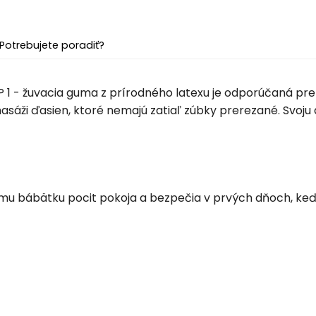
Potrebujete poradiť?
 1 - žuvacia guma z prírodného latexu je odporúčaná pre 
sáži ďasien, ktoré nemajú zatiaľ zúbky prerezané. Svoju d
mu bábätku pocit pokoja a bezpečia v prvých dňoch, keď