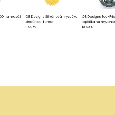
TKO na masáž
OB Designs Silikónová hryzačka
OB Designs Eco-Fri
slnečnica, Lemon
loptička na hryzeni
9.90 €
10.60 €