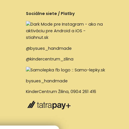
Sociálne siete / Platby
@bysues_handmade
@kindercentrum_zilina
bysues_handmade
KinderCentrum Žilina
,
0904 261 416