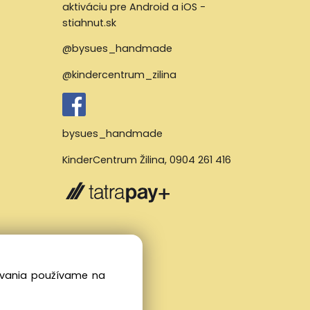
@bysues_handmade
@kindercentrum_zilina
bysues_handmade
KinderCentrum Žilina
,
0904 261 416
dovania používame na