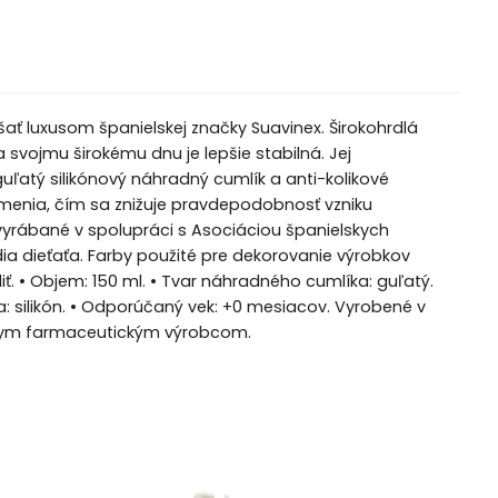
ť luxusom španielskej značky Suavinex. Širokohrdlá
vojmu širokému dnu je lepšie stabilná. Jej
ľatý silikónový náhradný cumlík a anti-kolikové
menia, čím sa znižuje pravdepodobnosť vzniku
vyrábané v spolupráci s Asociáciou španielskych
ia dieťaťa. Farby použité pre dekorovanie výrobkov
ť. • Objem: 150 ml. • Tvar náhradného cumlíka: guľatý.
a: silikón. • Odporúčaný vek: +0 mesiacov. Vyrobené v
lskym farmaceutickým výrobcom.