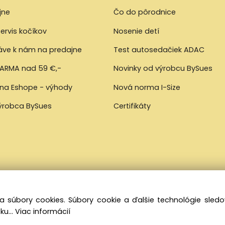
jne
Čo do pôrodnice
ervis kočíkov
Nosenie detí
ráve k nám na predajne
Test autosedačiek ADAC
ARMA nad 59 €,-
Novinky od výrobcu BySues
 na Eshope - výhody
Nová norma I-Size
výrobca BySues
Certifikáty
a súbory cookies. Súbory cookie a ďalšie technológie sle
ku...
Viac informácií