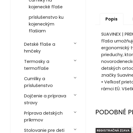
kojenecké fľaše
príslušenstvo ku
Popis
kojeneckým
fľašiam
SUAVINEX | PRE
fľaša umožňuje
Detské fľaše a
ergonomický tv
hrnčeky
prieduchy, kt
Termosky a
novorodeneckej
termofľaše
detských ortod
značky Suavine
Cumlíky a
• Veľkosť prie
príslušenstvo
rámci EÚ. Všet
Dojčenie a príprava
stravy
PODOBNÉ P
Príprava detských
príkrmov
Stolovanie pre deti
REGISTRAČNÁ ZĽAVA