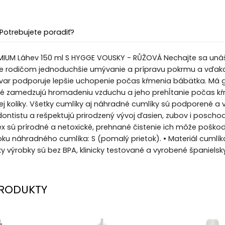
Potrebujete poradiť?
MIUM Láhev 150 ml S HYGGE VOUSKY - RŮŽOVÁ Nechajte sa unáša
 rodičom jednoduchšie umývanie a prípravu pokrmu a vďaka s
ar podporuje lepšie uchopenie počas kŕmenia bábätka. Má gu
oré zamedzujú hromadeniu vzduchu a jeho prehĺtanie počas kŕ
 koliky. Všetky cumlíky aj náhradné cumlíky sú podporené a 
ontistu a rešpektujú prirodzený vývoj ďasien, zubov i poschod
x sú prírodné a netoxické, prehnané čistenie ich môže poškodi
toku náhradného cumlíka: S (pomalý prietok). • Materiál cumlík
ky výrobky sú bez BPA, klinicky testované a vyrobené španie
RODUKTY