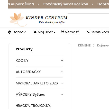
a Aupark Žilina • Pozáručný servis kočíkov • Doprava z
🏠 Domov
👤 Môj účet
🎁 Vernosť
🔧 Servis koč
KŔMENIE
Kojene
Produkty
KOČÍKY
AUTOSEDAČKY
MAYORAL JAR LETO 2026
VÝROBKY BySues
HRAČKY, TROJKOLKY,