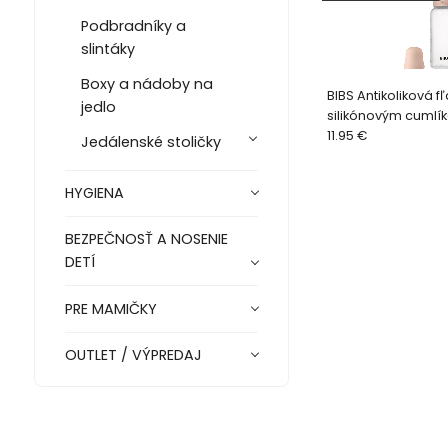
Podbradníky a
slintáky
Boxy a nádoby na
BIBS Antikoliková f
jedlo
silikónovým cumlí
Blush
11.95 €
Jedálenské stoličky
HYGIENA
BEZPEČNOSŤ A NOSENIE
DETÍ
PRE MAMIČKY
OUTLET / VÝPREDAJ