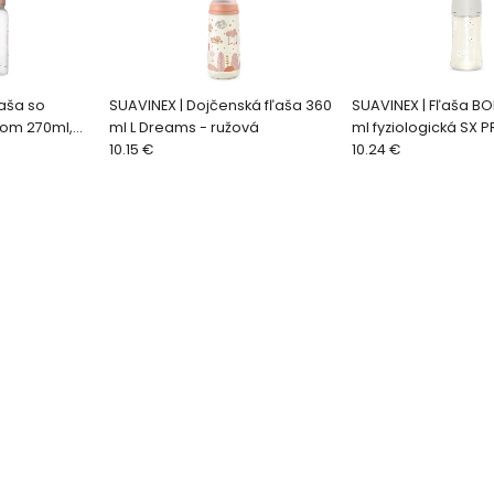
ľaša so
SUAVINEX | Dojčenská fľaša 360
SUAVINEX | Fľaša B
kom 270ml,
ml L Dreams - ružová
ml fyziologická SX 
10.15 €
biela
10.24 €