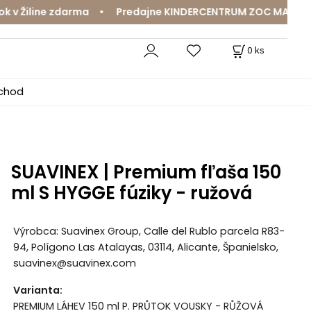
 Žiline zdarma • Predajne KINDERCENTRUM ZOC MAX a Mama
0
ks
bchod
SUAVINEX | Premium fľaša 150
ml S HYGGE fúziky - ružová
Výrobca: Suavinex Group, Calle del Rublo parcela R83-
94, Polígono Las Atalayas, 03114, Alicante, Španielsko,
suavinex@suavinex.com
Varianta
:
PREMIUM LÁHEV 150 ml P. PRŮTOK VOUSKY - RŮŽOVÁ