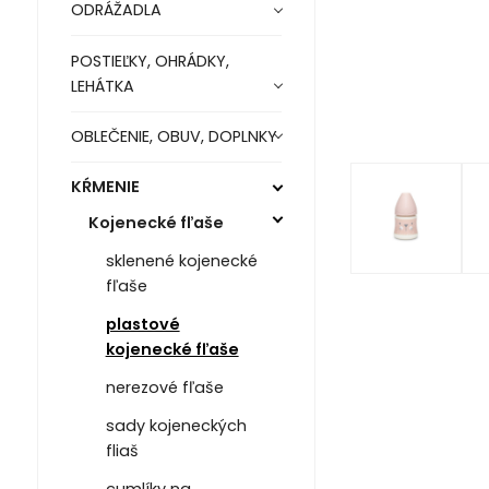
ODRÁŽADLA
POSTIEĽKY, OHRÁDKY,
LEHÁTKA
OBLEČENIE, OBUV, DOPLNKY
KŔMENIE
Kojenecké fľaše
sklenené kojenecké
fľaše
plastové
kojenecké fľaše
nerezové fľaše
sady kojeneckých
fliaš
cumlíky na