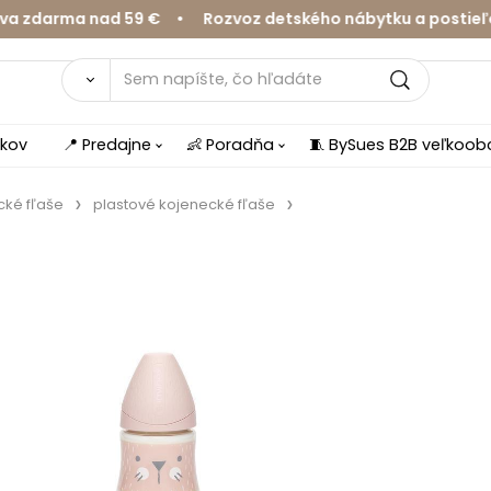
darma nad 59 € • Rozvoz detského nábytku a postieľok v
íkov
📍 Predajne
👶 Poradňa
🧵 BySues B2B veľkoo
cké fľaše
plastové kojenecké fľaše