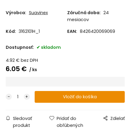
Výrobca:
Suavinex
Záručná doba:
24
mesiacov
Kód:
3162101H_1
EAN:
8426420069069
Dostupnosť:
skladom
4.92
€
bez DPH
6.05
€
ks
Sledovať
Pridať do
Zdielať
produkt
obľúbených