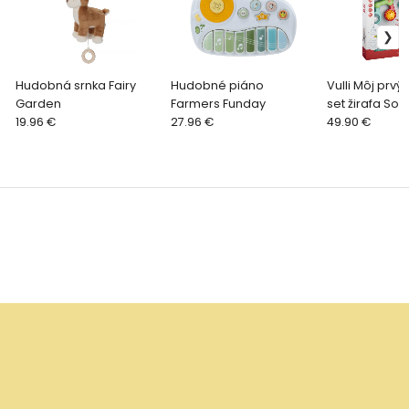
Hudobná srnka Fairy
Hudobné piáno
Vulli Môj prv
Garden
Farmers Funday
set žirafa Sop
19.96 €
27.96 €
49.90 €