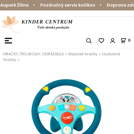
park Žilina • Pozáručný servis kočíkov • Doprava zdarm
0
HRAČKY, TROJKOLKY, ODRÁŽADLA
Klasické hračky
Hudobné
hračky