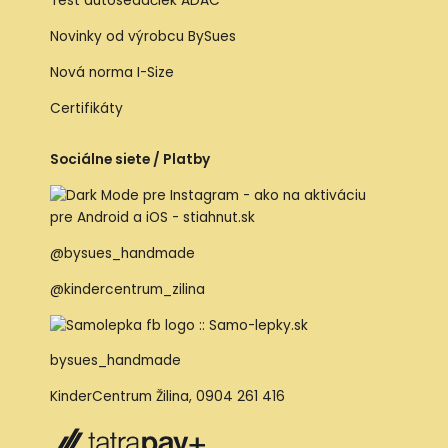
Test autosedačiek ADAC
Novinky od výrobcu BySues
Nová norma I-Size
Certifikáty
Sociálne siete / Platby
@bysues_handmade
@kindercentrum_zilina
bysues_handmade
KinderCentrum Žilina
,
0904 261 416