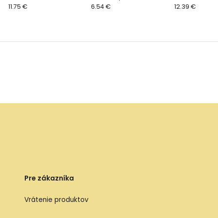
cm
11.75 €
veľkosť: 26 cm
6.54 €
29 cm
12.39 €
Pre zákazníka
Vrátenie produktov