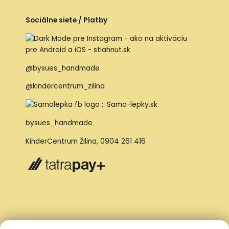
Sociálne siete / Platby
@bysues_handmade
@kindercentrum_zilina
bysues_handmade
KinderCentrum Žilina
,
0904 261 416