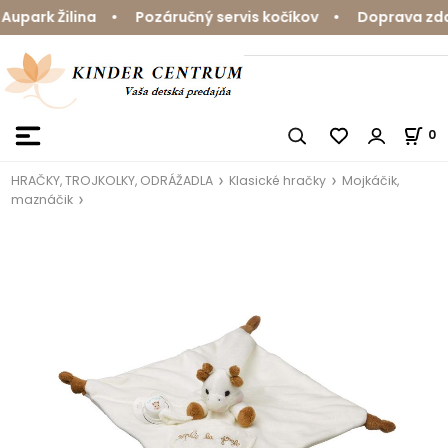
upark Žilina • Pozáručný servis kočíkov • Doprava zdar
0
HRAČKY, TROJKOLKY, ODRÁŽADLA
Klasické hračky
Mojkáčik,
maznáčik