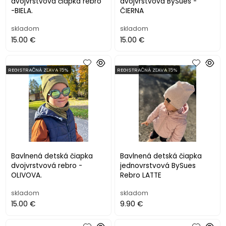
dvojvrstvová čiapka rebro
dvojvrstvová BySues -
-BIELA.
ČIERNA
skladom
skladom
15.00 €
15.00 €
REGISTRAČNÁ ZĽAVA 15%
REGISTRAČNÁ ZĽAVA 15%
Bavlnená detská čiapka
Bavlnená detská čiapka
dvojvrstvová rebro -
jednovrstvová BySues
OLIVOVA.
Rebro LATTE
skladom
skladom
15.00 €
9.90 €