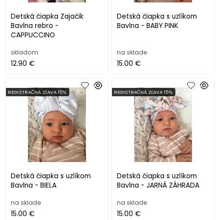
Detská čiapka Zajačik
Detská čiapka s uzlíkom
Bavlna rebro -
Bavlna - BABY PINK
CAPPUCCINO
skladom
na sklade
12.90 €
15.00 €
REGISTRAČNÁ ZĽAVA 15%
REGISTRAČNÁ ZĽAVA 15%
Detská čiapka s uzlíkom
Detská čiapka s uzlíkom
Bavlna - BIELA
Bavlna - JARNÁ ZÁHRADA
na sklade
na sklade
15.00 €
15.00 €