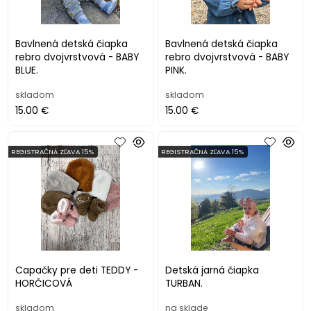
Bavlnená detská čiapka
Bavlnená detská čiapka
rebro dvojvrstvová - BABY
rebro dvojvrstvová - BABY
BLUE.
PINK.
skladom
skladom
15.00 €
15.00 €
REGISTRAČNÁ ZĽAVA 15%
REGISTRAČNÁ ZĽAVA 15%
Capačky pre deti TEDDY -
Detská jarná čiapka
HORČICOVÁ
TURBAN.
skladom
na sklade