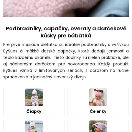
Podbradníky, capačky, overaly a darčekové
kúsky pre bábätká
Pre prvé mesiace dieťatka sú ideálne podbradníky s výšivkou
BySues či mäkké detské capačky, ktoré dodajú jemnosť a
teplo každému okamihu. Tieto doplnky sú nielen praktické, ale
aj nádherným darčekom pre novorodenca. Každý produkt
BySues vzniká v limitovaných sériách, s dôrazom na ručné
spracovanie a jedinečný slovenský dizajn.
Čiapky
Čelenky