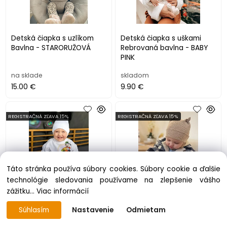
Detská čiapka s uzlíkom
Detská čiapka s uškami
Bavlna - STARORUŽOVÁ
Rebrovaná bavlna - BABY
PINK
na sklade
skladom
15.00 €
9.90 €
REGISTRAČNÁ ZĽAVA 15%
REGISTRAČNÁ ZĽAVA 15%
Táto stránka používa súbory cookies. Súbory cookie a ďalšie
technológie sledovania používame na zlepšenie vášho
zážitku...
Viac informácií
Detská čiapka s uškami
Detská čiapka s uškami
Súhlasím
Nastavenie
Odmietam
Rebrovaná bavlna - BIELA
Rebrovaná bavlna -
CAPPUCCINO