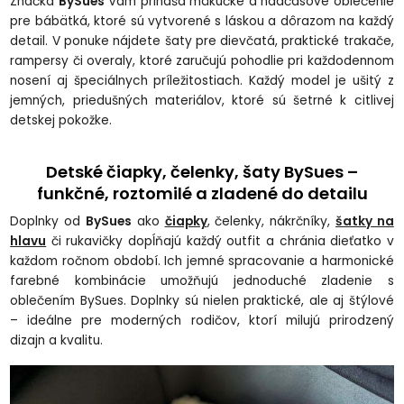
Značka
BySues
Vám prináša mäkučké a nadčasové oblečenie
pre bábätká, ktoré sú vytvorené s láskou a dôrazom na každý
detail. V ponuke nájdete šaty pre dievčatá, praktické trakače,
rampersy či overaly, ktoré zaručujú pohodlie pri každodennom
nosení aj špeciálnych príležitostiach. Každý model je ušitý z
jemných, priedušných materiálov, ktoré sú šetrné k citlivej
detskej pokožke.
Detské čiapky, čelenky, šaty BySues –
funkčné, roztomilé a zladené do detailu
Doplnky od
BySues
ako
čiapky
, čelenky, nákrčníky,
šatky na
hlavu
či rukavičky dopĺňajú každý outfit a chránia dieťatko v
každom ročnom období. Ich jemné spracovanie a harmonické
farebné kombinácie umožňujú jednoduché zladenie s
oblečením BySues. Doplnky sú nielen praktické, ale aj štýlové
– ideálne pre moderných rodičov, ktorí milujú prirodzený
dizajn a kvalitu.