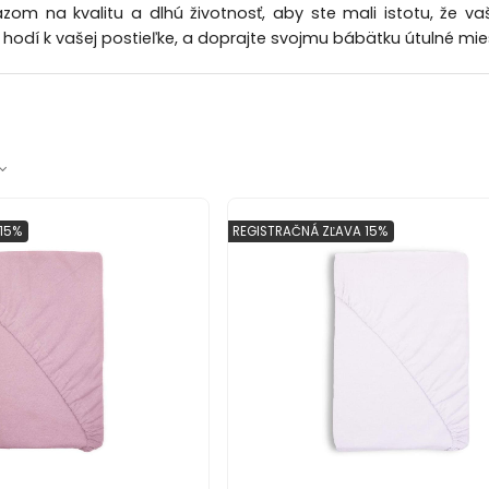
zom na kvalitu a dlhú životnosť, aby ste mali istotu, že va
a hodí k vašej postieľke, a doprajte svojmu bábätku útulné mie
15%
REGISTRAČNÁ ZĽAVA 15%