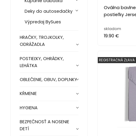
Kúpanie bábätka
Oválna bavlne
Deky do autosedačky
postieľky Jers
Výpredaj BySues
skladom
19.90 €
HRAČKY, TROJKOLKY,
ODRÁŽADLA
POSTIEĽKY, OHRÁDKY,
REGISTRAČNÁ ZĽAVA 
LEHÁTKA
OBLEČENIE, OBUV, DOPLNKY
KŔMENIE
HYGIENA
BEZPEČNOSŤ A NOSENIE
DETÍ