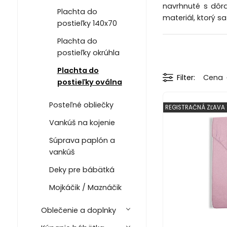
navrhnuté s dôra
Plachta do
materiál, ktorý s
postieľky 140x70
Plachta do
postieľky okrúhla
Plachta do
Filter
Cena
postieľky oválna
Posteľné obliečky
REGISTRAČNÁ ZĽAVA 
Vankúš na kojenie
Súprava paplón a
vankúš
Deky pre bábätká
Mojkáčik / Maznáčik
Oblečenie a doplnky