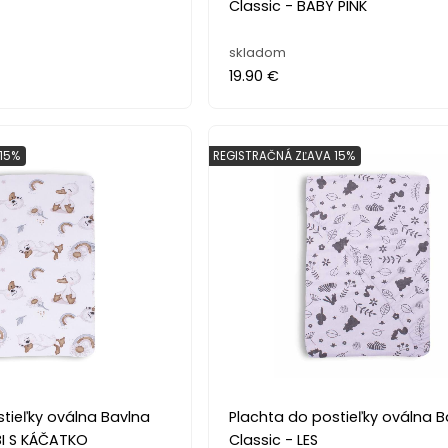
Classic - BABY PINK
skladom
19.90 €
15%
REGISTRAČNÁ ZĽAVA 15%
tieľky oválna Bavlna
Plachta do postieľky oválna B
BI S KÁČATKO
Classic - LES