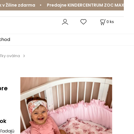
ine zdarma • Predajne KINDERCENTRUM ZOC MAX a MamaJa A
0
ks
bchod
ľky oválna
pre
nok
hľadajú