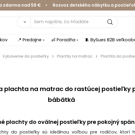
a nad 59 € • Rozvoz detského nábytku a postieľok v Žil
íkov
📍 Predajne
👶 Poradňa
🧵 BySues B2B veľkoo
Vybavenie do postieľky
Plachty na matrac
Plachta do postie
 plachta na matrac do rastúcej postieľky 
bábätká
né plachty do oválnej postieľky pre pokojný spá
chty do postieľky sú ideálnou voľbou pre rodičov, ktorí 