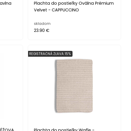
Bavlna
Plachta do postieľky Oválna Prémium
Velvet - CAPPUCCINO
skladom
23.90 €
REGISTRAČNÁ ZĽAVA 15%
 BÉŽOVA
Plachta do postieľky Wafle -