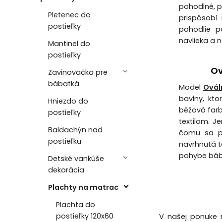
pohodlné, p
Pletenec do
prispôsobí
postieľky
pohodlie p
navlieka a n
Mantinel do
postieľky
Ov
Zavinovačka pre
bábätká
Model
Ovál
bavlny, kto
Hniezdo do
béžová farb
postieľky
textilom. J
Baldachýn nad
čomu sa po
postieľku
navrhnutá t
pohybe báb
Detské vankúše
dekorácia
Plachty na matrac
Plachta do
postieľky 120x60
V našej ponuke n