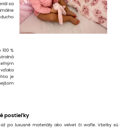
riál sa
imálne
oducho
o 100 %
utralná
steľným
, vďaka
hta je
vnejšom
é postieľky
až po luxusné materiály ako velvet či wafle. Všetky sú