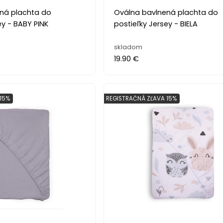
ná plachta do
Oválna bavlnená plachta do
ey - BABY PINK
postieľky Jersey - BIELA
skladom
19.90 €
15%
REGISTRAČNÁ ZĽAVA 15%