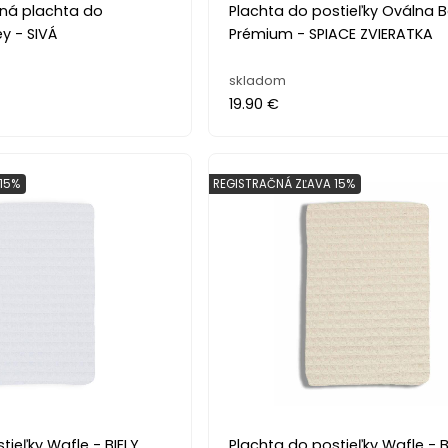
ná plachta do
Plachta do postieľky Oválna 
ey - SIVÁ
Prémium - SPIACE ZVIERATKA
skladom
19.90 €
15%
REGISTRAČNÁ ZĽAVA 15%
tieľky Wafle - BIELY
Plachta do postieľky Wafle -