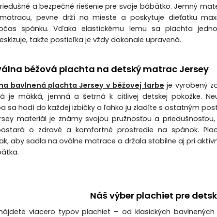
riedušné a bezpečné riešenie pre svoje bábätko. Jemný mate
 matracu, pevne drží na mieste a poskytuje dieťatku max
očas spánku. Vďaka elastickému lemu sa plachta jedn
esklzuje, takže postieľka je vždy dokonale upravená.
álna béžová plachta na detský matrac Jersey
na bavlnená plachta Jersey v béžovej farbe
je vyrobený z
rá je mäkká, jemná a šetrná k citlivej detskej pokožke. Ne
a sa hodí do každej izbičky a ľahko ju zladíte s ostatným po
ersey materiál je známy svojou pružnosťou a priedušnosťou
stará o zdravé a komfortné prostredie na spánok. Plac
ak, aby sadla na oválne matrace a držala stabilne aj pri aktí
ätka.
Náš výber plachiet pre detsk
ájdete viacero typov plachiet – od klasických bavlnených 