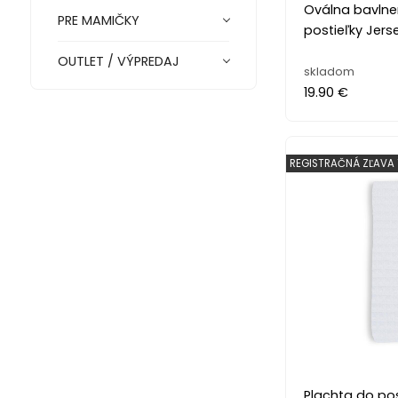
Oválna bavlne
PRE MAMIČKY
postieľky Jers
OUTLET / VÝPREDAJ
skladom
19.90 €
REGISTRAČNÁ ZĽAVA 
Plachta do pos