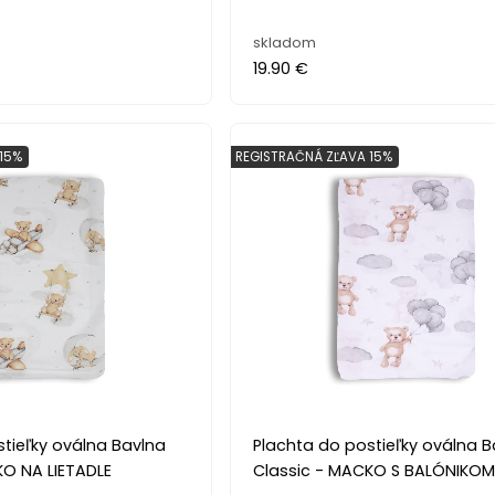
skladom
19.90 €
15%
REGISTRAČNÁ ZĽAVA 15%
tieľky oválna Bavlna
Plachta do postieľky oválna B
KO NA LIETADLE
Classic - MACKO S BALÓNIKO