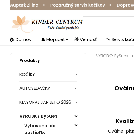
park Žilina • Pozáručný servis kočíkov • Doprava zdarm
🏠 Domov
👤 Môj účet
🎁 Vernosť
🔧 Servis koč
VÝROBKY BySues
Produkty
KOČÍKY
Oválna
AUTOSEDAČKY
MAYORAL JAR LETO 2026
VÝROBKY BySues
Kvalit
Vybavenie do
Oválne pla
postieľky