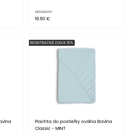
skladom
19.90 €
REGISTRAČNÁ ZĽAVA 15%
avlna
Plachta do postieľky oválna Bavlna
M
Classic - MINT