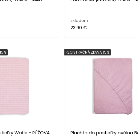
skladom
23.90 €
15%
REGISTRAČNÁ ZĽAVA 15%
stieľky Wafle - RÚŽOVA
Plachta do postieľky oválna B