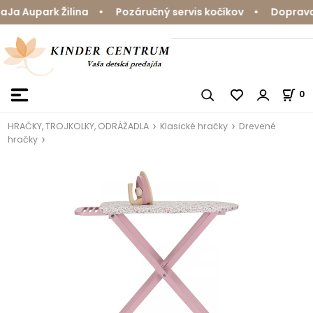
a Aupark Žilina • Pozáručný servis kočíkov • Doprava z
0
HRAČKY, TROJKOLKY, ODRÁŽADLA
Klasické hračky
Drevené
hračky