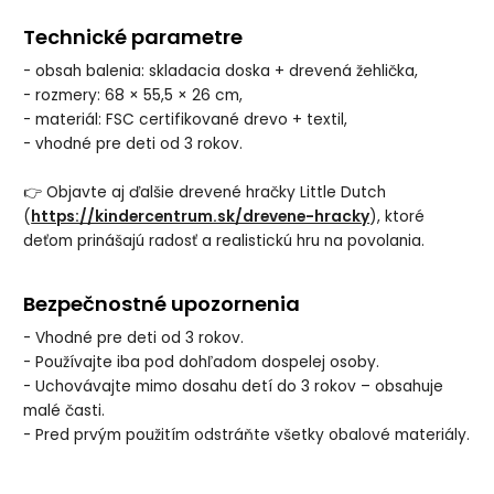
Technické parametre
- obsah balenia: skladacia doska + drevená žehlička,
- rozmery: 68 × 55,5 × 26 cm,
- materiál: FSC certifikované drevo + textil,
- vhodné pre deti od 3 rokov.
👉 Objavte aj ďalšie drevené hračky Little Dutch
(
https://kindercentrum.sk/drevene-hracky
), ktoré
deťom prinášajú radosť a realistickú hru na povolania.
Bezpečnostné upozornenia
- Vhodné pre deti od 3 rokov.
- Používajte iba pod dohľadom dospelej osoby.
- Uchovávajte mimo dosahu detí do 3 rokov – obsahuje
malé časti.
- Pred prvým použitím odstráňte všetky obalové materiály.