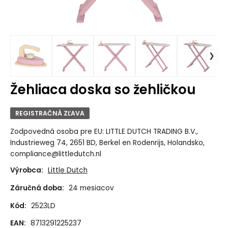
Žehliaca doska so žehličkou
REGISTRAČNÁ ZĽAVA
Zodpovedná osoba pre EU: LITTLE DUTCH TRADING B.V.,
Industrieweg 74, 2651 BD, Berkel en Rodenrijs, Holandsko,
compliance@littledutch.nl
Výrobca:
Little Dutch
Záručná doba:
24 mesiacov
Kód:
2523LD
EAN:
8713291225237