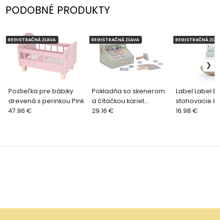
PODOBNÉ PRODUKTY
REGISTRAČNÁ ZĽAVA
REGISTRAČNÁ ZĽAVA
REGISTRAČNÁ ZĽAV
Postieľka pre bábiky
Pokladňa so skenerom
Label Label B
drevená s perinkou Pink
a čítačkou kariet
stohovacie kr
47.96 €
drevená
29.16 €
modré
16.98 €