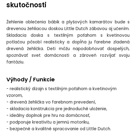
skutočnosti
Žehlenie oblečenia bábik a plyšových kamarátov bude s
drevenou žehliacou doskou Little Dutch zábavou aj učením.
Skladacia doska s textilným poťahom s kvetinovou
potlačou pôsobí realisticky a dopĺňa ju farebne zladená
drevená žehlička. Deti môžu napodobňovať dospelých,
spoznávať svet domácnosti a zároveň rozvíjať svoju
fantáziu.
Výhody / Funkcie
- realistický dizajn s textilným poťahom a kvetinovým
vzorom,
- drevená žehlička vo farebnom prevedení,
- skladacia konštrukcia pre jednoduché uloženie,
- ideálny doplnok pre hru na domácnosť,
- podporuje kreativitu a jemnú motoriku,
- bezpečné a kvalitné spracovanie od Little Dutch.