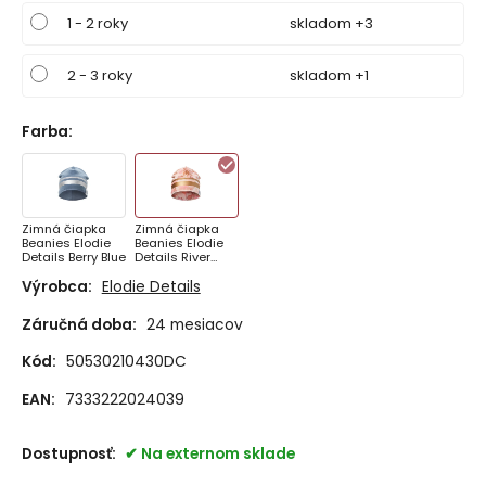
1 - 2 roky
skladom +3
2 - 3 roky
skladom +1
Farba
:
Zimná čiapka
Zimná čiapka
Beanies Elodie
Beanies Elodie
Details Berry Blue
Details River
Rose
Výrobca:
Elodie Details
Záručná doba:
24 mesiacov
Kód:
50530210430DC
EAN:
7333222024039
Dostupnosť:
Na externom sklade