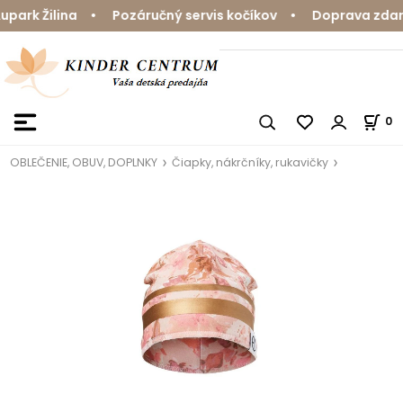
ark Žilina • Pozáručný servis kočíkov • Doprava zdarma
0
OBLEČENIE, OBUV, DOPLNKY
Čiapky, nákrčníky, rukavičky