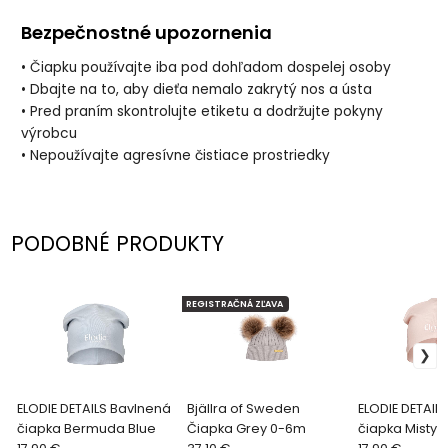
Bezpečnostné upozornenia
• Čiapku používajte iba pod dohľadom dospelej osoby
• Dbajte na to, aby dieťa nemalo zakrytý nos a ústa
• Pred praním skontrolujte etiketu a dodržujte pokyny
výrobcu
• Nepoužívajte agresívne čistiace prostriedky
PODOBNÉ PRODUKTY
REGISTRAČNÁ ZĽAVA
ELODIE DETAILS Bavlnená
Bjällra of Sweden
ELODIE DETAIL
čiapka Bermuda Blue
Čiapka Grey 0-6m
čiapka Misty P