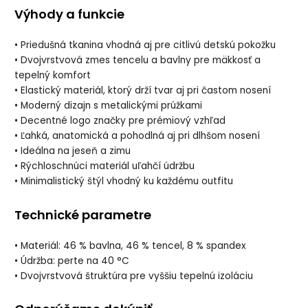
Výhody a funkcie
• Priedušná tkanina vhodná aj pre citlivú detskú pokožku
• Dvojvrstvová zmes tencelu a bavlny pre mäkkosť a
tepelný komfort
• Elastický materiál, ktorý drží tvar aj pri častom nosení
• Moderný dizajn s metalickými prúžkami
• Decentné logo značky pre prémiový vzhľad
• Ľahká, anatomická a pohodlná aj pri dlhšom nosení
• Ideálna na jeseň a zimu
• Rýchloschnúci materiál uľahčí údržbu
• Minimalistický štýl vhodný ku každému outfitu
Technické parametre
• Materiál: 46 % bavlna, 46 % tencel, 8 % spandex
• Údržba: perte na 40 °C
• Dvojvrstvová štruktúra pre vyššiu tepelnú izoláciu