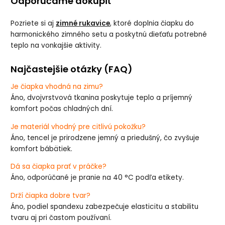
Odporúčame dokúpiť
Pozriete si aj
zimné rukavice
, ktoré doplnia čiapku do
harmonického zimného setu a poskytnú dieťaťu potrebné
teplo na vonkajšie aktivity.
Najčastejšie otázky (FAQ)
Je čiapka vhodná na zimu?
Áno, dvojvrstvová tkanina poskytuje teplo a príjemný
komfort počas chladných dní.
Je materiál vhodný pre citlivú pokožku?
Áno, tencel je prirodzene jemný a priedušný, čo zvyšuje
komfort bábätiek.
Dá sa čiapka prať v práčke?
Áno, odporúčané je pranie na 40 °C podľa etikety.
Drží čiapka dobre tvar?
Áno, podiel spandexu zabezpečuje elasticitu a stabilitu
tvaru aj pri častom používaní.