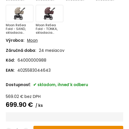
vanička
vanička
vanička
vanička
Moon ReSea
Moon ReSea
Fold - SAND,
Fold - TONKA,
skladacia
skladacia
vanička
vanička
Výrobca:
Moon
Záručná doba:
24 mesiacov
Kód:
64000000988
EAN:
4025583044643
Dostupnosť:
skladom, ihneď k odberu
569.02
€
bez DPH
699.90
€
ks