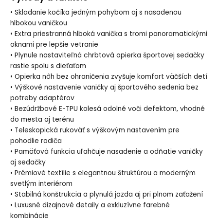
• Skladanie kočíka jedným pohybom aj s nasadenou
hlbokou vaničkou
• Extra priestranná hlboká vanička s tromi panoramatickými
oknami pre lepšie vetranie
• Plynule nastaviteľná chrbtová opierka športovej sedačky
rastie spolu s dieťaťom
• Opierka nôh bez ohraničenia zvyšuje komfort väčších detí
• Výškové nastavenie vaničky aj športového sedenia bez
potreby adaptérov
• Bezúdržbové E-TPU kolesá odolné voči defektom, vhodné
do mesta aj terénu
• Teleskopická rukoväť s výškovým nastavením pre
pohodlie rodiča
• Pamäťová funkcia uľahčuje nasadenie a odňatie vaničky
aj sedačky
• Prémiové textílie s elegantnou štruktúrou a moderným
svetlým interiérom
• Stabilná konštrukcia a plynulá jazda aj pri plnom zaťažení
• Luxusné dizajnové detaily a exkluzívne farebné
kombinácie