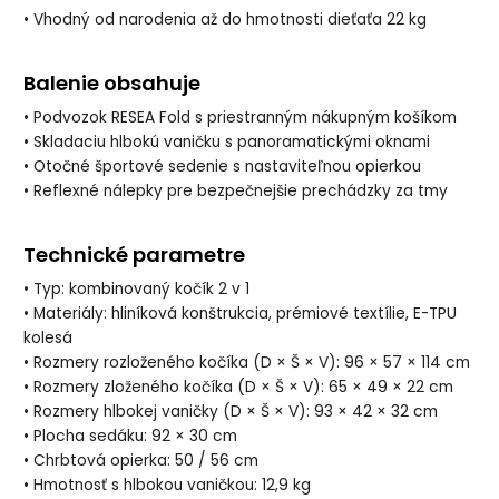
• Vhodný od narodenia až do hmotnosti dieťaťa 22 kg
Balenie obsahuje
• Podvozok RESEA Fold s priestranným nákupným košíkom
• Skladaciu hlbokú vaničku s panoramatickými oknami
• Otočné športové sedenie s nastaviteľnou opierkou
• Reflexné nálepky pre bezpečnejšie prechádzky za tmy
Technické parametre
• Typ: kombinovaný kočík 2 v 1
• Materiály: hliníková konštrukcia, prémiové textílie, E-TPU
kolesá
• Rozmery rozloženého kočíka (D × Š × V): 96 × 57 × 114 cm
• Rozmery zloženého kočíka (D × Š × V): 65 × 49 × 22 cm
• Rozmery hlbokej vaničky (D × Š × V): 93 × 42 × 32 cm
• Plocha sedáku: 92 × 30 cm
• Chrbtová opierka: 50 / 56 cm
• Hmotnosť s hlbokou vaničkou: 12,9 kg