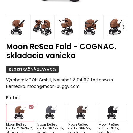
Moon ReSea Fold - COGNAC,
skladacia vanička
REGISTRAČNÁ ZĽAVA 5%
Výrobca: MOON GmbH, Maierhof 2, 94167 Tettenweis,
Nemecko, moon@moon-buggy.com
Farba
:
Moon ReSea
Moon ReSea
Moon ReSea
Moon ReSea
Fold - COGNAC,
Fold - GRAPHITE,
Fold - GREIGE,
Fold - ONYX,
skladacia
skladacia
skladacia
skladacia