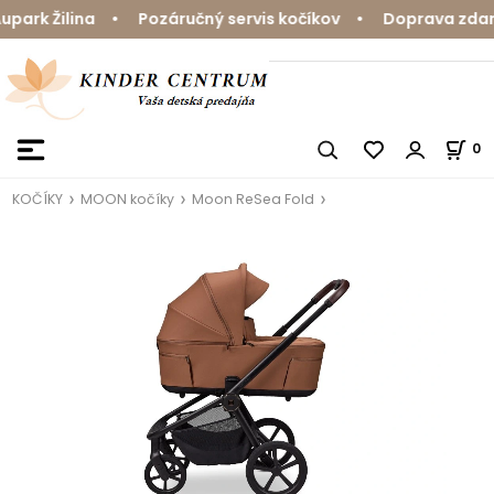
rk Žilina • Pozáručný servis kočíkov • Doprava zdarma 
0
KOČÍKY
MOON kočíky
Moon ReSea Fold