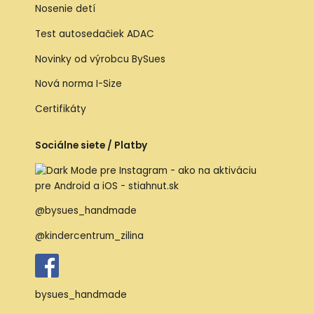
Nosenie detí
Test autosedačiek ADAC
Novinky od výrobcu BySues
Nová norma I-Size
Certifikáty
Sociálne siete / Platby
@bysues_handmade
@kindercentrum_zilina
bysues_handmade