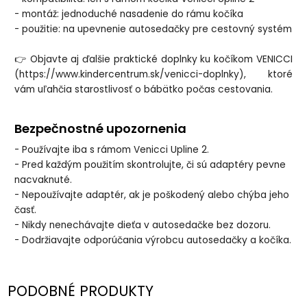
- montáž: jednoduché nasadenie do rámu kočíka
- použitie: na upevnenie autosedačky pre cestovný systém
👉 Objavte aj ďalšie praktické doplnky ku kočíkom VENICCI
(https://www.kindercentrum.sk/venicci-doplnky), ktoré
vám uľahčia starostlivosť o bábätko počas cestovania.
Bezpečnostné upozornenia
- Používajte iba s rámom Venicci Upline 2.
- Pred každým použitím skontrolujte, či sú adaptéry pevne
nacvaknuté.
- Nepoužívajte adaptér, ak je poškodený alebo chýba jeho
časť.
- Nikdy nenechávajte dieťa v autosedačke bez dozoru.
- Dodržiavajte odporúčania výrobcu autosedačky a kočíka.
PODOBNÉ PRODUKTY