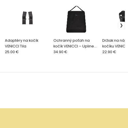
Adaptéry na kočík
Ochranný poťah na
Držiak na nápo
VENICCI Tila
kočík VENICCI – Upline2,
kočíku VENICC
25.00 €
Upline3, Claro2, Tila
34.90 €
praktické prí
22.90 €