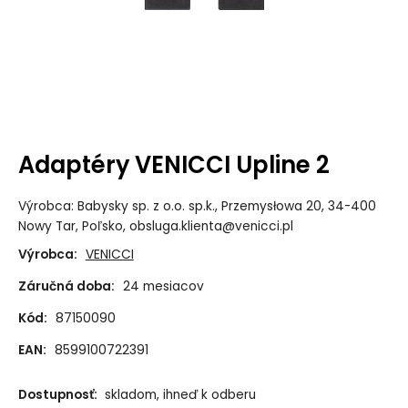
Adaptéry VENICCI Upline 2
Výrobca: Babysky sp. z o.o. sp.k., Przemysłowa 20, 34-400
Nowy Tar, Poľsko, obsluga.klienta@venicci.pl
Výrobca:
VENICCI
Záručná doba:
24 mesiacov
Kód:
87150090
EAN:
8599100722391
Dostupnosť:
skladom, ihneď k odberu