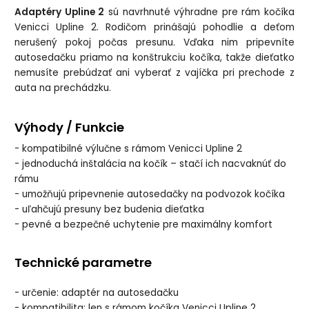
Adaptéry Upline 2
sú navrhnuté výhradne pre rám kočíka
Venicci Upline 2. Rodičom prinášajú pohodlie a deťom
nerušený pokoj počas presunu. Vďaka nim pripevníte
autosedačku priamo na konštrukciu kočíka, takže dieťatko
nemusíte prebúdzať ani vyberať z vajíčka pri prechode z
auta na prechádzku.
Výhody / Funkcie
- kompatibilné výlučne s rámom Venicci Upline 2
- jednoduchá inštalácia na kočík – stačí ich nacvaknúť do
rámu
- umožňujú pripevnenie autosedačky na podvozok kočíka
- uľahčujú presuny bez budenia dieťatka
- pevné a bezpečné uchytenie pre maximálny komfort
Technické parametre
- určenie: adaptér na autosedačku
- kompatibilita: len s rámom kočíka Venicci Upline 2