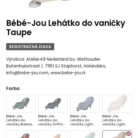
Bébé-Jou Lehátko do vaničky
Taupe
REGISTRAČNÁ ZĽAVA
Výrobca: Atelier49 Nederland bv, Wethouder
Buitenhuisstraat 1, 7951 SJ Staphorst, Holandsko,
info@bebe-jou.com, www.bebe-jou.nl
Farba
:
Bébé-Jou
Bébé-Jou
Bébé-Jou
Bébé-Jou
Lehátko do
Lehátko do
Lehátko do
Lehátko do
vaničky Breeze
vaničky Griffin
vaničky Light
vaničky Light
Green
Grey
Grey
Oat