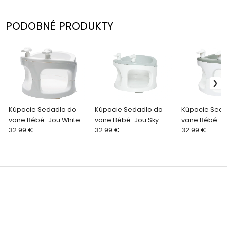
PODOBNÉ PRODUKTY
Kúpacie Sedadlo do
Kúpacie Sedadlo do
Kúpacie Seda
vane Bébé-Jou White
vane Bébé-Jou Sky
vane Bébé-J
32.99 €
Green
32.99 €
Green
32.99 €