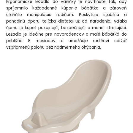
Ergonomické ležadlo do vaničky je navrhnuté tak, aby
spríjemnilo každodenné kúpanie bábätka a zároveň
uľahčilo manipuláciu rodičom. Poskytuje stabilnú a
pohodlnú oporu telíčka dieťaťa už od narodenia, vďaka
čomu je kúpeľ pokojnejší, bezpečnejší a menej stresujúci.
Ležadlo je ideálne pre novorodencov a malé bábätká do
približne 8 mesiacov a umožňuje rodičovi udržať
vzpriamenú polohu bez nadmerného ohýbania.