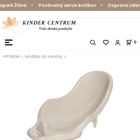
rk Žilina • Pozáručný servis kočíkov • Doprava zdarma
0
HYGIENA
Lehátka do vaničky