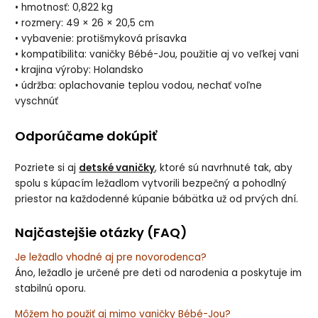
• hmotnosť: 0,822 kg
• rozmery: 49 × 26 × 20,5 cm
• vybavenie: protišmyková prísavka
• kompatibilita: vaničky Bébé-Jou, použitie aj vo veľkej vani
• krajina výroby: Holandsko
• údržba: oplachovanie teplou vodou, nechať voľne
vyschnúť
Odporúčame dokúpiť
Pozriete si aj
detské vaničky
, ktoré sú navrhnuté tak, aby
spolu s kúpacím ležadlom vytvorili bezpečný a pohodlný
priestor na každodenné kúpanie bábätka už od prvých dní.
Najčastejšie otázky (FAQ)
Je ležadlo vhodné aj pre novorodenca?
Áno, ležadlo je určené pre deti od narodenia a poskytuje im
stabilnú oporu.
Môžem ho použiť aj mimo vaničky Bébé-Jou?