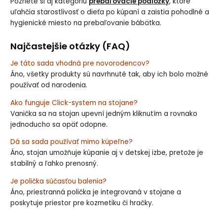
Pozriete si aj kategóriu
prebaľovacie podložky
, ktoré
uľahčia starostlivosť o dieťa po kúpaní a zaistia pohodlné a
hygienické miesto na prebaľovanie bábätka.
Najčastejšie otázky (FAQ)
Je táto sada vhodná pre novorodencov?
Áno, všetky produkty sú navrhnuté tak, aby ich bolo možné
používať od narodenia.
Ako funguje Click-system na stojane?
Vanička sa na stojan upevní jedným kliknutím a rovnako
jednoducho sa opäť odopne.
Dá sa sada používať mimo kúpeľne?
Áno, stojan umožňuje kúpanie aj v detskej izbe, pretože je
stabilný a ľahko prenosný.
Je polička súčasťou balenia?
Áno, priestranná polička je integrovaná v stojane a
poskytuje priestor pre kozmetiku či hračky.