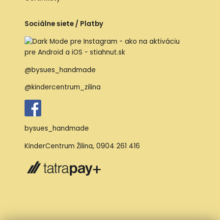
Sociálne siete / Platby
@bysues_handmade
@kindercentrum_zilina
bysues_handmade
KinderCentrum Žilina
,
0904 261 416