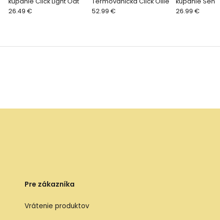
kúpanie Click Light Oat
Termovanička Click Ollie
kúpanie Sens
26.49 €
52.99 €
Green
26.99 €
Pre zákazníka
Vrátenie produktov