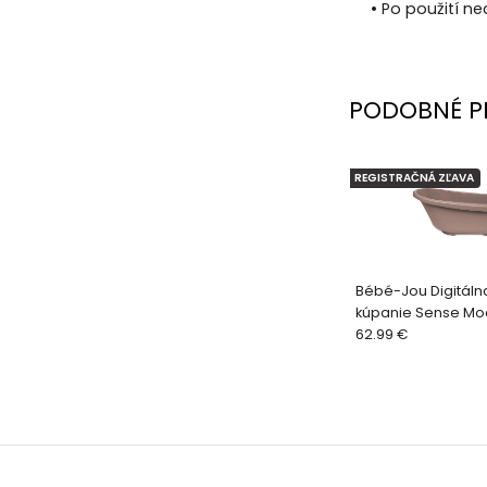
• Po použití n
PODOBNÉ P
REGISTRAČNÁ ZĽAVA
Bébé-Jou Digitáln
kúpanie Sense M
62.99 €