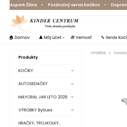
upark Žilina • Pozáručný servis kočíkov • Doprava zdar
🏠 Domov
👤 Môj účet
🎁 Vernosť
🔧 Servis koč
HYGIENA
Vaničky
Produkty
KOČÍKY
AUTOSEDAČKY
MAYORAL JAR LETO 2026
VÝROBKY BySues
HRAČKY, TROJKOLKY,