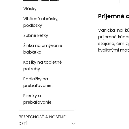
Vlásky
Príjemné 
Vlhčené obrúsky,
podložky
Vanička na k
Zubné kefky
príjemné kúpa
stojana, čím z
Žinka na umývanie
kvalitnými mat
bábätka
Košíky na toaletné
potreby
Podložky na
prebaľovanie
Plienky a
prebaľovanie
BEZPEČNOSŤ A NOSENIE
DETÍ