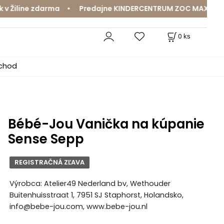
iline zdarma • Predajne KINDERCENTRUM ZOC MAX a MamaJa
0
ks
bchod
Bébé-Jou Vanička na kúpanie
Sense Sepp
REGISTRAČNÁ ZĽAVA
Výrobca: Atelier49 Nederland bv, Wethouder
Buitenhuisstraat 1, 7951 SJ Staphorst, Holandsko,
info@bebe-jou.com, www.bebe-jou.nl