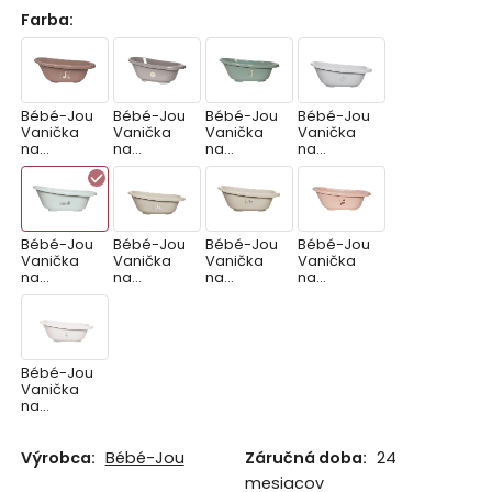
Farba
:
Bébé-Jou
Bébé-Jou
Bébé-Jou
Bébé-Jou
Vanička
Vanička
Vanička
Vanička
na
na
na
na
kúpanie
kúpanie
kúpanie
kúpanie
Sense
Sense
Sense
Sense
Dear
Farm
Ocean
Ollie
Goose
Friend
Vibes
Bébé-Jou
Bébé-Jou
Bébé-Jou
Bébé-Jou
Vanička
Vanička
Vanička
Vanička
na
na
na
na
kúpanie
kúpanie
kúpanie
kúpanie
Sense
Sense Soft
Sense
Sense
Sepp
Spring
Steppe
Sweet
Butterfly
Bébé-Jou
Vanička
na
kúpanie
Sense Tiny
Sheep
Výrobca:
Bébé-Jou
Záručná doba:
24
mesiacov