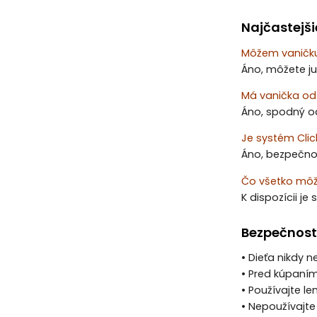
Najčastejši
Môžem vaničku
Áno, môžete ju
Má vanička od
Áno, spodný od
Je systém Cli
Áno, bezpečn
Čo všetko môž
K dispozícii j
Bezpečnost
• Dieťa nikdy 
• Pred kúpaním
• Používajte l
• Nepoužívajt