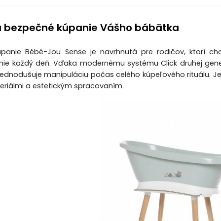
a bezpečné kúpanie Vášho bábätka
úpanie Bébé-Jou Sense je navrhnutá pre rodičov, ktorí c
nie každý deň. Vďaka modernému systému Click druhej gen
jednodušuje manipuláciu počas celého kúpeľového rituálu. Je
eriálmi a estetickým spracovaním.