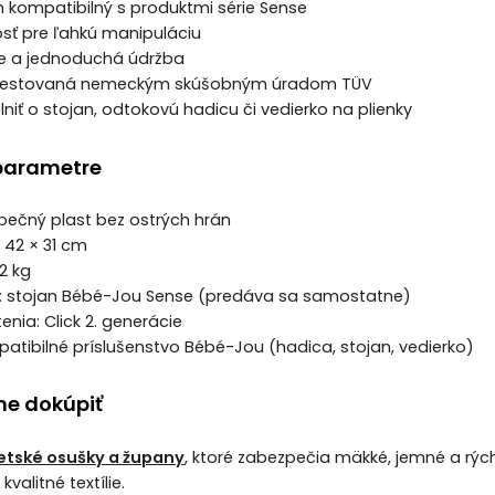
jn kompatibilný s produktmi série Sense
sť pre ľahkú manipuláciu
nie a jednoduchá údržba
 testovaná nemeckým skúšobným úradom TÜV
niť o stojan, odtokovú hadicu či vedierko na plienky
parametre
zpečný plast bez ostrých hrán
× 42 × 31 cm
2 kg
ta: stojan Bébé-Jou Sense (predáva sa samostatne)
enia: Click 2. generácie
patibilné príslušenstvo Bébé-Jou (hadica, stojan, vedierko)
e dokúpiť
etské osušky a župany
, ktoré zabezpečia mäkké, jemné a rýc
valitné textílie.