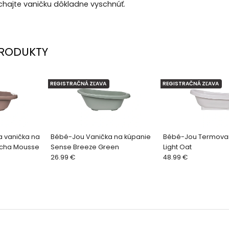
echajte vaničku dôkladne vyschnúť.
RODUKTY
REGISTRAČNÁ ZĽAVA
REGISTRAČNÁ ZĽAVA
a vanička na
Bébé-Jou Vanička na kúpanie
Bébé-Jou Termovan
ocha Mousse
Sense Breeze Green
Light Oat
26.99 €
48.99 €