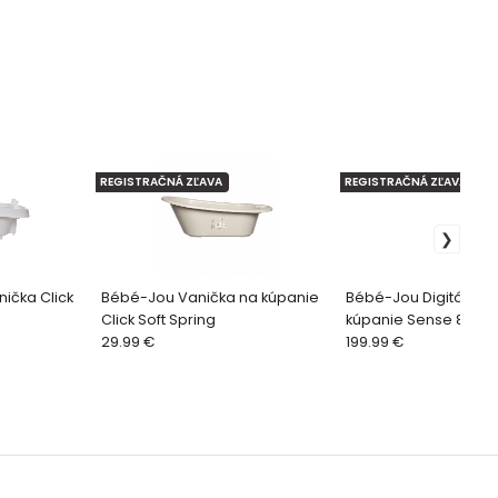
REGISTRAČNÁ ZĽAVA
REGISTRAČNÁ ZĽAVA
ička Click
Bébé-Jou Vanička na kúpanie
Bébé-Jou Digitálna 
Click Soft Spring
kúpanie Sense 8-die
29.99 €
Pink
199.99 €