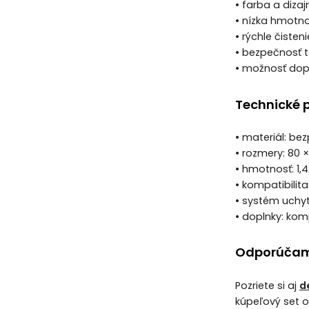
• farba a diza
• nízka hmotno
• rýchle čiste
• bezpečnosť
• možnosť dopl
Technické 
• materiál: be
• rozmery: 80 
• hmotnosť: 1,4
• kompatibili
• systém uchyt
• doplnky: kom
Odporúčam
Pozriete si aj
d
kúpeľový set o k