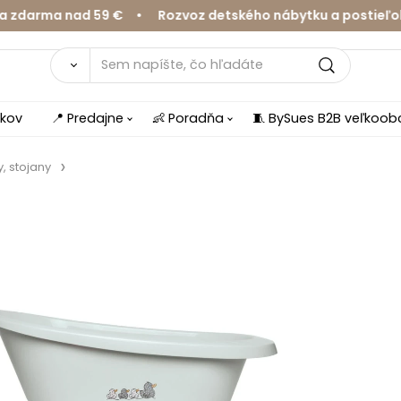
ma nad 59 € • Rozvoz detského nábytku a postieľok v Ž
íkov
📍 Predajne
👶 Poradňa
🧵 BySues B2B veľkoo
, stojany