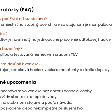
e otázky (FAQ)
 používať aj bez stojana?
 umiestniť na stabilný povrch, ale so stojanom je manipulácia
tok?
tok je navrhnutý na jednoduché pripojenie odtokovej hadice.
ck bezpečný?
osť bola testovaná nemeckým úradom TÜV.
em dokúpiť k vaničke?
e stojan, odtoková hadica, vedierko na plienky a ďalšie doplnky
né upozornenia
nenechávajte vo vaničke bez dozoru dospelej osoby.
 vždy skontrolujte teplotu vody.
en na stabilnom stojane a podľa návodu.
e poškodené alebo nekompletné príslušenstvo.