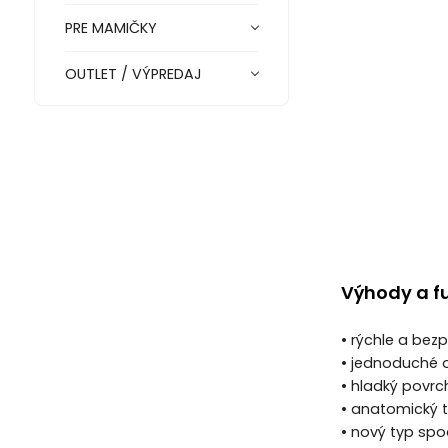
PRE MAMIČKY
OUTLET / VÝPREDAJ
Výhody a f
• rýchle a bez
• jednoduché o
• hladký povr
• anatomický t
• nový typ sp