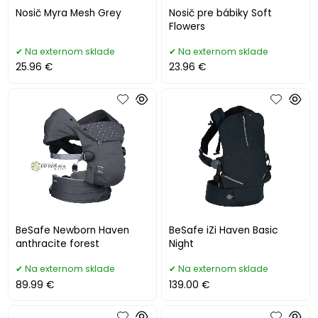
Nosič Myra Mesh Grey
Nosič pre bábiky Soft
Flowers
Na externom sklade
Na externom sklade
25.96 €
23.96 €
BeSafe Newborn Haven
BeSafe iZi Haven Basic
anthracite forest
Night
Na externom sklade
Na externom sklade
89.99 €
139.00 €