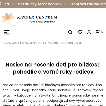
• Pozáručný servis kočíkov • Doprava zdarma nad 59 € •
0
BEZPEČNOSŤ A NOSENIE DETÍ
Nosiče na nosenie detí
Nosiče na nosenie detí pre blízkosť,
pohodlie a voľné ruky rodičov
Nosiče na nosenie detí sú ideálnym riešením pre rodičov, ktorí
chcú mať svoje bábätko stále nablízku a zároveň zostať
aktívni v každodennom živote. Umožňujú ergonomické nosenie
dieťaťa v správnej polohe, podporujú zdravý vývoj bedrových
kĺbov a chrbtice a zároveň odľahčujú chrbát rodiča. Či už