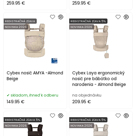
259.95 €
259.95 €
REGISTRAČNÁ ZĽAVA
REGISTRAČNÁ ZĽAVA 5%
NOVINKA 2026
NOVINKA 2026
Cybex nosič AMYA -Almond
Cybex Laya ergonomický
Beige
nosič pre bábätko od
narodenia - Almond Beige
skladom, ihneď k odberu
na objednávku
149.95 €
209.95 €
REGISTRAČNÁ ZĽAVA 5%
REGISTRAČNÁ ZĽAVA 5%
NOVINKA 2026
NOVINKA 2026