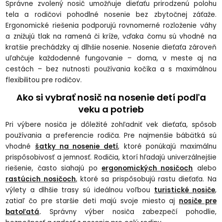
Správne zvolený nosič umožňuje dieťaťu prirodzenú polohu
tela a rodičovi pohodlné nosenie bez zbytočnej záťaže.
Ergonomické riešenia podporujú rovnomerné rozloženie váhy
a znižujú tlak na ramená či kríže, vďaka čomu sú vhodné na
kratšie prechádzky aj dlhšie nosenie. Nosenie dieťaťa zároveň
uľahčuje každodenné fungovanie – doma, v meste aj na
cestách – bez nutnosti používania kočíka a s maximálnou
flexibilitou pre rodičov.
Ako si vybrať nosič na nosenie detí podľa
veku a potrieb
Pri výbere nosiča je dôležité zohľadniť vek dieťaťa, spôsob
používania a preferencie rodiča. Pre najmenšie bábätká sú
vhodné
šatky na nosenie detí
, ktoré ponúkajú maximálnu
prispôsobivosť a jemnosť. Rodičia, ktorí hľadajú univerzálnejšie
riešenie, často siahajú po
ergonomických nosičoch
alebo
rastúcich nosičoch
,
ktoré sa prispôsobujú rastu dieťaťa. Na
výlety a dlhšie trasy sú ideálnou voľbou
turistické nosiče
,
zatiaľ čo pre staršie deti majú svoje miesto aj
nosiče pre
batoľatá
.
Správny výber nosiča zabezpečí pohodlie,