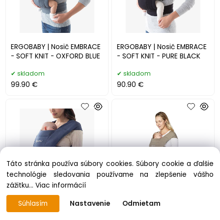
ERGOBABY | Nosič EMBRACE
ERGOBABY | Nosič EMBRACE
- SOFT KNIT - OXFORD BLUE
- SOFT KNIT - PURE BLACK
skladom
skladom
99.90 €
90.90 €
Táto stránka používa súbory cookies. Súbory cookie a ďalšie
technológie sledovania používame na zlepšenie vášho
zážitku...
Viac informácií
ERGOBABY | Nosič EMBRACE
ERGOBABY | Nosič EMBRACE
Súhlasím
Nastavenie
Odmietam
- SOFT KNIT - SOFT NAVY
- SOFT KNIT - SOFT OLIVE