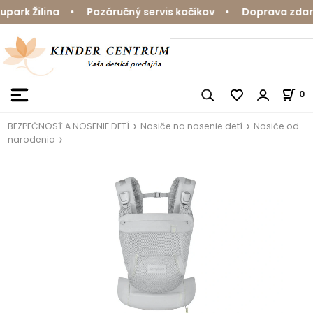
ark Žilina • Pozáručný servis kočíkov • Doprava zdarma
0
BEZPEČNOSŤ A NOSENIE DETÍ
Nosiče na nosenie detí
Nosiče od
narodenia