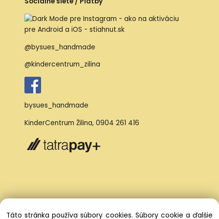
Sociálne siete / Platby
@bysues_handmade
@kindercentrum_zilina
bysues_handmade
KinderCentrum Žilina
,
0904 261 416
Táto stránka používa súbory cookies. Súbory cookie a ďalšie