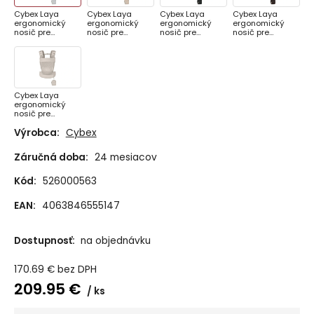
Cybex Laya
Cybex Laya
Cybex Laya
Cybex Laya
ergonomický
ergonomický
ergonomický
ergonomický
nosič pre
nosič pre
nosič pre
nosič pre
bábätko od
bábätko od
bábätko od
bábätko od
narodenia - Fog
narodenia -
narodenia -
narodenia -
Grey
Almond Beige
Magic Black
Chocolate Brown
Cybex Laya
ergonomický
nosič pre
bábätko od
Výrobca:
Cybex
narodenia -
Dune Grey
Záručná doba:
24 mesiacov
Kód:
526000563
EAN:
4063846555147
Dostupnosť:
na objednávku
170.69
€
bez DPH
209.95
€
ks