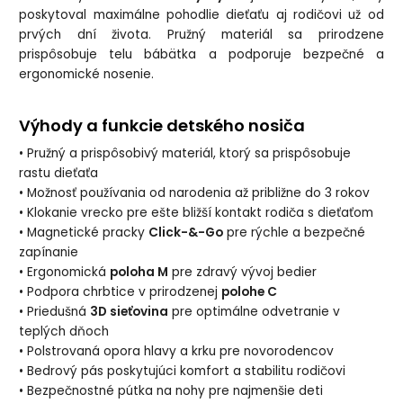
poskytoval maximálne pohodlie dieťaťu aj rodičovi už od
prvých dní života. Pružný materiál sa prirodzene
prispôsobuje telu bábätka a podporuje bezpečné a
ergonomické nosenie.
Výhody a funkcie detského nosiča
• Pružný a prispôsobivý materiál, ktorý sa prispôsobuje
rastu dieťaťa
• Možnosť používania od narodenia až približne do 3 rokov
• Klokanie vrecko pre ešte bližší kontakt rodiča s dieťaťom
• Magnetické pracky
Click-&-Go
pre rýchle a bezpečné
zapínanie
• Ergonomická
poloha M
pre zdravý vývoj bedier
• Podpora chrbtice v prirodzenej
polohe C
• Priedušná
3D sieťovina
pre optimálne odvetranie v
teplých dňoch
• Polstrovaná opora hlavy a krku pre novorodencov
• Bedrový pás poskytujúci komfort a stabilitu rodičovi
• Bezpečnostné pútka na nohy pre najmenšie deti