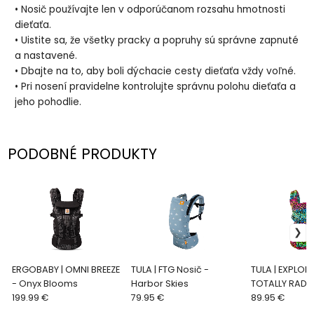
• Nosič používajte len v odporúčanom rozsahu hmotnosti
dieťaťa.
• Uistite sa, že všetky pracky a popruhy sú správne zapnuté
a nastavené.
• Dbajte na to, aby boli dýchacie cesty dieťaťa vždy voľné.
• Pri nosení pravidelne kontrolujte správnu polohu dieťaťa a
jeho pohodlie.
PODOBNÉ PRODUKTY
ERGOBABY | OMNI BREEZE
TULA | FTG Nosič -
TULA | EXPLORE
- Onyx Blooms
Harbor Skies
TOTALLY RAD!
199.99 €
79.95 €
89.95 €