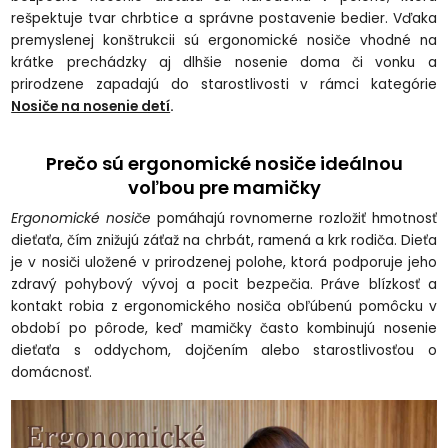
rešpektuje tvar chrbtice a správne postavenie bedier. Vďaka
premyslenej konštrukcii sú ergonomické nosiče vhodné na
krátke prechádzky aj dlhšie nosenie doma či vonku a
prirodzene zapadajú do starostlivosti v rámci kategórie
Nosiče na nosenie detí
.
Prečo sú ergonomické nosiče ideálnou
voľbou pre mamičky
Ergonomické nosiče
pomáhajú rovnomerne rozložiť hmotnosť
dieťaťa, čím znižujú záťaž na chrbát, ramená a krk rodiča. Dieťa
je v nosiči uložené v prirodzenej polohe, ktorá podporuje jeho
zdravý pohybový vývoj a pocit bezpečia. Práve blízkosť a
kontakt robia z ergonomického nosiča obľúbenú pomôcku v
období po pôrode, keď mamičky často kombinujú nosenie
dieťaťa s oddychom, dojčením alebo starostlivosťou o
domácnosť.