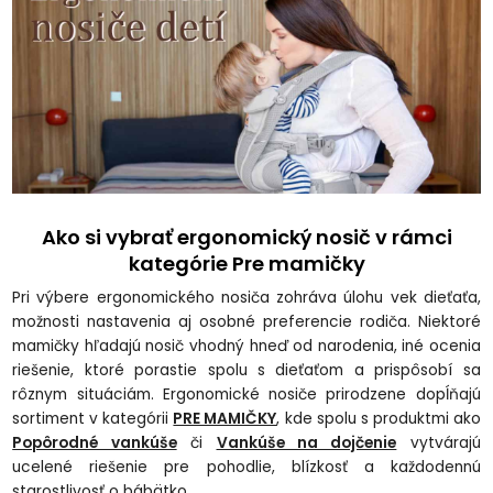
Ako si vybrať ergonomický nosič v rámci
kategórie Pre mamičky
Pri výbere ergonomického nosiča zohráva úlohu vek dieťaťa,
možnosti nastavenia aj osobné preferencie rodiča. Niektoré
mamičky hľadajú nosič vhodný hneď od narodenia, iné ocenia
riešenie, ktoré porastie spolu s dieťaťom a prispôsobí sa
rôznym situáciám. Ergonomické nosiče prirodzene dopĺňajú
sortiment v kategórii
PRE MAMIČKY
, kde spolu s produktmi ako
Popôrodné vankúše
či
Vankúše na dojčenie
vytvárajú
ucelené riešenie pre pohodlie, blízkosť a každodennú
starostlivosť o bábätko.