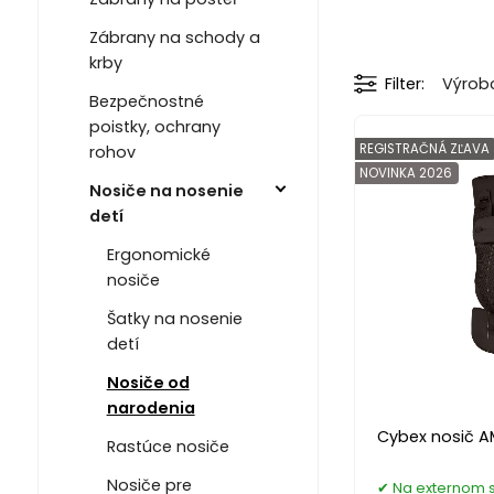
Zábrany na schody a
krby
Filter
Výrob
Bezpečnostné
poistky, ochrany
REGISTRAČNÁ ZĽAVA
rohov
NOVINKA 2026
Nosiče na nosenie
detí
Ergonomické
nosiče
Šatky na nosenie
detí
Nosiče od
narodenia
Cybex nosič A
Rastúce nosiče
Nosiče pre
Na externom 