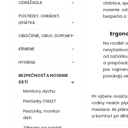
ODRÁŽADLA
chrbtice, s
nosenie od 
POSTIEĽKY, OHRÁDKY,
bezpečia a 
LEHÁTKA
Ergono
OBLEČENIE, OBUV, DOPLNKY
Na rozdiel 
KŔMENIE
nevyžadoval
od začiatku
HYGIENA
a prispôsob
pre najmenš
BEZPEČNOSŤ A NOSENIE
ponúkajú ve
DETÍ
Monitory dychu
Pri výbere nosiča
Pestúnky OWLET
rodiny neskôr pl
mesiace. Ak plánu
Pestúnky, monitor
a komfort pri dl
detí
Zábrany na posteľ