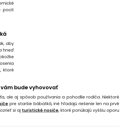
nomické
e pocit
tká
ak, aby
ka hneď
pokožke
nosenia
í
, ktoré
rý vám bude vyhovovať
aťa, ale aj spôsob používania a pohodlie rodiča. Niektoré
siče
pre staršie bábätká, iné hľadajú riešenie len na prvé
zrieť si aj
turistické nosiče
, ktoré ponúkajú vyššiu oporu