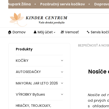
park Žilina • Pozáručný servis kočíkov • Doprava zdarm
🏠 Domov
👤 Môj účet
🎁 Vernosť
🔧 Servis koč
BEZPEČNOSŤ A NOSE
Produkty
KOČÍKY
Nosiče
AUTOSEDAČKY
MAYORAL JAR LETO 2026
VÝROBKY BySues
Nosiče od 
od prvých d
HRAČKY, TROJKOLKY,
s ohľadom 