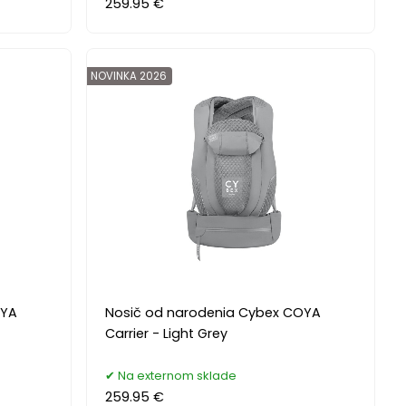
259.95 €
NOVINKA 2026
OYA
Nosič od narodenia Cybex COYA
Carrier - Light Grey
Na externom sklade
259.95 €