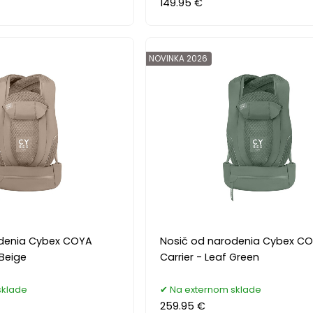
149.95 €
NOVINKA 2026
odenia Cybex COYA
Nosič od narodenia Cybex C
 Beige
Carrier - Leaf Green
sklade
Na externom sklade
259.95 €