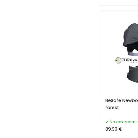
BeSafe Newbor
forest
Na externom 
89.99 €