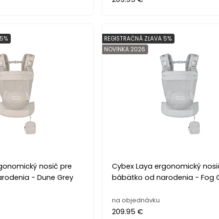
 5%
REGISTRAČNÁ ZĽAVA 5%
NOVINKA 2026
gonomický nosič pre
Cybex Laya ergonomický nosi
rodenia - Dune Grey
bábätko od narodenia - Fog 
na objednávku
209.95 €