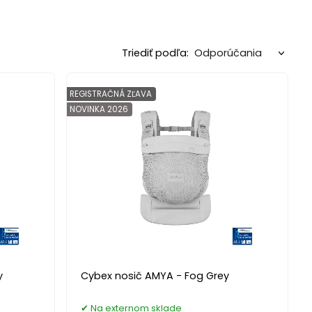
Triediť podľa:
REGISTRAČNÁ ZĽAVA
NOVINKA 2026
y
Cybex nosič AMYA - Fog Grey
Na externom sklade