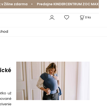
ine zdarma • Predajne KINDERCENTRUM ZOC MAX a MamaJa A
0
ks
bchod
ické
ätko už
ruované
ivenie