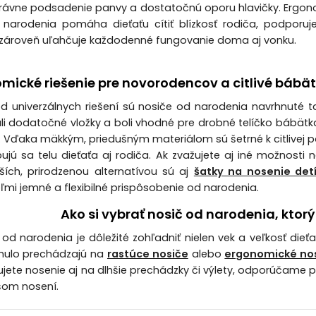
právne podsadenie panvy a dostatočnú oporu hlavičky. Ergo
narodenia pomáha dieťaťu cítiť blízkosť rodiča, podporuj
zároveň uľahčuje každodenné fungovanie doma aj vonku.
mické riešenie pre novorodencov a citlivé bábä
od univerzálnych riešení sú nosiče od narodenia navrhnuté t
i dodatočné vložky a boli vhodné pre drobné telíčko bábät
. Vďaka mäkkým, priedušným materiálom sú šetrné k citlivej 
ujú sa telu dieťaťa aj rodiča. Ak zvažujete aj iné možnosti 
ích, prirodzenou alternatívou sú aj
šatky na nosenie det
ľmi jemné a flexibilné prispôsobenie od narodenia.
Ako si vybrať nosič od narodenia, kto
 od narodenia je dôležité zohľadniť nielen vek a veľkosť dieť
ynulo prechádzajú na
rastúce nosiče
alebo
ergonomické no
jete nosenie aj na dlhšie prechádzky či výlety, odporúčame po
hšom nosení.