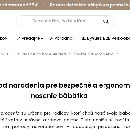
a nad 59 € • Rozvoz detského nábytku a postieľok v Žil
íkov
📍 Predajne
👶 Poradňa
🧵 BySues B2B veľkoo
NIE DETÍ
Nosiče na nosenie detí
Nosiče od narodenia
 od narodenia pre bezpečné a ergonom
nosenie bábätka
narodenia
sú určené pre rodičov, ktorí chcú nosiť svoje báb
ní života v správnej a zdravej polohe. Tieto nosiče sú konšt
na potreby novorodencov – podporujú prirodzené zakr