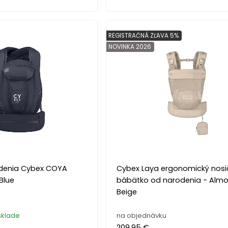
REGISTRAČNÁ ZĽAVA 5%
NOVINKA 2026
odenia Cybex COYA
Cybex Laya ergonomický nosi
Blue
bábätko od narodenia - Alm
Beige
sklade
na objednávku
209.95 €