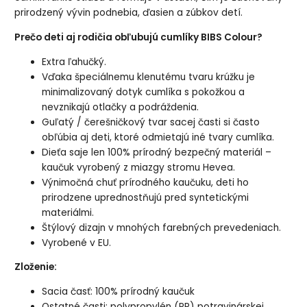
prirodzený vývin podnebia, ďasien a zúbkov detí.
Prečo deti aj rodičia obľubujú cumlíky BIBS Colour?
Extra ľahučký.
Vďaka špeciálnemu klenutému tvaru krúžku je
minimalizovaný dotyk cumlíka s pokožkou a
nevznikajú otlačky a podráždenia.
Guľatý / čerešničkový tvar sacej časti si často
obľúbia aj deti, ktoré odmietajú iné tvary cumlíka.
Dieťa saje len 100% prírodný bezpečný materiál –
kaučuk vyrobený z miazgy stromu Hevea.
Výnimočná chuť prírodného kaučuku, deti ho
prirodzene uprednostňujú pred syntetickými
materiálmi.
Štýlový dizajn v mnohých farebných prevedeniach.
Vyrobené v EU.
Zloženie:
Sacia časť: 100% prírodný kaučuk
Ostatné časti: polypropylén (PP) potravinárskej