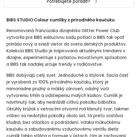
Potrebujete poradiť?
BIBS STUDIO Colour cumlíky z prírodného kaučuku
Renomovaná francúzska dizajnérka Glitter Power Club
vytvorila pre BIBS exkluzívnu sadu potlačí a BIBS tak opäť
prináša nový a svieži vietor do sveta detských produktov.
Kolekcia BIBS Studio je inšpirovaná aktuálnymi trendami v
dizajne, experimentuje s potlačou inovatívnym spôsobom
a BIBS tak naďalej určuje trendy v rodičovstve.
BIBS dobývajú celý svet. Jednoduché a štýlové. Sacia časť
je vyrobená zo 100% prírodného kaučuku, ktorý je
mimoriadne pružný a mäkký zároveň, odolný voči
vytvoreniu trhlín a odštiepeniu malých kúskov. Cumlík je
navrhnutý tak, aby nedráždil citlivú pokožku bábätka.
Okrúhly krúžok s vetracími otvormi má klenutý tvar, takmer
vôbec sa nedotýka pokožky okolo úst, tá preto zostáva
kľudná, bez otlačkov a podráždení. Vďaka mäkučkému
kaučuku a zabudovanému vzduchovému ventilu dieťa
cumlík ľahko stláča a formuje v ústach, čím je zachovaný