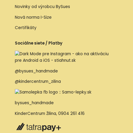
Novinky od výrobcu BySues
Nová norma I-Size
Certifikáty
Sociálne siete / Platby
@bysues_handmade
@kindercentrum_zilina
bysues_handmade
KinderCentrum Žilina
,
0904 261 416