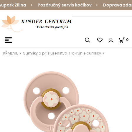
ark Žilina • Pozáručný servis kočíkov • Doprava zdarma
0
KŔMENIE
Cumlíky a príslušenstvo
okrúhle cumlíky