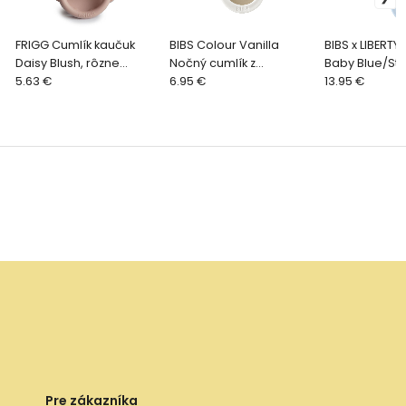
FRIGG Cumlík kaučuk
BIBS Colour Vanilla
BIBS x LIBERTY
Daisy Blush, rôzne
Nočný cumlík z
Baby Blue/Ste
veľkosti
5.63 €
prírodného kaučuku 1ks,
6.95 €
cumlík z prír
13.95 €
veľkosť 1
kaučuku 2ks, 
Pre zákazníka