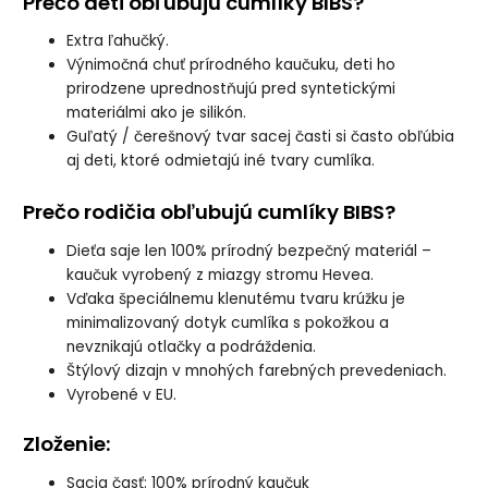
Prečo deti obľubujú cumlíky BIBS?
Extra ľahučký.
Výnimočná chuť prírodného kaučuku, deti ho
prirodzene uprednostňujú pred syntetickými
materiálmi ako je silikón.
Guľatý / čerešnový tvar sacej časti si často obľúbia
aj deti, ktoré odmietajú iné tvary cumlíka.
Prečo rodičia obľubujú cumlíky BIBS?
Dieťa saje len 100% prírodný bezpečný materiál –
kaučuk vyrobený z miazgy stromu Hevea.
Vďaka špeciálnemu klenutému tvaru krúžku je
minimalizovaný dotyk cumlíka s pokožkou a
nevznikajú otlačky a podráždenia.
Štýlový dizajn v mnohých farebných prevedeniach.
Vyrobené v EU.
Zloženie
:
Sacia časť: 100% prírodný kaučuk