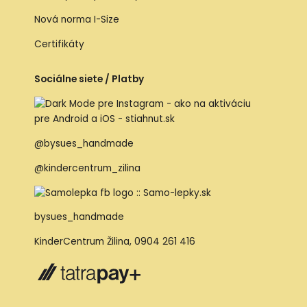
Nová norma I-Size
Certifikáty
Sociálne siete / Platby
@bysues_handmade
@kindercentrum_zilina
bysues_handmade
KinderCentrum Žilina
,
0904 261 416