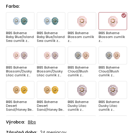
Farba
:
BIBS Boheme
BIBS Boheme
BIBS Boheme
BIBS Boheme
Baby Blue/Island
Baby Blue/Island
Blossom cumlík
Blossom cumlík
Sea cumlík z
Sea cumlík z
z
z
prírodného
prírodného
prírodnéhokauč
prírodnéhokauč
kaučuku 2ks,
kaučuku 2ks,
uku 1ks, veľkosť 1
uku 1ks, veľkosť 2
veľkosť 1
veľkosť 2
BIBS Boheme
BIBS Boheme
BIBS Boheme
BIBS Boheme
Blossom/Dusky
Blossom/Dusky
Cloud/Blush
Cloud/Blush
Lilac cumlík z
Lilac cumlík z
cumlík z
cumlík z
prírodného
prírodného
prírodného
prírodného
kaučuku 2ks,
kaučuku 2ks,
kaučuku 2ks,
kaučuku 2ks,
veľkosť 1
veľkosť 2
veľkosť 1
veľkosť 2
BIBS Boheme
BIBS Boheme
BIBS Boheme
BIBS Boheme
Desert
Desert
Dusky Lilac
Dusky Lilac
Sand/Honey Bee
Sand/Honey Bee
cumlík z
cumlík z
cumlík z
cumlík z
prírodnéhokauč
prírodnéhokauč
prírodného
prírodného
uku 1ks, veľkosť 1
uku 1ks, veľkosť 2
kaučuku 2ks,
kaučuku 2ks,
Výrobca:
Bibs
veľkosť 1
veľkosť 2
Záručná doba:
24 mesiacov