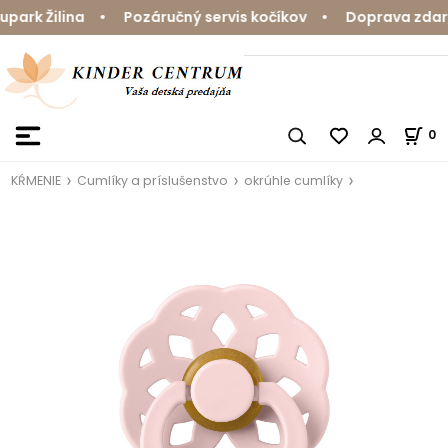
rk Žilina • Pozáručný servis kočíkov • Doprava zdarma
0
KŔMENIE
Cumlíky a príslušenstvo
okrúhle cumlíky