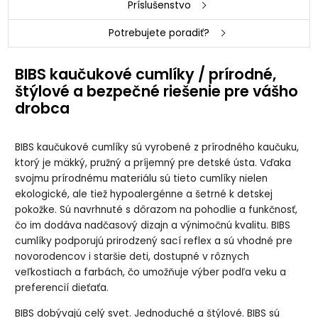
Príslušenstvo
BIBS Boheme
BIBS Boheme
BIBS Boheme
BIBS Boheme
Sage/Cloud
Vanilla/Dark
Vanilla/Dark
Vanilla/Peach
Potrebujete poradiť?
cumlík z
Oak cumlík z
Oak cumlík z
cumlík z
prírodného
prírodného
prírodného
prírodného
kaučuku 2ks,
kaučuku 2ks,
kaučuku 2ks,
kaučuku 2ks,
veľkosť 2
veľkosť 1
veľkosť 2
veľkosť 1
BIBS kaučukové cumlíky / prírodné,
štýlové a bezpečné riešenie pre vášho
BIBS Boheme
BIBS Boheme
BIBS Boheme
BIBS Boheme
drobca
Vanilla/Peach
White/Sunshine
White/Sunshine
Woodchuck/Blus
cumlík z
cumlík z
cumlík z
h cumlík z
prírodného
prírodného
prírodného
prírodného
kaučuku 2ks,
kaučuku 2ks,
kaučuku 2ks,
kaučuku 2ks,
BIBS kaučukové cumlíky sú vyrobené z prírodného kaučuku,
veľkosť 2
veľkosť 1
veľkosť 2
veľkosť 1
ktorý je mäkký, pružný a príjemný pre detské ústa. Vďaka
svojmu prírodnému materiálu sú tieto cumlíky nielen
BIBS Boheme
BIBS Boheme
BIBS Boheme
BIBS Boheme
Woodchuck/Blus
nočný
nočný
nočný
ekologické, ale tiež hypoalergénne a šetrné k detskej
h cumlík z
Blush/Vanilla
Blush/Vanilla
Sage/Cloud
pokožke. Sú navrhnuté s dôrazom na pohodlie a funkčnosť,
prírodného
cumlík z
cumlík z
cumlík z
kaučuku 2ks,
prírodného
prírodného
prírodného
čo im dodáva nadčasový dizajn a výnimočnú kvalitu. BIBS
veľkosť 2
kaučuku 2ks,
kaučuku 2ks,
kaučuku 2ks,
veľkosť 1
veľkosť 2
veľkosť 1
cumlíky podporujú prirodzený sací reflex a sú vhodné pre
novorodencov i staršie deti, dostupné v rôznych
BIBS Boheme
veľkostiach a farbách, čo umožňuje výber podľa veku a
nočný
Sage/Cloud
preferencií dieťaťa.
cumlík z
prírodného
kaučuku 2ks,
BIBS dobývajú celý svet. Jednoduché a štýlové. BIBS sú