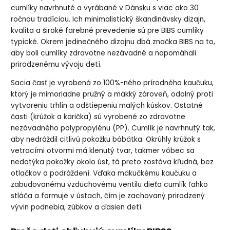
veľkosť 2
cumlíky navrhnuté a vyrábané v Dánsku s viac ako 30
ročnou tradíciou. Ich minimalistický škandinávsky dizajn,
kvalita a široké farebné prevedenie sú pre BIBS cumlíky
typické. Okrem jedinečného dizajnu dbá značka BIBS na to,
aby boli cumlíky zdravotne nezávadné a napomáhali
prirodzenému vývoju detí.
Sacia časť je vyrobená zo 100%-ného prírodného kaučuku,
ktorý je mimoriadne pružný a mäkký zároveň, odolný proti
vytvoreniu trhlín a odštiepeniu malých kúskov. Ostatné
časti (krúžok a karička) sú vyrobené zo zdravotne
nezávadného polypropylénu (PP). Cumlík je navrhnutý tak,
aby nedráždil citlivú pokožku bábätka. Okrúhly krúžok s
vetracími otvormi má klenutý tvar, takmer vôbec sa
nedotýka pokožky okolo úst, tá preto zostáva kľudná, bez
otlačkov a podráždení. Vďaka mäkučkému kaučuku a
zabudovanému vzduchovému ventilu dieťa cumlík ľahko
stláča a formuje v ústach, čím je zachovaný prirodzený
vývin podnebia, zúbkov a ďasien detí.