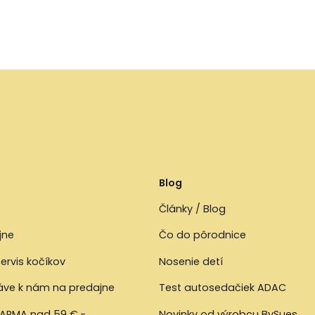
Blog
Články / Blog
jne
Čo do pôrodnice
ervis kočíkov
Nosenie detí
ráve k nám na predajne
Test autosedačiek ADAC
ARMA nad 59 €,-
Novinky od výrobcu BySues