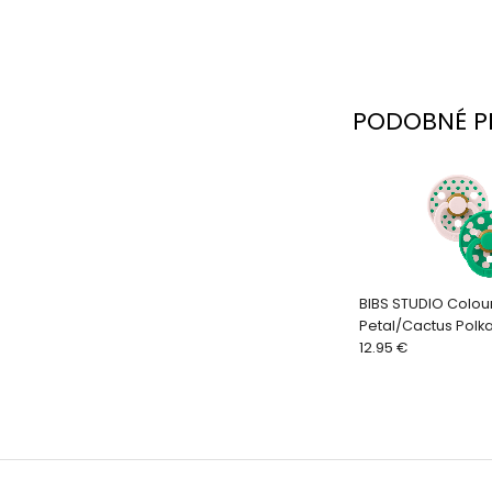
PODOBNÉ P
BIBS STUDIO Colou
Petal/Cactus Polka
prírodného kaučuk
12.95 €
veľkosť 1