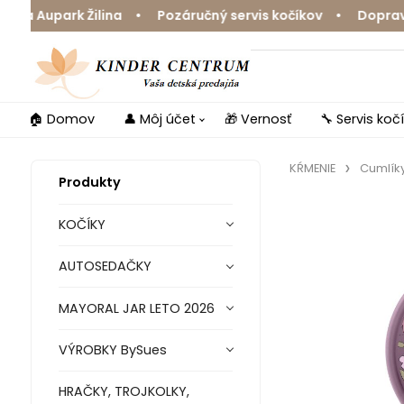
 Aupark Žilina • Pozáručný servis kočíkov • Doprava zd
🏠 Domov
👤 Môj účet
🎁 Vernosť
🔧 Servis koč
KŔMENIE
Cumlíky
Produkty
KOČÍKY
AUTOSEDAČKY
MAYORAL JAR LETO 2026
VÝROBKY BySues
HRAČKY, TROJKOLKY,