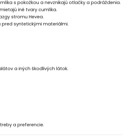
mlíka s pokožkou a nevznikajú otlačky a podráždenia.
dmietajú iné tvary cumlíka.
iazgy stromu Hevea.
 pred syntetickými materiálmi.
alátov a iných škodlivých látok.
treby a preferencie.