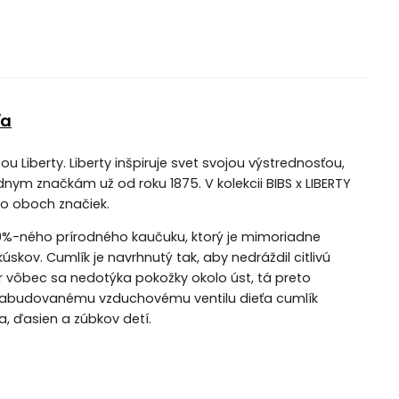
ťa
ou Liberty. Liberty inšpiruje svet svojou výstrednosťou,
ym značkám už od roku 1875. V kolekcii BIBS x LIBERTY
tvo oboch značiek.
00%-ného prírodného kaučuku, ktorý je mimoriadne
skov. Cumlík je navrhnutý tak, aby nedráždil citlivú
r vôbec sa nedotýka pokožky okolo úst, tá preto
zabudovanému vzduchovému ventilu dieťa cumlík
, ďasien a zúbkov detí.