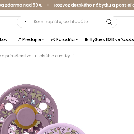
arma nad 59 € • Rozvoz detského nábytku a postieľok v 
íkov
📍 Predajne
👶 Poradňa
🧵 BySues B2B veľkoo
 a príslušenstvo
okrúhle cumlíky