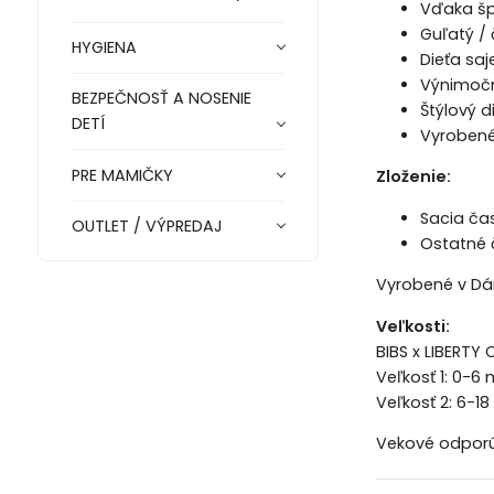
Vďaka šp
Guľatý / 
HYGIENA
Dieťa sa
Výnimočn
BEZPEČNOSŤ A NOSENIE
Štýlový 
DETÍ
Vyrobené
PRE MAMIČKY
Zloženie:
Sacia čas
OUTLET / VÝPREDAJ
Ostatné č
Vyrobené v Dá
Veľkosti:
BIBS x LIBERTY 
Veľkosť 1: 0-6
Veľkosť 2: 6-1
Vekové odporúč