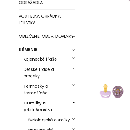
ODRÁŽADLA
POSTIEĽKY, OHRÁDKY,
LEHÁTKA
OBLEČENIE, OBUV, DOPLNKY
KŔMENIE
Kojenecké fľaše
Detské fľaše a
hrnčeky
Termosky a
termofľaše
Cumlíky a
príslušenstvo
fyziologické cumlíky
anatomické