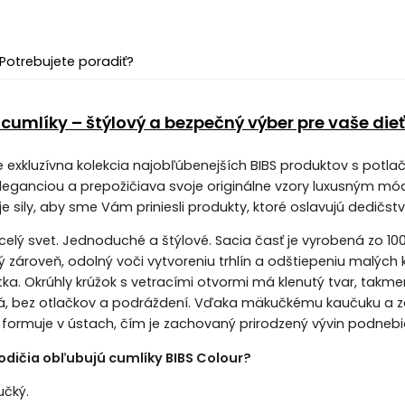
Potrebujete poradiť?
y cumlíky – štýlový a bezpečný výber pre vaše die
je exkluzívna kolekcia najobľúbenejších BIBS produktov s potlač
ganciou a prepožičiava svoje originálne vzory luxusným módn
oje sily, aby sme Vám priniesli produkty, ktoré oslavujú dedičs
celý svet. Jednoduché a štýlové. Sacia časť je vyrobená zo 1
 zároveň, odolný voči vytvoreniu trhlín a odštiepeniu malých kú
a. Okrúhly krúžok s vetracími otvormi má klenutý tvar, takme
á, bez otlačkov a podráždení. Vďaka mäkučkému kaučuku a 
 formuje v ústach, čím je zachovaný prirodzený vývin podnebia
rodičia obľubujú cumlíky BIBS Colour?
učký.