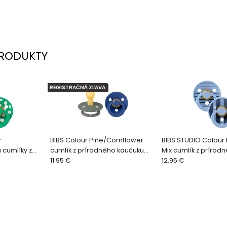
RODUKTY
REGISTRAČNÁ ZĽAVA
r
BIBS Colour Pine/Cornflower
BIBS STUDIO Colour P
 cumlíky z
cumlík z prírodného kaučuku
Mix cumlík z prírod
u 2ks,
2ks, veľkosť 1
11.95 €
2ks, veľkosť 1
12.95 €