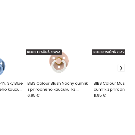
REGISTRAČNÁ ZĽAVA
REGISTRAČNÁ ZĽAVA
IN, Sky Blue
BIBS Colour Blush Nočný cumlík
BIBS Colour Mushro
ného kaučuku
z prírodného kaučuku 1ks,
cumlík z prírodného 
veľkosť 2
6.95 €
2ks, veľkosť 2
11.95 €