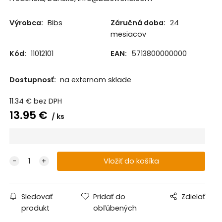
Výrobca:
Bibs
Záručná doba:
24
mesiacov
Kód:
11012101
EAN:
5713800000000
Dostupnosť:
na externom sklade
11.34
€
bez DPH
13.95
€
ks
Sledovať
Pridať do
Zdielať
produkt
obľúbených