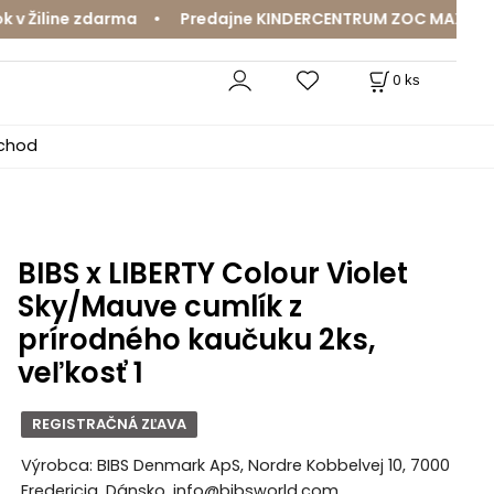
Žiline zdarma • Predajne KINDERCENTRUM ZOC MAX a Mama
0
ks
bchod
BIBS x LIBERTY Colour Violet
Sky/Mauve cumlík z
prírodného kaučuku 2ks,
veľkosť 1
REGISTRAČNÁ ZĽAVA
Výrobca: BIBS Denmark ApS, Nordre Kobbelvej 10, 7000
Fredericia, Dánsko, info@bibsworld.com