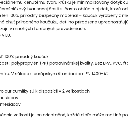
eciálnemu klenutému tvaru krúžku je minimalizovaný dotyk cu
čerešničkový tvar sacej časti si často obľúbia aj deti, ktoré o
je len 100% prírodný bezpečný materiál – kaučuk vyrobený z m
á chuť prírodného kaučuku, deti ho prirodzene uprednostňujú
dizajn v mnohých farebných prevedeniach.
 v EU.
ť: 100% prírodný kaučuk
asti: polypropylén (PP) potravinárskej kvality. Bez BPA, PVC, ft
nsku. V súlade s európskym štandardom EN 1400+A2.
Colour cumlíky sú k dispozícii v 2 veľkostiach:
 mesiacov
8 mesiacov
anie veľkostí je len orientačné, každé dieťa môže mať iné po