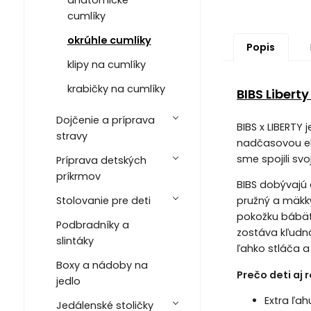
cumlíky
okrúhle cumlíky
Popis
klipy na cumlíky
krabičky na cumlíky
BIBS Libert
Dojčenie a príprava
BIBS x LIBERTY 
stravy
nadčasovou ele
sme spojili sv
Príprava detských
príkrmov
BIBS dobývajú 
Stolovanie pre deti
pružný a mäkký
pokožku bábätk
Podbradníky a
zostáva kľudn
slintáky
ľahko stláča a
Boxy a nádoby na
Prečo deti aj 
jedlo
Extra ľah
Jedálenské stoličky