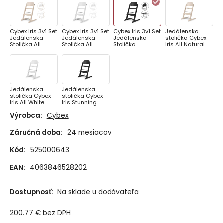
Cybex Iris 3v1 Set
Cybex Iris 3v1 Set
Cybex Iris 3v1 Set
Jedálenska
Jedálenska
Jedálenska
Jedálenska
stolička Cybex
Stolička All
Stolička All
Stolička
Iris All Natural
Natural
White
Stunning Black
Jedálenska
Jedálenska
stolička Cybex
stolička Cybex
Iris All White
Iris Stunning
Blac
Výrobca:
Cybex
Záručná doba:
24 mesiacov
Kód:
525000643
EAN:
4063846528202
Dostupnosť:
Na sklade u dodávateľa
200.77
€
bez DPH