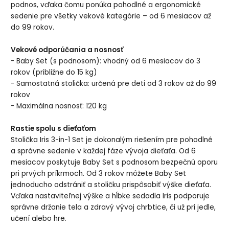
podnos, vďaka čomu ponúka pohodlné a ergonomické
sedenie pre všetky vekové kategórie – od 6 mesiacov až
do 99 rokov.
Vekové odporúčania a nosnosť
- Baby Set (s podnosom): vhodný od 6 mesiacov do 3
rokov (približne do 15 kg)
- Samostatná stolička: určená pre deti od 3 rokov až do 99
rokov
- Maximálna nosnosť: 120 kg
Rastie spolu s dieťaťom
Stolička Iris 3-in-1 Set je dokonalým riešením pre pohodlné
a správne sedenie v každej fáze vývoja dieťaťa. Od 6
mesiacov poskytuje Baby Set s podnosom bezpečnú oporu
pri prvých príkrmoch. Od 3 rokov môžete Baby Set
jednoducho odstrániť a stoličku prispôsobiť výške dieťaťa.
Vďaka nastaviteľnej výške a hĺbke sedadla Iris podporuje
správne držanie tela a zdravý vývoj chrbtice, či už pri jedle,
učení alebo hre.