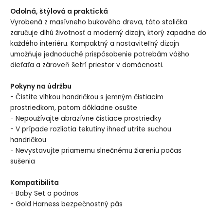
Odolná, štýlová a praktická
Vyrobená z masívneho bukového dreva, táto stolička
zaručuje dlhú životnosť a moderný dizajn, ktorý zapadne do
každého interiéru. Kompaktný a nastaviteľný dizajn
umožňuje jednoduché prispôsobenie potrebám vášho
dieťaťa a zároveň šetrí priestor v domácnosti.
Pokyny na údržbu
- Čistite vlhkou handričkou s jemným čistiacim
prostriedkom, potom dôkladne osušte
- Nepoužívajte abrazívne čistiace prostriedky
- V prípade rozliatia tekutiny ihneď utrite suchou
handričkou
- Nevystavujte priamemu slnečnému žiareniu počas
sušenia
Kompatibilita
- Baby Set a podnos
- Gold Harness bezpečnostný pás