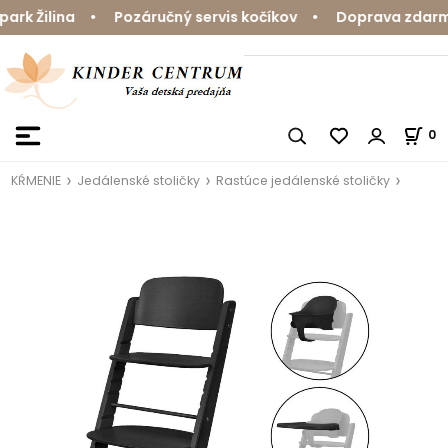
 Žilina • Pozáručný servis kočíkov • Doprava zdarma na
0
KŔMENIE
Jedálenské stoličky
Rastúce jedálenské stoličky