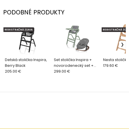
PODOBNÉ PRODUKTY
REGISTRAČNÁ ZĽAVA
REGISTRAČNÁ ZĽAV
Detská stolička Inspira,
Set stolička Inspira +
Nesta stolička
Berry Black
novorodenecký set +
179.60 €
205.00 €
hojdacia základňa,
299.00 €
Pistacio Green