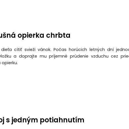
ušná opierka chrbta
 dieťa cítiť svieži vánok. Počas horúcich letných dní jedn
vložku a doprajte mu príjemné prúdenie vzduchu cez pri
 opierku.
oj s jedným potiahnutím