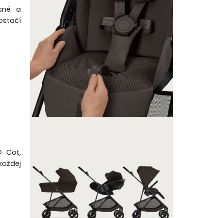
esné a
ostačí
O Cot,
každej