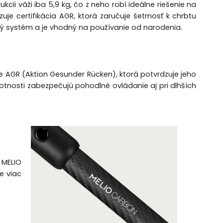
i váži iba 5,9 kg, čo z neho robí ideálne riešenie na
e certifikácia AGR, ktorá zaručuje šetrnosť k chrbtu
ný systém a je vhodný na používanie od narodenia.
ie AGR (Aktion Gesunder Rücken), ktorá potvrdzuje jeho
motnosti zabezpečujú pohodlné ovládanie aj pri dlhších
 MELIO
e viac