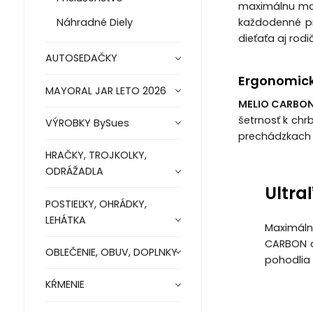
maximálnu mobi
každodenné pr
Náhradné Diely
dieťaťa aj rod
AUTOSEDAČKY
Ergonomick
MAYORAL JAR LETO 2026
MELIO CARBO
šetrnosť k chr
VÝROBKY BySues
prechádzkach
HRAČKY, TROJKOLKY,
ODRÁŽADLA
Ultra
POSTIEĽKY, OHRÁDKY,
LEHÁTKA
Maximáln
CARBON o
OBLEČENIE, OBUV, DOPLNKY
pohodlia
KŔMENIE