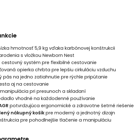
unkcie
ízka hmotnosť 5,9 kg vďaka karbónovej konštrukcii
arodenia s vložkou Newborn Nest
a cestovný systém pre flexibilné cestovanie
eťovaná opierka chrbta pre lepšiu cirkuláciu vzduchu
 pás na jedno zatiahnutie pre rýchle pripútanie
esta aj na cestovanie
manipulácia pri presunoch a skladaní
edadlo vhodné na každodenné používanie
 AGR
potvrdzujúca ergonomické a zdravotne šetrné riešenie
dený nákupný košík
pre moderný a jednotný dizajn
štrukcia pre pohodlnejšie tlačenie a manipuláciu
parametre