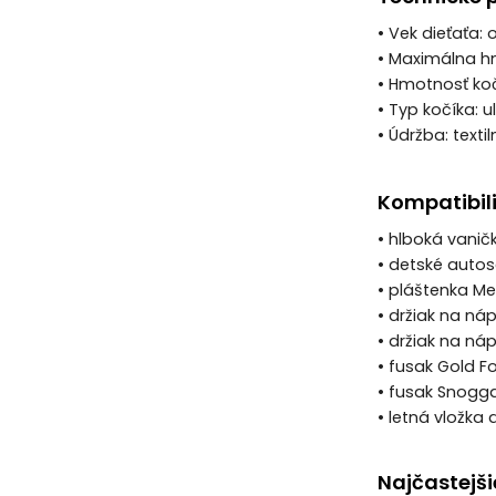
• Vek dieťaťa: 
• Maximálna 
• Hmotnosť koč
• Typ kočíka: 
• Údržba: texti
Kompatibili
• hlboká vanič
• detské auto
• pláštenka Mel
• držiak na náp
• držiak na ná
• fusak Gold 
• fusak Snogg
• letná vložka
Najčastejši