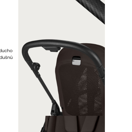
oducho
edušnú