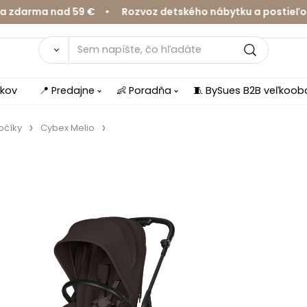
ma nad 59 € • Rozvoz detského nábytku a postieľok v Ži
íkov
📍 Predajne
👶 Poradňa
🧵 BySues B2B veľkoo
očíky
Cybex Melio