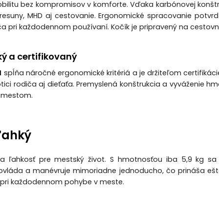
litu bez kompromisov v komforte. Vďaka karbónovej konštrukci
esuny, MHD aj cestovanie. Ergonomické spracovanie potvrdzuj
iča pri každodennom používaní. Kočík je pripravený na cestov
ý a certifikovaný
N
spĺňa náročné ergonomické kritériá a je držiteľom certifikác
btici rodiča aj dieťaťa. Premyslená konštrukcia a vyváženie h
 mestom.
ľahký
a ľahkosť pre mestský život. S hmotnosťou iba 5,9 kg sa
vláda a manévruje mimoriadne jednoducho, čo prináša ešt
 pri každodennom pohybe v meste.