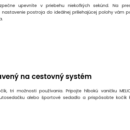
zpečne upevníte v priebehu niekoľkých sekúnd. Na pr
nastavenie postroja do ideálnej priliehajúcej polohy vám p
a.
avený na cestovný systém
čík, tri možnosti používania. Pripojte hlbokú vaničku MELI
utosedačku alebo športové sedadlo a prispôsobte kočík 