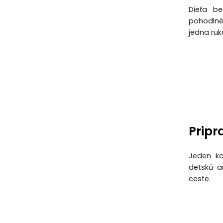
Dieťa be
pohodlné 
jedna ruk
Pripr
Jeden ko
detskú a
ceste.