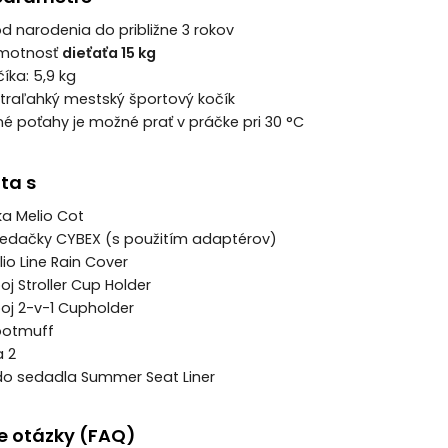
od narodenia do približne 3 rokov
hmotnosť
dieťaťa 15 kg
íka: 5,9 kg
ultraľahký mestský športový kočík
lné poťahy je možné prať v práčke pri 30 °C
ta s
ka Melio Cot
sedačky CYBEX (s použitím adaptérov)
io Line Rain Cover
oj Stroller Cup Holder
poj 2-v-1 Cupholder
Footmuff
a 2
 do sedadla Summer Seat Liner
e otázky (FAQ)