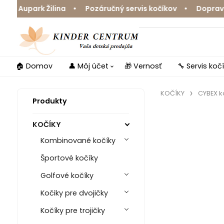
upark Žilina • Pozáručný servis kočíkov • Doprava zdar
🏠 Domov
👤 Môj účet
🎁 Vernosť
🔧 Servis koč
KOČÍKY
CYBEX k
Produkty
KOČÍKY
Kombinované kočíky
Športové kočíky
Golfové kočíky
Kočiky pre dvojičky
Kočíky pre trojičky