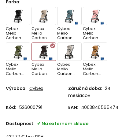
Farba
:
Cybex
Cybex
Cybex
Cybex
Melio
Melio
Melio
Melio
Carbon
Carbon
Carbon
Carbon
2026 -
2026 -
2026 -
2026 -
MAGIC
ALMOND
STORMY
CANDY
BLACK,
BEIGE,
BLUE, ľahká
PINK, ľahká
ľahká
ľahká
bugina
bugina
bugina
bugina
Cybex
Cybex
Cybex
Cybex
Melio
Melio
Melio
Melio
Carbon
Carbon
Carbon
Carbon
2026 -
2026 -
2026 -
2026 -
MOSS
CHOCOLAT
DUNE GREY,
CINNAMON
GREEN,
E BROWN,
ľahká
YELLOW,
Výrobca:
Cybex
Záručná doba:
24
ľahká
ľahká
bugina
ľahká
mesiacov
bugina
bugina
bugina
Kód:
526000791
EAN:
4063846565474
Dostupnosť:
Na externom sklade
422.72
€
bez DPH