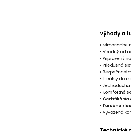
Výhody a f
• Mimoriadne n
• Vhodný od n
• Pripravený n
• Priedušná si
• Bezpečnostný
• Ideálny do m
• Jednoduchá 
• Komfortné s
•
Certifikácia
•
Farebne zla
• Vyvážená kon
Technické 