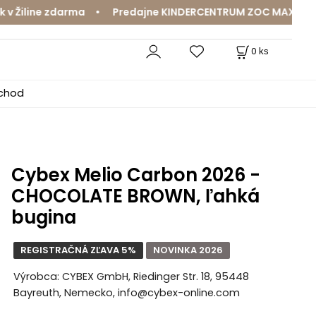
line zdarma • Predajne KINDERCENTRUM ZOC MAX a MamaJa
0
ks
bchod
Cybex Melio Carbon 2026 -
CHOCOLATE BROWN, ľahká
bugina
REGISTRAČNÁ ZĽAVA 5%
NOVINKA 2026
Výrobca: CYBEX GmbH, Riedinger Str. 18, 95448
Bayreuth, Nemecko, info@cybex-online.com