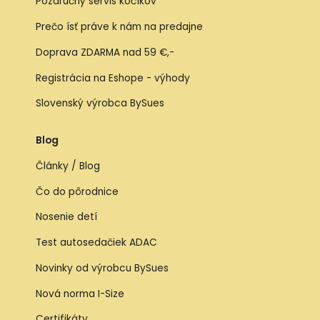
Pozáručný servis kočíkov
Prečo ísť práve k nám na predajne
Doprava ZDARMA nad 59 €,-
Registrácia na Eshope - výhody
Slovenský výrobca BySues
Blog
Články / Blog
Čo do pôrodnice
Nosenie detí
Test autosedačiek ADAC
Novinky od výrobcu BySues
Nová norma I-Size
Certifikáty