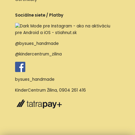
Sociálne siete / Platby
@bysues_handmade
@kindercentrum_zilina
bysues_handmade
KinderCentrum Žilina
,
0904 261 416