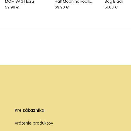
MOM BAG | Ecru
Half Moon na kočík,
Bag Black
59.99 €
Caramel Brown
69.90 €
51.60 €
Pre zákazníka
Vrátenie produktov