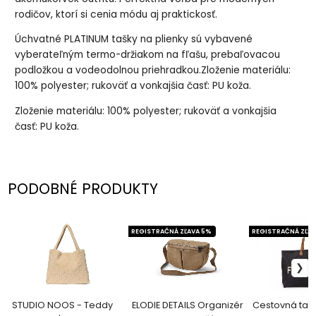
rodičov, ktorí si cenia módu aj praktickosť.
Úchvatné PLATINUM tašky na plienky sú vybavené
vyberateľným termo-držiakom na fľašu, prebaľovacou
podložkou a vodeodolnou priehradkou.Zloženie materiálu:
100% polyester; rukoväť a vonkajšia časť: PU koža.
Zloženie materiálu: 100% polyester; rukoväť a vonkajšia
časť: PU koža.
PODOBNÉ PRODUKTY
REGISTRAČNÁ ZĽAVA 5%
REGISTRAČNÁ ZĽAV
STUDIO NOOS - Teddy
ELODIE DETAILS Organizér
Cestovná tašk