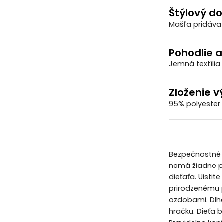
Štýlový do
Mašľa pridáva 
Pohodlie 
Jemná textília
Zloženie v
95% polyester
Bezpečnostné u
nemá žiadne po
dieťaťa. Uistit
prirodzenému 
ozdobami. Dlh
hračku. Dieťa 