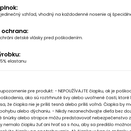
plnok:
jedinečný vzhľad, vhodný na každodenné nosenie aj špeciálne p
a ochrana:
 chráni detské vlásky pred poškodením.
ýrobku:
 5% elastanu
pozornenie pre produkt: - NEPOUŽÍVAJTE čiapku, ak je poškod
škodenia, ako sú roztrhnuté švy alebo uvoľnené časti, ktoré
e sa, že čiapka nie je príliš tesná alebo príliš voľná. Čiapka b
pohybu alebo dýchaniu. - Nikdy nezanechávajte dieťa bez doz
é šnúrky alebo strapce môžu predstavovať nebezpečenstvo za
by nemalo čiapku žuť ani hrať sa s ňou, aby sa predišlo možnos