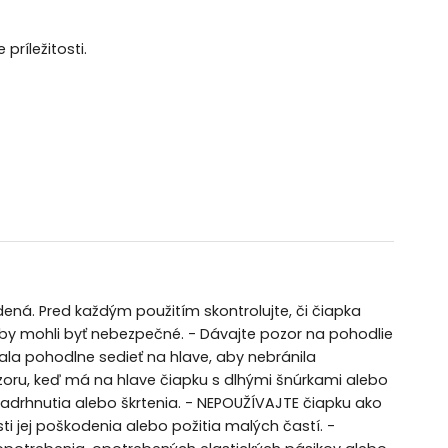
ríležitosti.
ená. Pred každým použitím skontrolujte, či čiapka
 by mohli byť nebezpečné. - Dávajte pozor na pohodlie
y mala pohodlne sedieť na hlave, aby nebránila
oru, keď má na hlave čiapku s dlhými šnúrkami alebo
drhnutia alebo škrtenia. - NEPOUŽÍVAJTE čiapku ako
ti jej poškodenia alebo požitia malých častí. -