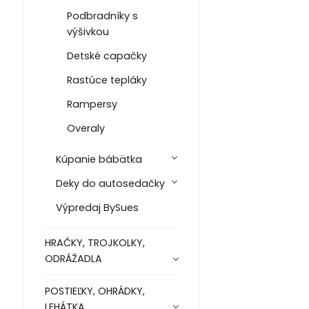
Podbradníky s
výšivkou
Detské capačky
Rastúce tepláky
Rampersy
Overaly
Kúpanie bábätka
Deky do autosedačky
Výpredaj BySues
HRAČKY, TROJKOLKY,
ODRÁŽADLA
POSTIEĽKY, OHRÁDKY,
LEHÁTKA