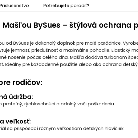
Príslušenstvo
Potrebujete poradiť?
 Mašľou BySues – štýlová ochrana p
u od BySues je dokonalý doplnok pre malé parádnice. Vyroben
ytuje jemnosť, priedušnosť a maximálne pohodlie. Elastický ma
emné nosenie počas celého dňa. Mašľa dodáva turbanom špec
osť. Ideálny pre každodenné použitie alebo ako ochrana detský
re rodičov:
á údržba:
o prateľný, rýchloschnúci a odolný voči poškodeniu.
a veľkosť:
riál sa prispôsobí rôznym veľkostiam detských hlavičiek.