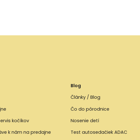
Blog
Články / Blog
jne
Čo do pôrodnice
ervis kočíkov
Nosenie detí
ráve k nám na predajne
Test autosedačiek ADAC