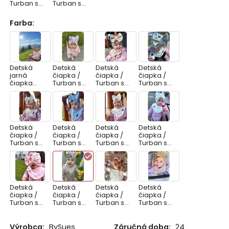
Turban s
Turban s
Mašľou,
Mašľou,
VELVET
VELVET
Farba
:
RUŽOVÁ
SMOTANO
VÁ
Detská
Detská
Detská
Detská
jarná
čiapka /
čiapka /
čiapka /
čiapka
Turban s
Turban s
Turban s
TURBAN.
Mašľou,
Mašľou,
Mašľou,
BAVLNA
LATTE
MOSS
JARNÁ
GREEN
ZÁHRADA.
Detská
Detská
Detská
Detská
čiapka /
čiapka /
čiapka /
čiapka /
Turban s
Turban s
Turban s
Turban s
Mašľou,
Mašľou,
Mašľou,
Mašľou,
POINTELLE
POINTELLE
POINTELLE
POINTELLE
CAPPUCIN
SKY BLUE
SMOTANO
SMOTANO
O
VÁ
VÁ s
jemným
Detská
Detská
Detská
Detská
pásikom.
čiapka /
čiapka /
čiapka /
čiapka /
Turban s
Turban s
Turban s
Turban s
Mašľou,
Mašľou,
Mašľou,
Mašľou,
VELVET
VELVET
VELVET LILA
VELVET
BABY PINK
CAPPUCCI
MOCCA
Výrobca:
BySues
Záručná doba:
24