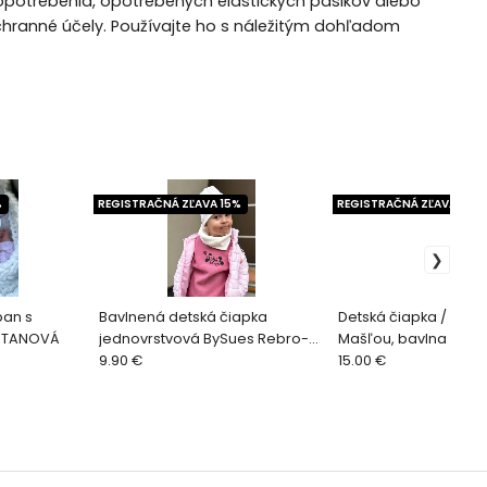
 opotrebenia, opotrebených elastických pásikov alebo
ochranné účely. Používajte ho s náležitým dohľadom
%
REGISTRAČNÁ ZĽAVA 15%
REGISTRAČNÁ ZĽAVA 15%
ban s
Bavlnená detská čiapka
Detská čiapka / Turb
MOTANOVÁ
jednovrstvová BySues Rebro-
Mašľou, bavlna NOČN
SMOTANOVÁ.
9.90 €
15.00 €