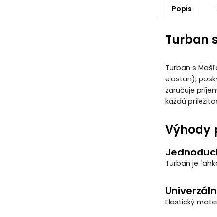
Popis
Turban s
Turban s Mašľo
elastan), posk
zaručuje príj
každú príležit
Výhody p
Jednoduch
Turban je ľahk
Univerzáln
Elastický mate