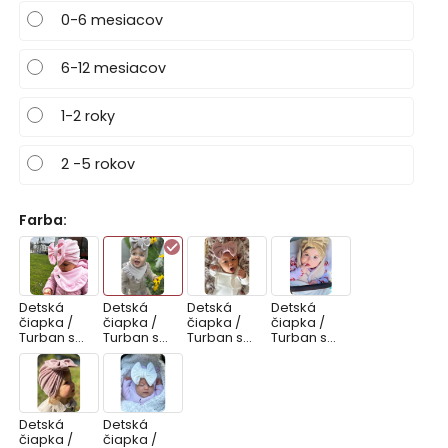
0-6 mesiacov
6-12 mesiacov
1-2 roky
2 -5 rokov
Farba
:
Detská
Detská
Detská
Detská
čiapka /
čiapka /
čiapka /
čiapka /
Turban s
Turban s
Turban s
Turban s
Mašľou,
Mašľou,
Mašľou,
Mašľou,
VELVET
VELVET
VELVET LILA
VELVET
BABY PINK
CAPPUCCI
MOCCA
NO
Detská
Detská
čiapka /
čiapka /