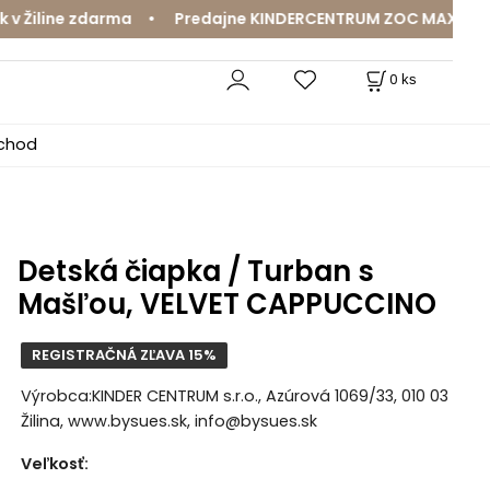
line zdarma • Predajne KINDERCENTRUM ZOC MAX a MamaJa
0
ks
bchod
Detská čiapka / Turban s
Mašľou, VELVET CAPPUCCINO
REGISTRAČNÁ ZĽAVA 15%
Výrobca:KINDER CENTRUM s.r.o., Azúrová 1069/33, 010 03
Žilina, www.bysues.sk, info@bysues.sk
Veľkosť
: