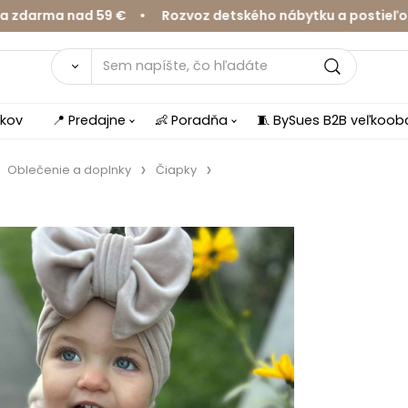
ma nad 59 € • Rozvoz detského nábytku a postieľok v Ži
íkov
📍 Predajne
👶 Poradňa
🧵 BySues B2B veľkoo
Oblečenie a doplnky
Čiapky