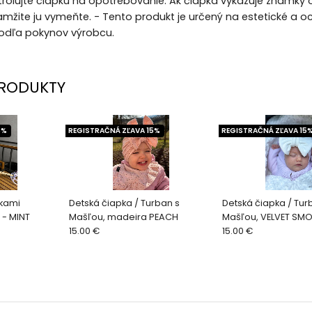
trolujte čiapku na opotrebovanie. Ak čiapka vykazuje známky
mžite ju vymeňte. - Tento produkt je určený na estetické a 
odľa pokynov výrobcu.
RODUKTY
5%
REGISTRAČNÁ ZĽAVA 15%
REGISTRAČNÁ ZĽAVA 15
škami
Detská čiapka / Turban s
Detská čiapka / Tur
 - MINT
Mašľou, madeira PEACH
Mašľou, VELVET S
15.00 €
15.00 €