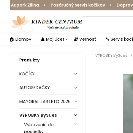
upark Žilina • Pozáručný servis kočíkov • Doprava zdar
🏠 Domov
👤 Môj účet
🎁 Vernosť
🔧 Servis koč
VÝROBKY BySues
Produkty
KOČÍKY
AUTOSEDAČKY
MAYORAL JAR LETO 2026
VÝROBKY BySues
Vybavenie do
postieľky