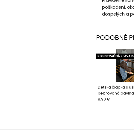
Pravidelne kon
poškodení, oka
dospelých a p
PODOBNÉ P
REGISTRAČNÁ ZĽAVA 1
Detská čiapka s u
Rebrovaná bavlna
9.90 €