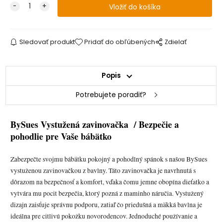
Sledovať produkt
Pridať do obľúbených
Zdielať
Popis
Potrebujete poradiť?
BySues Vystužená zavinovačka / Bezpečie a
pohodlie pre Vaše bábätko
Zabezpečte svojmu bábätku pokojný a pohodlný spánok s našou BySues
vystuženou zavinovačkou z bavlny. Táto zavinovačka je navrhnutá s
dôrazom na bezpečnosť a komfort, vďaka čomu jemne obopína dieťatko a
vytvára mu pocit bezpečia, ktorý pozná z maminho náručia. Vystužený
dizajn zaisťuje správnu podporu, zatiaľ čo priedušná a mäkká bavlna je
ideálna pre citlivú pokožku novorodencov. Jednoduché používanie a