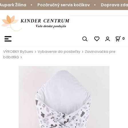
park Žilina • Pozáručný servis kočíkov • Doprava zdarm
0
VÝROBKY BySues
Vybavenie do postieľky
Zavinovačka pre
bábätká