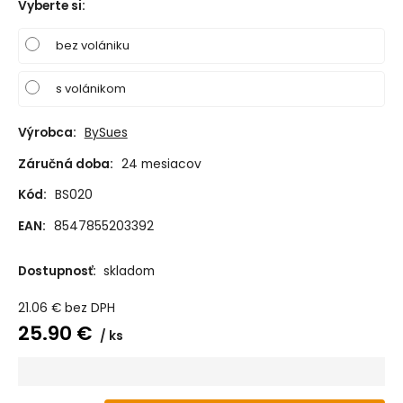
Vyberte si
:
bez volániku
s volánikom
Výrobca:
BySues
Záručná doba:
24 mesiacov
Kód:
BS020
EAN:
8547855203392
Dostupnosť:
skladom
21.06
€
bez DPH
25.90
€
ks