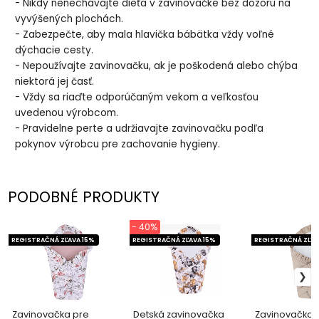
- Nikdy nenechávajte dieťa v zavinovačke bez dozoru na
vyvýšených plochách.
- Zabezpečte, aby mala hlavička bábätka vždy voľné
dýchacie cesty.
- Nepoužívajte zavinovačku, ak je poškodená alebo chýba
niektorá jej časť.
- Vždy sa riaďte odporúčaným vekom a veľkosťou
uvedenou výrobcom.
- Pravidelne perte a udržiavajte zavinovačku podľa
pokynov výrobcu pre zachovanie hygieny.
PODOBNÉ PRODUKTY
- 40%
REGISTRAČNÁ ZĽAVA 15%
REGISTRAČNÁ ZĽAVA 15%
REGISTRAČNÁ ZĽAV
Zavinovačka pre
Detská zavinovačka
Zavinovačka 