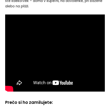
ste kdekoľvek – doma v kúpeľni, na dovolenke, pri bazéne
alebo na pláži.
Prečo si ho zamilujete: