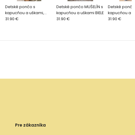
Detské pončo s
Detské pončo MUŠELÍN s
Detské pončo
kapucňou a uškami,
kapucňou a uškami BIELE
kapucňou a u
WAFLE rôzne farby
31.90 €
31.90 €
MODRÁ
31.90 €
Pre zákazníka