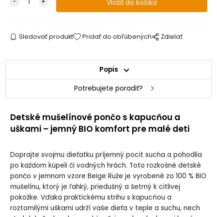
Sledovať produkt
Pridať do obľúbených
Zdielať
Popis
Potrebujete poradiť?
Detské mušelínové pončo s kapucňou a
uškami – jemný BIO komfort pre malé deti
Doprajte svojmu dieťatku príjemný pocit sucha a pohodlia
po každom kúpeli či vodných hrách. Toto rozkošné detské
pončo v jemnom vzore Beige Ruže je vyrobené zo 100 % BIO
mušelínu, ktorý je ľahký, priedušný a šetrný k citlivej
pokožke. Vďaka praktickému strihu s kapucňou a
roztomilými uškami udrží vaše dieťa v teple a suchu, nech