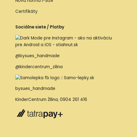
Nová norma I-Size
Certifikáty
Sociálne siete / Platby
@bysues_handmade
@kindercentrum_zilina
bysues_handmade
KinderCentrum Žilina
,
0904 261 416