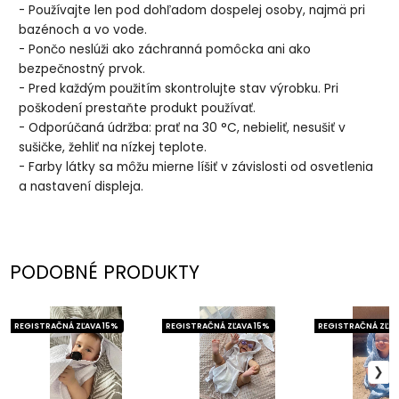
- Používajte len pod dohľadom dospelej osoby, najmä pri
bazénoch a vo vode.
- Pončo neslúži ako záchranná pomôcka ani ako
bezpečnostný prvok.
- Pred každým použitím skontrolujte stav výrobku. Pri
poškodení prestaňte produkt používať.
- Odporúčaná údržba: prať na 30 °C, nebieliť, nesušiť v
sušičke, žehliť na nízkej teplote.
- Farby látky sa môžu mierne líšiť v závislosti od osvetlenia
a nastavení displeja.
PODOBNÉ PRODUKTY
REGISTRAČNÁ ZĽAVA 15%
REGISTRAČNÁ ZĽAVA 15%
REGISTRAČNÁ ZĽAV