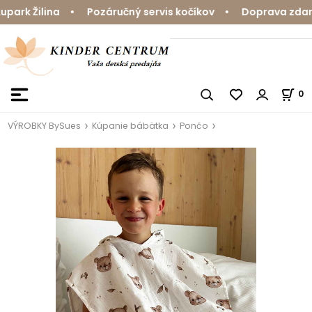
rk Žilina • Pozáručný servis kočíkov • Doprava zdarma
0
VÝROBKY BySues
Kúpanie bábätka
Pončo