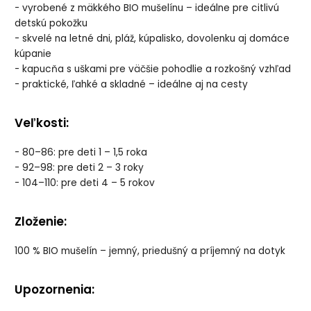
- vyrobené z mäkkého BIO mušelínu – ideálne pre citlivú
detskú pokožku
- skvelé na letné dni, pláž, kúpalisko, dovolenku aj domáce
kúpanie
- kapucňa s uškami pre väčšie pohodlie a rozkošný vzhľad
- praktické, ľahké a skladné – ideálne aj na cesty
Veľkosti:
- 80–86: pre deti 1 – 1,5 roka
- 92–98: pre deti 2 – 3 roky
- 104–110: pre deti 4 – 5 rokov
Zloženie:
100 % BIO mušelín – jemný, priedušný a príjemný na dotyk
Upozornenia: