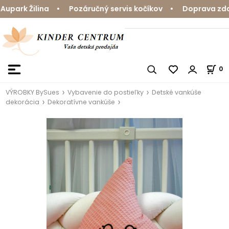
park Žilina • Pozáručný servis kočíkov • Doprava zdarm
0
VÝROBKY BySues
Vybavenie do postieľky
Detské vankúše
dekorácia
Dekoratívne vankúše