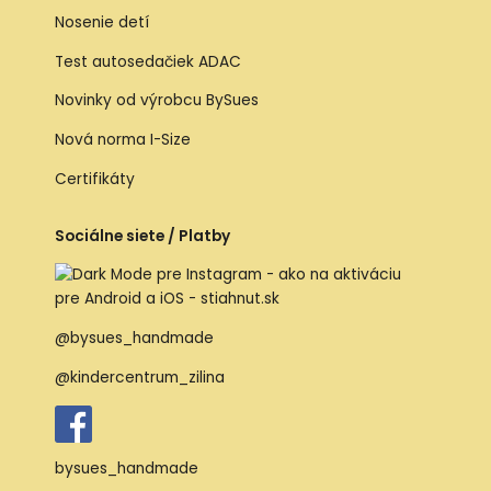
Nosenie detí
Test autosedačiek ADAC
Novinky od výrobcu BySues
Nová norma I-Size
Certifikáty
Sociálne siete / Platby
@bysues_handmade
@kindercentrum_zilina
bysues_handmade