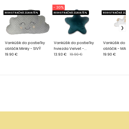
- 30%
REGISTRAČNÁ ZĽAVA 15%
REGISTRAČNÁ ZĽAVA 15%
REGISTRAČNÁ ZĽAV
Vankúšik do postieľky
Vankúšik do postieľky
Vankúšik do p
obláčik Minky - SIVÝ
hviezda Velvet -
obláčik - MA
19.90 €
SMARAGD
13.93 €
19.90 €
LIETADLE
19.90 €