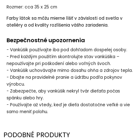
Rozmer: cca 35 x 25 cm
Farby látok sa môžu mierne líšiť v závislosti od svetla v
ateliéry a od kvality rozlíšenia vášho zariadenia.
Bezpečnostné upozornenia
- Vankúšik používajte iba pod dohľadom dospelej osoby.
- Pred každým použitím skontrolujte stav vankúšika –
nepoužívajte pri poškodení alebo voľných švoch.
- Vankúšik uchovávajte mimo dosahu ohňa a zdrojov tepla.
- Dbajte na pravidelné pranie a údržbu podľa pokynov
výrobcu.
- Zabezpečte, aby vankúšik nekryl tvár dieťaťa počas
spánku alebo hry.
- Používajte až vtedy, keď je dieťa dostatočne veľké a vie
samo meniť polohu.
PODOBNÉ PRODUKTY