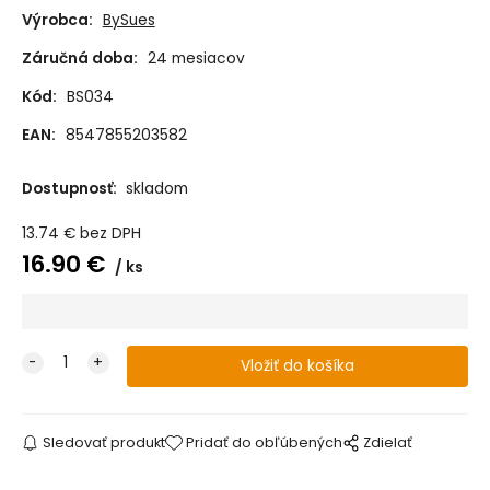
Výrobca:
BySues
Záručná doba:
24 mesiacov
Kód:
BS034
EAN:
8547855203582
Dostupnosť:
skladom
13.74
€
bez DPH
16.90
€
ks
Sledovať produkt
Pridať do obľúbených
Zdielať