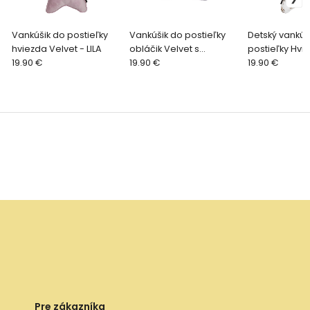
Vankúšik do postieľky
Vankúšik do postieľky
Detský vankúš
hviezda Velvet - LILA
obláčik Velvet s
postieľky Hvi
19.90 €
vlastnou výšivkou -
19.90 €
Bavlna - BAMB
19.90 €
Smotanový
KAMARÁTMI
Pre zákazníka