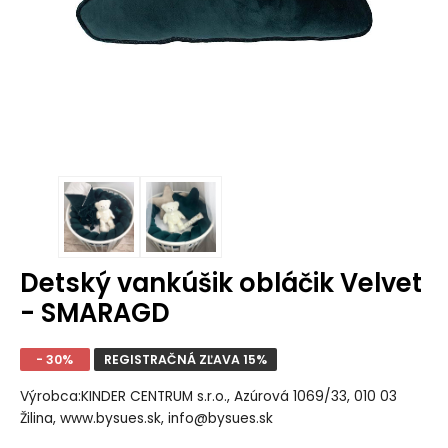
Detský vankúšik obláčik Velvet
- SMARAGD
- 30%
REGISTRAČNÁ ZĽAVA 15%
Výrobca:KINDER CENTRUM s.r.o., Azúrová 1069/33, 010 03
Žilina, www.bysues.sk, info@bysues.sk