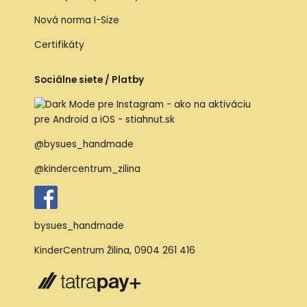
Nová norma I-Size
Certifikáty
Sociálne siete / Platby
@bysues_handmade
@kindercentrum_zilina
bysues_handmade
KinderCentrum Žilina
,
0904 261 416