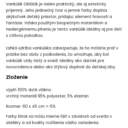
Vankúšik Obláčik je nielen praktický, ale aj esteticky
príjemný. Jeho jedinečný tvar a jemné farby doplnia
akýkoľvek detský priestor, pridajúc element hravosti a
fantázie. Vďaka použitým bezpečným materiálom a
nealergénnemu plneniu je tento vankúšik ideálny aj pre deti
s citlivou pokožkou.
Ľahká údržba vankúšika zabezpečuje, že ho môžete prať v
práčke bez obáv z poškodenia, čo umožňuje, aby bol
vankúšik vždy čistý a svieži. Ideálny ako darček pre
novorodenca alebo ako štýlový doplnok do detskej izby.
Zloženie
výplň 100% duté vlákno
vrchný materiál 95% polyester, 5% elastan
Rozmer: 60 x 45 cm +-5%
Farby látok sa môžu mierne líšiť v závislosti od svetla v
ateliéry a od kvality rozlíšenia vášho zariadenia.