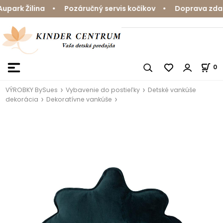
ark Žilina • Pozáručný servis kočíkov • Doprava zdarm
0
VÝROBKY BySues
Vybavenie do postieľky
Detské vankúše
dekorácia
Dekoratívne vankúše