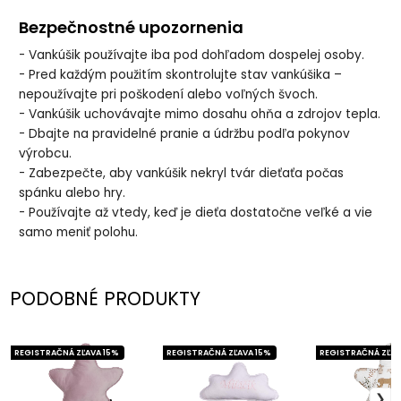
Bezpečnostné upozornenia
- Vankúšik používajte iba pod dohľadom dospelej osoby.
- Pred každým použitím skontrolujte stav vankúšika –
nepoužívajte pri poškodení alebo voľných švoch.
- Vankúšik uchovávajte mimo dosahu ohňa a zdrojov tepla.
- Dbajte na pravidelné pranie a údržbu podľa pokynov
výrobcu.
- Zabezpečte, aby vankúšik nekryl tvár dieťaťa počas
spánku alebo hry.
- Používajte až vtedy, keď je dieťa dostatočne veľké a vie
samo meniť polohu.
PODOBNÉ PRODUKTY
REGISTRAČNÁ ZĽAVA 15%
REGISTRAČNÁ ZĽAVA 15%
REGISTRAČNÁ ZĽAV