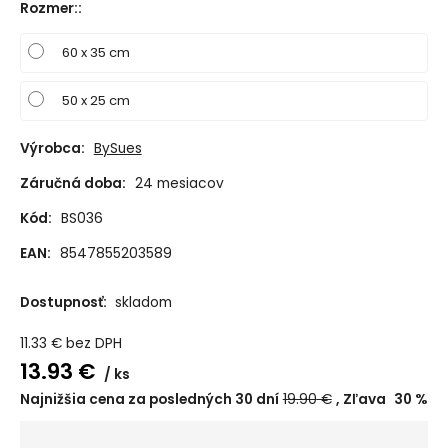
Rozmer:
:
60 x 35 cm
50 x 25 cm
Výrobca:
BySues
Záručná doba:
24 mesiacov
Kód:
BS036
EAN:
8547855203589
Dostupnosť:
skladom
11.33
€
bez DPH
13.93
€
ks
Najnižšia cena za posledných 30 dní
19.90
€
Zľava
30
%