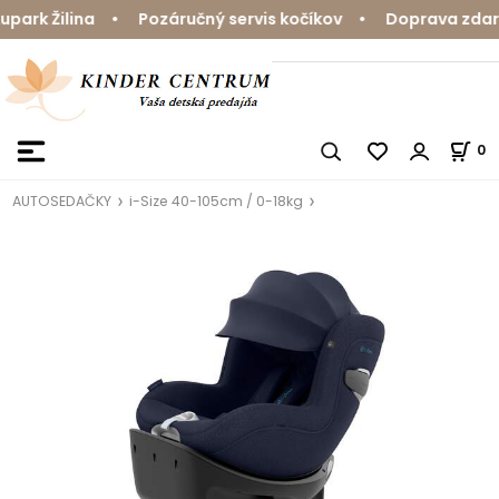
rk Žilina • Pozáručný servis kočíkov • Doprava zdarma 
0
AUTOSEDAČKY
i-Size 40-105cm / 0-18kg