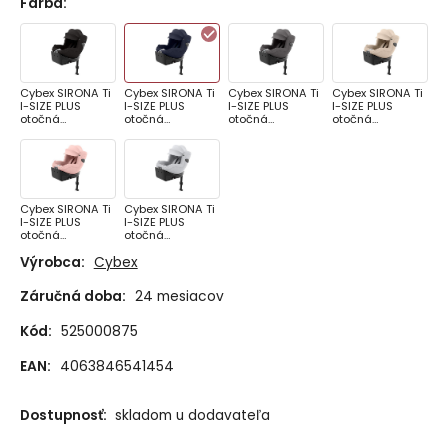
Farba
:
Cybex SIRONA Ti
Cybex SIRONA Ti
Cybex SIRONA Ti
Cybex SIRONA Ti
I-SIZE PLUS
I-SIZE PLUS
I-SIZE PLUS
I-SIZE PLUS
otočná
otočná
otočná
otočná
autosedačka
autosedačka
autosedačka
autosedačka
Sepia Black
Nautical Blue
Mirage Grey
Cozy Beige
Cybex SIRONA Ti
Cybex SIRONA Ti
I-SIZE PLUS
I-SIZE PLUS
otočná
otočná
autosedačka
autosedačka
Výrobca:
Cybex
Peach Pink
Platinum White
Záručná doba:
24 mesiacov
Kód:
525000875
EAN:
4063846541454
Dostupnosť:
skladom u dodavateľa