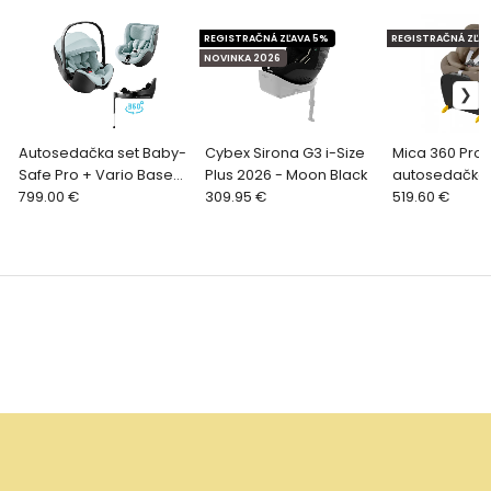
REGISTRAČNÁ ZĽAVA 5%
REGISTRAČNÁ ZĽAV
NOVINKA 2026
Autosedačka set Baby-
Cybex Sirona G3 i-Size
Mica 360 Pro i
Safe Pro + Vario Base
Plus 2026 - Moon Black
autosedačka 
5Z + autosedačka
799.00 €
309.95 €
Truffle
519.60 €
Dualfix 5z Style, Harbor
Blue