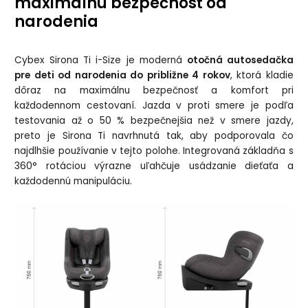
maximálnu bezpečnosť od
narodenia
Cybex Sirona Ti i-Size je moderná
otočná autosedačka
pre deti od narodenia do približne 4 rokov
, ktorá kladie
dôraz na maximálnu bezpečnosť a komfort pri
každodennom cestovaní. Jazda v proti smere je podľa
testovania až o 50 % bezpečnejšia než v smere jazdy,
preto je Sirona Ti navrhnutá tak, aby podporovala čo
najdlhšie používanie v tejto polohe. Integrovaná základňa s
360° rotáciou výrazne uľahčuje usádzanie dieťaťa a
každodennú manipuláciu.