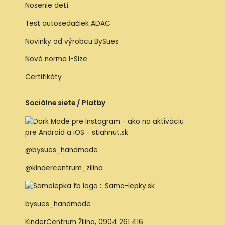
Nosenie detí
Test autosedačiek ADAC
Novinky od výrobcu BySues
Nová norma I-Size
Certifikáty
Sociálne siete / Platby
@bysues_handmade
@kindercentrum_zilina
bysues_handmade
KinderCentrum Žilina
,
0904 261 416