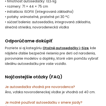
• hmotnosť autosedačky: 13,5 kg
• rozmery: 71 × 44 × 75 cm
• inštalácia: ISOFIX (integrovaná základňa)
• poťahy: snímateľné, prateľné pri 30 °C
• súčasť balenia: autosedačka, integrovaná základňa,
slnečná strieška, novorodenecká vložka
Odporúčame dokúpiť
Pozriete si aj kategóriu
Otočné autosedačky i-Size
, kde
nájdete ďalšie bezpečné riešenia pre deti od narodenia,
porovnanie modelov a doplnky, ktoré vám pomôžu vybrať
ideálnu autosedačku pre vaše vozidlo.
Najčastejšie otázky (FAQ)
Je autosedačka vhodná pre novorodenca?
Áno, vďaka novorodeneckej vložke je vhodná od 40 cm.
Je možné používať autosedačku v smere jazdy?