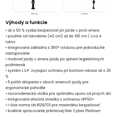
Výhody a funkcie
• až o 50 % vyššia bezpečnosť pri jazde v proti smere
• použitie od narodenia (40 cm) až do 105 cm / cca 4
rokov
• integrovaná základňa s 360° rotáciou pre jednoduché
nastupovanie
• možnosť jazdy v smere jazdy po splnení legislatívnych
podmienok
• systém L.S.P. zvyšujúci ochranu pri bočnom náraze až o 25
%
• 5 polôh sklopenia v oboch smeroch jazdy pre
ergonomické pohodlie
• novorodenecká vložka pre optimálnu oporu od prvých dní
• integrovaná slnečná strieška s ochranou UPF50+
• i-Size norma UN R129/03 pre maximálnu bezpečnosť
• kvalitné spracovanie prémiovej línie Cybex Platinum