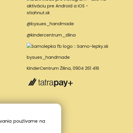
@bysues_handmade
@kindercentrum_zilina
bysues_handmade
KinderCentrum Žilina
,
0904 261 416
dovania používame na