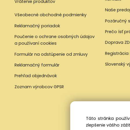
Vrátenie produktov
Naše preda
Všeobecné obchodné podmienky
Pozáručný s
Reklamačný poriadok
Prečo ísť p
Poučenie o ochrane osobných údajov
Doprava ZD
a používaní cookies
Registrácia
Formulár na odstúpenie od zmluvy
Slovenský 
Reklamačný formulár
Prehľad objednávok
Zoznam výrobcov GPSR
Táto stránka použív
zlepšenie vášho zážit