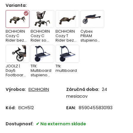
Varianta
:
EICHHORN
EICHHORN
EICHHORN
Cybex
Cozy C
Cozy C
Cozy T
PRIAM
Rider bez
Rider so
Rider bez
stupienok
sedadla
sedadlom
sedadla
za kočík
a
volantom
JOOLZ |
TFK
Tfk
Day5
Multiboard
multiboard
Footboard
stupienok
l
na kočík
Súrodene
cké
Výrobca:
EICHHORN
Záručná doba:
24
stúpadlo
mesiacov
vrátane
sedátka
Kód:
EICH512
EAN:
8590455830193
Dostupnosť:
Na externom sklade