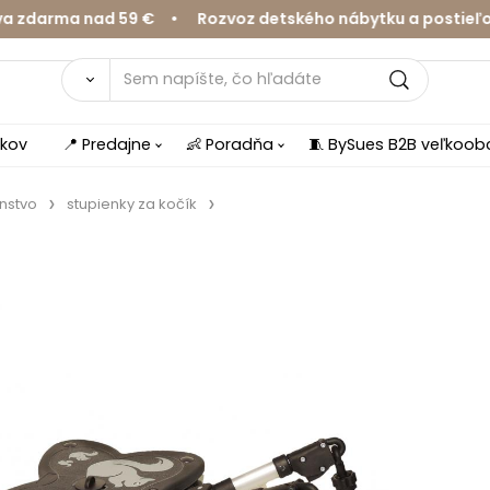
arma nad 59 € • Rozvoz detského nábytku a postieľok v 
íkov
📍 Predajne
👶 Poradňa
🧵 BySues B2B veľkoo
enstvo
stupienky za kočík