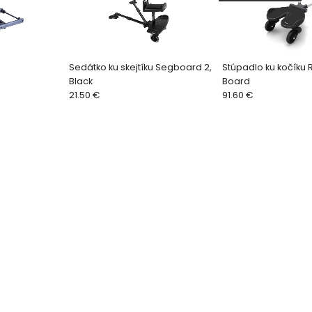
Sedátko ku skejtíku Segboard 2,
Stúpadlo ku kočíku 
Black
Board
21.50 €
91.60 €