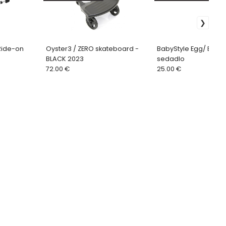
Ride-on
Oyster3 / ZERO skateboard -
BabyStyle Egg/ Egg2
BLACK 2023
sedadlo
72.00 €
25.00 €