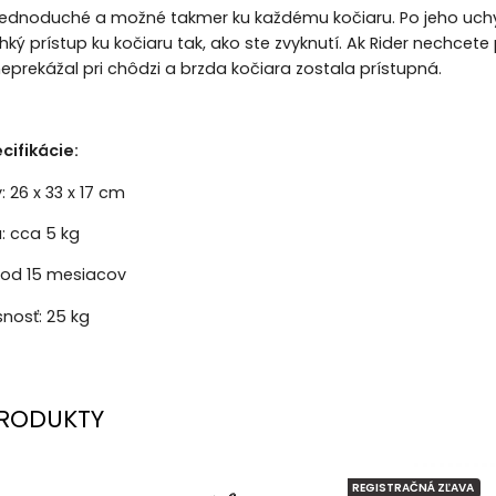
 jednoduché a možné takmer ku každému kočiaru. Po jeho uchyt
ý prístup ku kočiaru tak, ako ste zvyknutí. Ak Rider nechce
eprekážal pri chôdzi a brzda kočiara zostala prístupná.
cifikácie:
 26 x 33 x 17 cm
: cca 5 kg
od 15 mesiacov
nosť: 25 kg
RODUKTY
REGISTRAČNÁ ZĽAVA