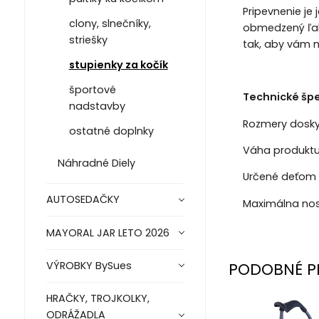
Pripevnenie je
clony, slnečníky,
obmedzený ľahk
striešky
tak, aby vám n
stupienky za kočík
športové
Technické špe
nadstavby
Rozmery dosky:
ostatné doplnky
Váha produktu
Náhradné Diely
Určené deťom 
AUTOSEDAČKY
Maximálna nos
MAYORAL JAR LETO 2026
VÝROBKY BySues
PODOBNÉ P
HRAČKY, TROJKOLKY,
ODRÁŽADLA