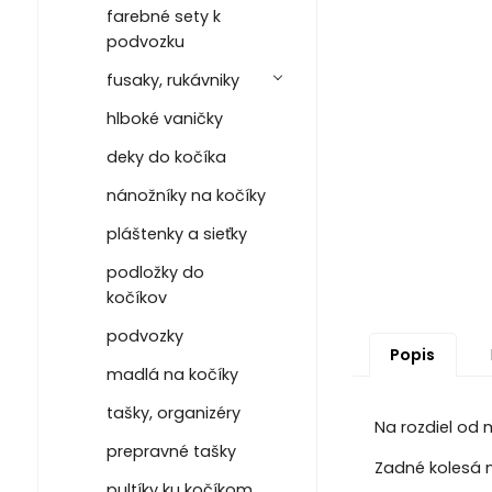
farebné sety k
podvozku
fusaky, rukávniky
hlboké vaničky
deky do kočíka
nánožníky na kočíky
pláštenky a sieťky
podložky do
kočíkov
podvozky
Popis
madlá na kočíky
tašky, organizéry
Na rozdiel od
prepravné tašky
Zadné kolesá n
pultíky ku kočíkom