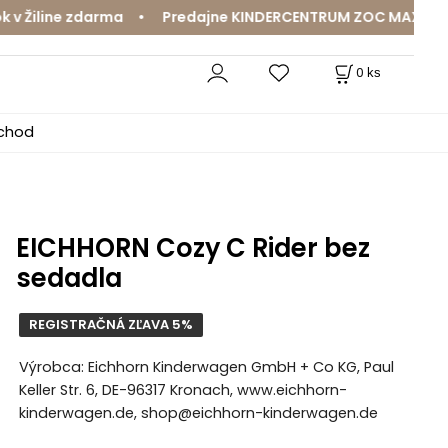
Žiline zdarma • Predajne KINDERCENTRUM ZOC MAX a MamaJ
0
ks
bchod
EICHHORN Cozy C Rider bez
sedadla
REGISTRAČNÁ ZĽAVA 5%
Výrobca: Eichhorn Kinderwagen GmbH + Co KG, Paul
Keller Str. 6, DE-96317 Kronach, www.eichhorn-
kinderwagen.de, shop@eichhorn-kinderwagen.de