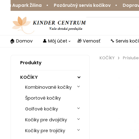
 Aupark Žilina • Pozáručný servis kočíkov • Doprava zd
🏠 Domov
👤 Môj účet
🎁 Vernosť
🔧 Servis koč
KOČÍKY
Prísluš
Produkty
KOČÍKY
Kombinované kočíky
Športové kočíky
Golfové kočíky
Kočiky pre dvojičky
Kočíky pre trojičky