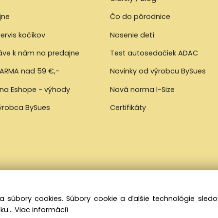
jne
Čo do pôrodnice
ervis kočíkov
Nosenie detí
ráve k nám na predajne
Test autosedačiek ADAC
ARMA nad 59 €,-
Novinky od výrobcu BySues
 na Eshope - výhody
Nová norma I-Size
výrobca BySues
Certifikáty
a súbory cookies. Súbory cookie a ďalšie technológie sle
ku...
Viac informácií