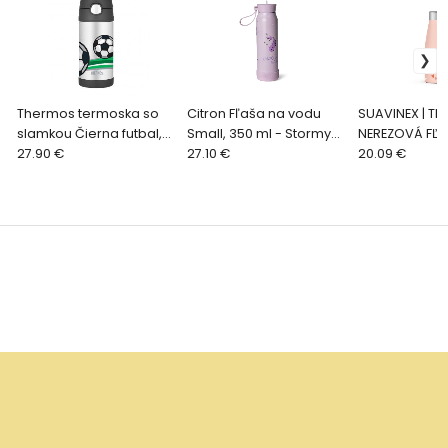
Thermos termoska so
Citron Fľaša na vodu
SUAVINEX | T
slamkou Čierna futbal,
Small, 350 ml - Stormy
NEREZOVÁ FĽA
355ml
27.90 €
Unicorn
27.10 €
FOREST RUŽO
20.09 €