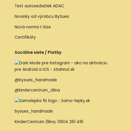
Test autosedačiek ADAC
Novinky od výrobcu BySues
Nová norma I-Size
Certifikáty
Sociálne siete / Platby
@bysues_handmade
@kindercentrum_zilina
bysues_handmade
KinderCentrum Žilina
,
0904 261 416