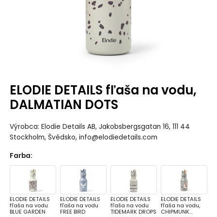
ELODIE DETAILS fľaša na vodu,
DALMATIAN DOTS
Výrobca: Elodie Details AB, Jakobsbergsgatan 16, 111 44
Stockholm, Švédsko, info@elodiedetails.com
Farba
:
ELODIE DETAILS
ELODIE DETAILS
ELODIE DETAILS
ELODIE DETAILS
fľaša na vodu
fľaša na vodu
fľaša na vodu
fľaša na vodu,
BLUE GARDEN
FREE BIRD
TIDEMARK DROPS
CHIPMUNK