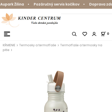
park Žilina • Pozáručný servis kočíkov • Doprava zdarm
0
KŔMENIE
Termosky a termofľaše
Termofľaše a termosky na
pitie