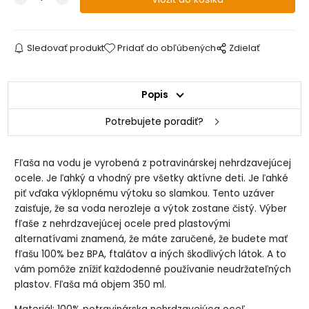
Sledovať produkt
Pridať do obľúbených
Zdielať
Popis
Potrebujete poradiť?
Fľaša na vodu je vyrobená z potravinárskej nehrdzavejúcej
ocele. Je ľahký a vhodný pre všetky aktívne deti. Je ľahké
piť vďaka výklopnému výtoku so slamkou. Tento uzáver
zaisťuje, že sa voda nerozleje a výtok zostane čistý. Výber
fľaše z nehrdzavejúcej ocele pred plastovými
alternatívami znamená, že máte zaručené, že budete mať
fľašu 100% bez BPA, ftalátov a iných škodlivých látok. A to
vám pomôže znížiť každodenné používanie neudržateľných
plastov. Fľaša má objem 350 ml.