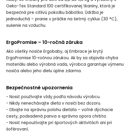
Oeko-Tex Standard 100 certifikovanej tkaniny, ktorá je
bezpečná pre citlivú pokožku bábätka. Údržba je
jednoduchá – pranie v práčke na šetrný cyklus (30 °C),
sušenie na vzduchu.
ErgoPromise – 10-ročná záruka
Ako všetky nosiče Ergobaby, aj Embrace je krytý
ErgoPromise 10-ročnou zárukou. Ak by sa objavila chyba
materiálu alebo výrobná vada, výrobca garantuje výmenu
nosiča alebo jeho dielu úplne zdarma.
Bezpečnostné upozornenia
- Nosič používajte vždy podľa návodu výrobcu.
- Nikdy nenechávajte dieťa v nosiči bez dozoru.
- Dbajte na správnu polohu dieťaťa – voľné dýchacie
cesty, podsadená panva a správna opora chrbta.
- Nosič nepoužívajte pri športových aktivitách ani pri
šoférovaní.