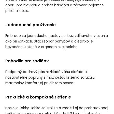
oporu pre hlavičku a chrbát bábätka a zároveň príjemne
prilieha k telu.
Jednoduché používanie
Embrace sa jednoducho nastavuje, bez zdĺhavého viazania
ako pri šatkách. Stačí zopár pohybov a dieťatko je
bezpečne uložené v ergonomickej polohe.
Pohodlie pre rodičov
Podporný bedrový pás rozkladá váhu dieťaťa a
nastaviteľné popruhy s možnosťou kríženia zaručujú
maximálny komfort aj pri dlhšom nosení.
Praktické a kompaktné riešenie
Nosič je ľahký, ľahko sa zroluje a zmestí aj do prebaľovacej
tašky. Je vhodný pre deti od 3,2 do 11,3 kg a vyrobený z