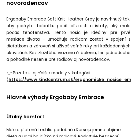
novorodencov
Ergobaby Embrace Soft Knit Heather Grey je navrhnutý tak,
aby poskytol bábätku pocit blízkosti a istoty, aký malo
počas tehotenstva. Tento nosič je ideálny pre prvé
mesiace života – umožňuje rodičom zostať v spojení s
dieťatkom a zároveň si užívať voľné ruky pri každodenných
aktivitách. Bez zložitého viazania či balenia, len jednoduché
a pohodlné riešenie pre rodičov aj novorodencov.
👉 Pozrite si aj ďalšie modely v kategórii
(
https://www.kindcentrum.sk/ergonomické_nosice_embr
Hlavné výhody Ergobaby Embrace
Útulný komfort
Mäkká pletená textília podobná džerseju jemne objíme
dieťa a udrží ho blízko pri rodičovi. Poskytuje bezpečnú