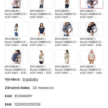
ERGOBABY |
ERGOBABY |
ERGOBABY |
ERGOBABY |
Nosič EMBRACE -
Nosič EMBRACE -
Nosič EMBRACE -
Nosič EMBRACE -
SOFT KNIT -
SOFT KNIT -
SOFT KNIT -
SOFT KNIT -
BLUSH PINK
CREAM
Canyon Clay
HEATHER GREY
ERGOBABY |
ERGOBABY |
ERGOBABY |
ERGOBABY |
Nosič EMBRACE -
Nosič EMBRACE -
Nosič EMBRACE -
Nosič EMBRACE -
SOFT KNIT - JADE
SOFT KNIT -
SOFT KNIT -
SOFT KNIT - PURE
Midnight Blue
OXFORD BLUE
BLACK
ERGOBABY |
ERGOBABY |
ERGOBABY |
ERGOBABY |
Nosič EMBRACE -
Nosič EMBRACE -
Nosič EMBRACE -
Nosič EMBRACE -
SOFT KNIT - SOFT
SOFT KNIT - SOFT
SOFT KNIT -
SOFT KNIT - Soft
NAVY
OLIVE
Sage Meadows
Grey
Výrobca:
Ergobaby
Záručná doba:
24 mesiacov
Kód:
BCEMAGRY
EAN:
1220000200029