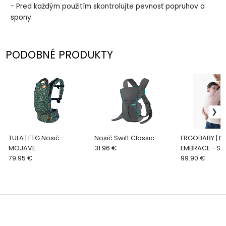
- Pred každým použitím skontrolujte pevnosť popruhov a
spony.
PODOBNÉ PRODUKTY
TULA | FTG Nosič -
Nosič Swift Classic
ERGOBABY | N
MOJAVE
31.96 €
EMBRACE - SOF
79.95 €
BLUSH PINK
99.90 €