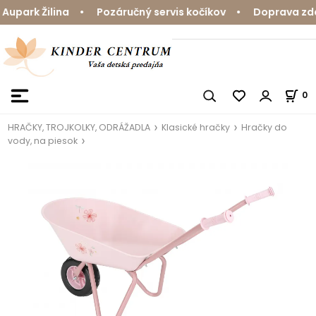
upark Žilina • Pozáručný servis kočíkov • Doprava zdar
0
HRAČKY, TROJKOLKY, ODRÁŽADLA
Klasické hračky
Hračky do
vody, na piesok