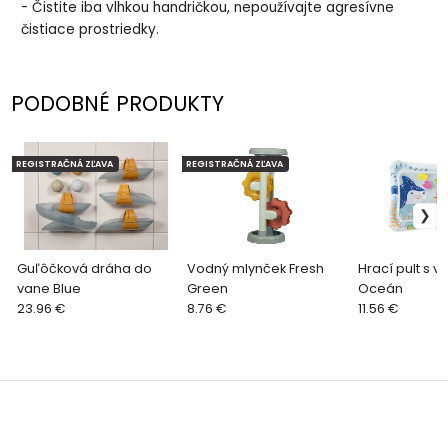
- Čistite iba vlhkou handričkou, nepoužívajte agresívne
čistiace prostriedky.
PODOBNÉ PRODUKTY
REGISTRAČNÁ ZĽAVA
REGISTRAČNÁ ZĽAVA
Guľôčková dráha do
Vodný mlynček Fresh
Hrací pult s 
vane Blue
Green
Oceán
23.96 €
8.76 €
11.56 €