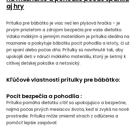
aj hry
Prítulka pre bábätko je viac než len plyšová hračka – je
prvým priateľom a zdrojom bezpečia pre vaše dieťatko.
Vďaka mäkkým a jemným materiálom je prítulka ideálna na
maznanie a poskytuje bábätku pocit pohodlia a istoty, či už
pri spaní alebo počas dňa. Prítulky sú navrhnuté tak, aby
upokojili deti v náručí mäkkého materiálu, ktorý je šetrný k
citlivej detskej pokožke a netoxický.
Kľúčové vlastnosti prítulky pre bábätko:
Pocit bezpečia a pohodlia :
Prítulka pomáha dieťatku cítiť sa upokojujúco a bezpečne,
najmä počas prvých mesiacov života, keď si zvyká na nové
prostredie. Prítulka môže zmierniť strach z odlúčenia a
pomôcť lepšie zaspávať.