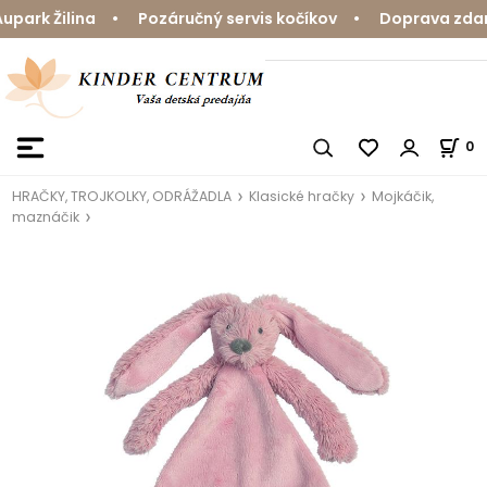
ark Žilina • Pozáručný servis kočíkov • Doprava zdarma
0
HRAČKY, TROJKOLKY, ODRÁŽADLA
Klasické hračky
Mojkáčik,
maznáčik