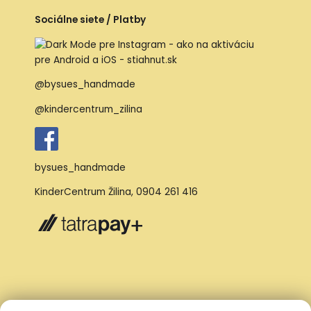
Sociálne siete / Platby
@bysues_handmade
@kindercentrum_zilina
bysues_handmade
KinderCentrum Žilina
,
0904 261 416