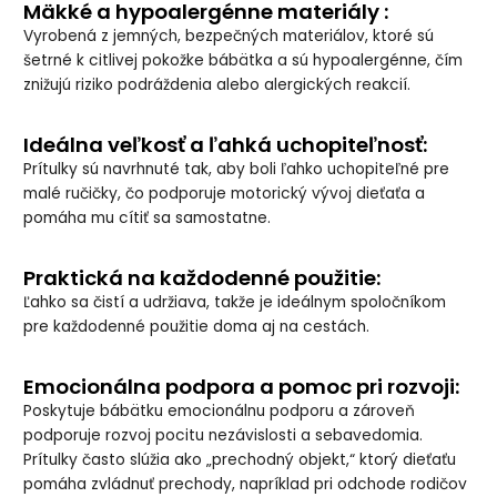
Mäkké a hypoalergénne materiály :
Vyrobená z jemných, bezpečných materiálov, ktoré sú
šetrné k citlivej pokožke bábätka a sú hypoalergénne, čím
znižujú riziko podráždenia alebo alergických reakcií.
Ideálna veľkosť a ľahká uchopiteľnosť:
Prítulky sú navrhnuté tak, aby boli ľahko uchopiteľné pre
malé ručičky, čo podporuje motorický vývoj dieťaťa a
pomáha mu cítiť sa samostatne.
Praktická na každodenné použitie:
Ľahko sa čistí a udržiava, takže je ideálnym spoločníkom
pre každodenné použitie doma aj na cestách.
Emocionálna podpora a pomoc pri rozvoji:
Poskytuje bábätku emocionálnu podporu a zároveň
podporuje rozvoj pocitu nezávislosti a sebavedomia.
Prítulky často slúžia ako „prechodný objekt,“ ktorý dieťaťu
pomáha zvládnuť prechody, napríklad pri odchode rodičov