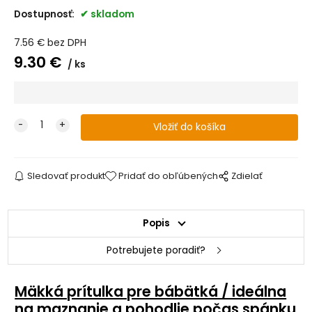
Dostupnosť:
skladom
7.56
€
bez DPH
9.30
€
ks
Sledovať produkt
Pridať do obľúbených
Zdielať
Popis
Potrebujete poradiť?
Mäkká prítulka pre bábätká / ideálna
na maznanie a pohodlie počas spánku