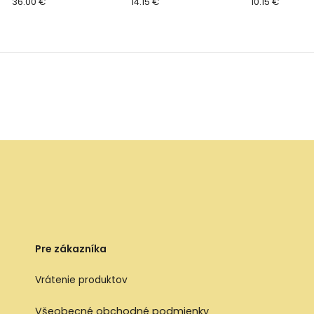
36.00 €
24 cm
14.15 €
recyklovaný -
10.15 €
marhuľová ve
cm
Pre zákazníka
Vrátenie produktov
Všeobecné obchodné podmienky