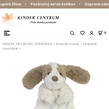
ark Žilina • Pozáručný servis kočíkov • Doprava zdarma
0
HRAČKY, TROJKOLKY, ODRÁŽADLA
Klasické hračky
Mojkáčik,
maznáčik