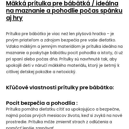
Mäkká prítulka pre bábätká / ideálna
na maznanie a pohodlie počas spánku
aj hry
Prítulka pre bábätko je viac než len plyšová hračka – je
prvým priateľom a zdrojom bezpečia pre vaše dieťatko.
Vďaka mäkkým a jemným materiálom je prítulka ideálna na
maznanie a poskytuje bábätku pocit pohodlia a istoty, či už
pri spaní alebo počas dňa. Prítulky sú navrhnuté tak, aby
upokojili deti v náručí mäkkého materiálu, ktorý je šetrný k
citlivej detskej pokožke a netoxický.
Kľúčové vlastnosti prítulky pre bábätko:
Pocit bezpečia a pohodlia :
Prítulka pomáha dieťatku cítiť sa upokojujúco a bezpečne,
najmä počas prvých mesiacov života, keď si zvyká na nové
prostredie. Prítulka môže zmierniť strach z odlúčenia a
pomôcť lepšie zaspávať.