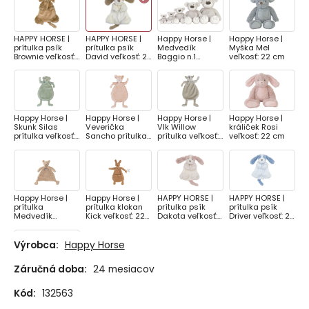
HAPPY HORSE |
HAPPY HORSE |
Happy Horse |
Happy Horse |
prítulka psík
prítulka psík
Medvedík
Myška Mel
Brownie veľkosť:
David veľkosť: 22
Baggio n.1
veľkosť: 22 cm
22 cm
cm
veľkosť: 22 cm
Happy Horse |
Happy Horse |
Happy Horse |
Happy Horse |
Skunk Silas
Veverička
Vlk Willow
králiček Rosi
prítulka veľkosť:
Sancho prítulka
prítulka veľkosť:
veľkosť: 22 cm
22 cm
veľkosť: 22 cm
22 cm
Happy Horse |
Happy Horse |
HAPPY HORSE |
HAPPY HORSE |
prítulka
prítulka klokan
prítulka psík
prítulka psík
Medvedík
Kick veľkosť: 22
Dakota veľkosť:
Driver veľkosť: 22
Mindful veľkosť:
cm
22 cm
cm
22 cm
Výrobca:
Happy Horse
Záručná doba:
24 mesiacov
Happy Horse |
Sliepočka Carice
Kód:
132563
no.1 veľkosť: 22
cm