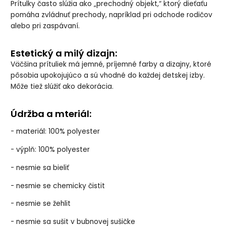
Prítulky často slúžia ako „prechodný objekt,“ ktorý dieťaťu
pomáha zvládnuť prechody, napríklad pri odchode rodičov
alebo pri zaspávaní.
Estetický a milý dizajn:
Väčšina prítuliek má jemné, príjemné farby a dizajny, ktoré
pôsobia upokojujúco a sú vhodné do každej detskej izby.
Môže tiež slúžiť ako dekorácia.
Údržba a mteriál:
- materiál: 100% polyester
- výplň: 100% polyester
- nesmie sa bieliť
- nesmie se chemicky čistit
- nesmie se žehlit
- nesmie sa sušit v bubnovej sušičke