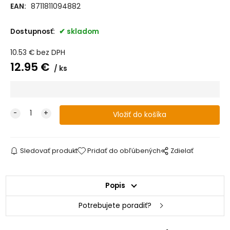
EAN:
8711811094882
Dostupnosť:
skladom
10.53
€
bez DPH
12.95
€
ks
Sledovať produkt
Pridať do obľúbených
Zdielať
Popis
Potrebujete poradiť?