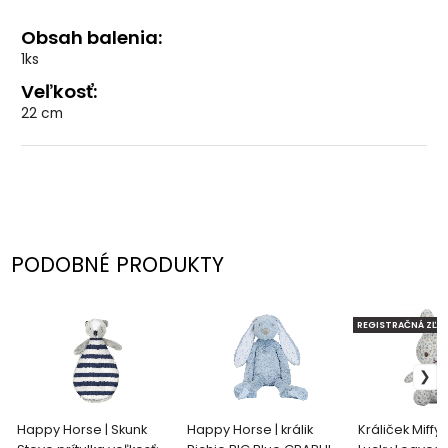
Obsah balenia:
1ks
Veľkosť:
22 cm
PODOBNÉ PRODUKTY
REGISTRAČNÁ ZĽAV
Happy Horse | Skunk
Happy Horse | králik
Králiček Miffy 