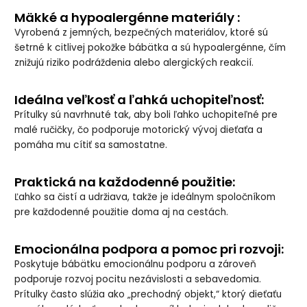
Mäkké a hypoalergénne materiály :
Vyrobená z jemných, bezpečných materiálov, ktoré sú
šetrné k citlivej pokožke bábätka a sú hypoalergénne, čím
znižujú riziko podráždenia alebo alergických reakcií.
Ideálna veľkosť a ľahká uchopiteľnosť:
Prítulky sú navrhnuté tak, aby boli ľahko uchopiteľné pre
malé ručičky, čo podporuje motorický vývoj dieťaťa a
pomáha mu cítiť sa samostatne.
Praktická na každodenné použitie:
Ľahko sa čistí a udržiava, takže je ideálnym spoločníkom
pre každodenné použitie doma aj na cestách.
Emocionálna podpora a pomoc pri rozvoji:
Poskytuje bábätku emocionálnu podporu a zároveň
podporuje rozvoj pocitu nezávislosti a sebavedomia.
Prítulky často slúžia ako „prechodný objekt,“ ktorý dieťaťu