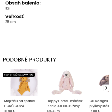
Obsah balenia:
1ks
Veľkosť:
25 cm
PODOBNÉ PRODUKTY
REGISTRAČNÁ ZĽAVA 15%
Mojkáčik na spanie -
Happy Horse | králiček
OB Designs M
HORČICOVÁ
Richie XXL BIG ružový
plyšový králič
18.90 €
veľkosť: 100 cm
104.40 €
Taupe
17.00 €