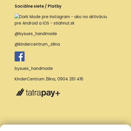
Sociálne siete / Platby
@bysues_handmade
@kindercentrum_zilina
bysues_handmade
KinderCentrum Žilina
,
0904 261 416