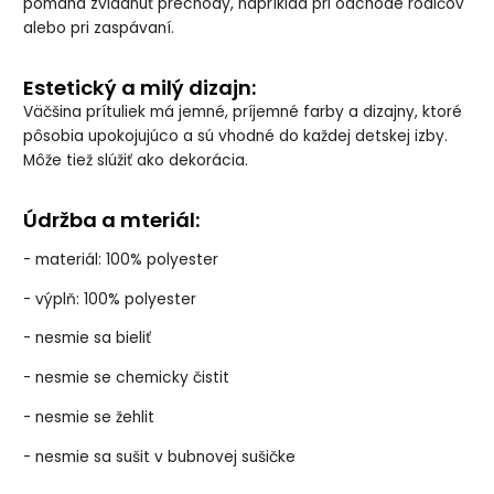
pomáha zvládnuť prechody, napríklad pri odchode rodičov
alebo pri zaspávaní.
Estetický a milý dizajn:
Väčšina prítuliek má jemné, príjemné farby a dizajny, ktoré
pôsobia upokojujúco a sú vhodné do každej detskej izby.
Môže tiež slúžiť ako dekorácia.
Údržba a mteriál:
- materiál: 100% polyester
- výplň: 100% polyester
- nesmie sa bieliť
- nesmie se chemicky čistit
- nesmie se žehlit
- nesmie sa sušit v bubnovej sušičke