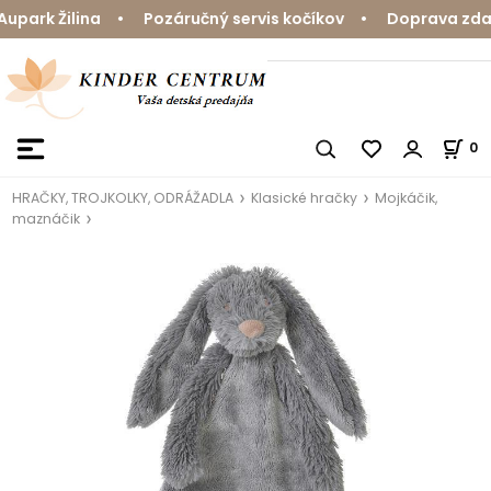
park Žilina • Pozáručný servis kočíkov • Doprava zdarm
0
HRAČKY, TROJKOLKY, ODRÁŽADLA
Klasické hračky
Mojkáčik,
maznáčik