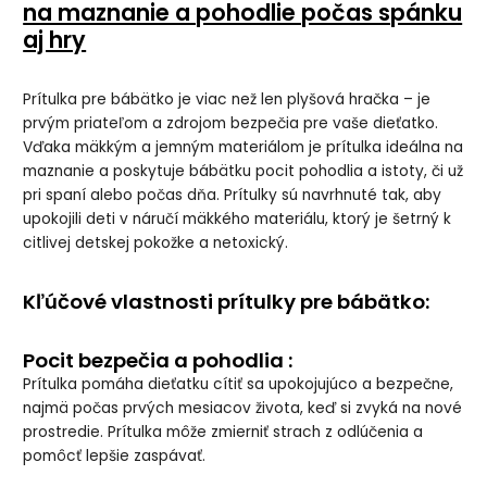
na maznanie a pohodlie počas spánku
aj hry
Prítulka pre bábätko je viac než len plyšová hračka – je
prvým priateľom a zdrojom bezpečia pre vaše dieťatko.
Vďaka mäkkým a jemným materiálom je prítulka ideálna na
maznanie a poskytuje bábätku pocit pohodlia a istoty, či už
pri spaní alebo počas dňa. Prítulky sú navrhnuté tak, aby
upokojili deti v náručí mäkkého materiálu, ktorý je šetrný k
citlivej detskej pokožke a netoxický.
Kľúčové vlastnosti prítulky pre bábätko:
Pocit bezpečia a pohodlia :
Prítulka pomáha dieťatku cítiť sa upokojujúco a bezpečne,
najmä počas prvých mesiacov života, keď si zvyká na nové
prostredie. Prítulka môže zmierniť strach z odlúčenia a
pomôcť lepšie zaspávať.