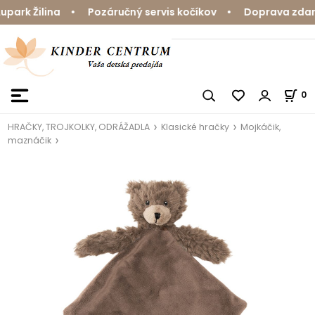
rk Žilina • Pozáručný servis kočíkov • Doprava zdarma 
0
HRAČKY, TROJKOLKY, ODRÁŽADLA
Klasické hračky
Mojkáčik,
maznáčik