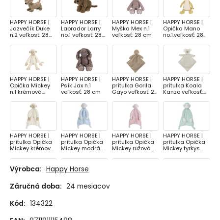
HAPPY HORSE |
HAPPY HORSE |
HAPPY HORSE |
HAPPY HORSE |
Jazvečík Duke
Labrador Larry
Myška Mex n.1
Opička Mano
n.2 veľkosť: 28
no.1 veľkosť: 28
veľkosť: 28 cm
no.1.veľkosť: 28
cm
cm
cm
HAPPY HORSE |
HAPPY HORSE |
HAPPY HORSE |
HAPPY HORSE |
Opička Mickey
Psík Jax n.1
prítulka Gorila
prítulka Koala
n.1 krémová
veľkosť: 28 cm
Gayo veľkosť: 28
Kanzo veľkosť:
veľkosť: 28 cm
cm
28 cm
HAPPY HORSE |
HAPPY HORSE |
HAPPY HORSE |
HAPPY HORSE |
prítulka Opička
prítulka Opička
prítulka Opička
prítulka Opička
Mickey krémová
Mickey modrá
Mickey ružová
Mickey tyrkys
veľkosť: 28 cm
veľkosť: 28 cm
veľkosť: 28 cm
veľkosť: 28 cm
Výrobca:
Happy Horse
Záručná doba:
24 mesiacov
Happy Horse |
Happy Horse |
Happy Horse |
Happy Horse |
Koník Bright
Králiček Richie
Králiček Richie
Králiček Richie
Kód:
134322
veľkosť: 28 cm
NATURAL béžový
Tiny recyklovaný
Tiny recyklovaný
Tiny veľkosť: 28
- fialový veľkosť:
- marhuľový
cm
28 cm
veľkosť: 28 cm