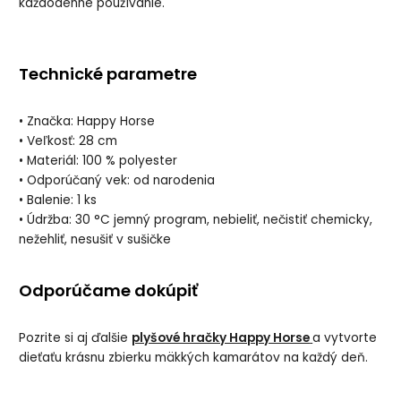
každodenné používanie.
Technické parametre
• Značka: Happy Horse
• Veľkosť: 28 cm
• Materiál: 100 % polyester
• Odporúčaný vek: od narodenia
• Balenie: 1 ks
• Údržba: 30 °C jemný program, nebieliť, nečistiť chemicky,
nežehliť, nesušiť v sušičke
Odporúčame dokúpiť
Pozrite si aj ďalšie
plyšové hračky Happy Horse
a vytvorte
dieťaťu krásnu zbierku mäkkých kamarátov na každý deň.