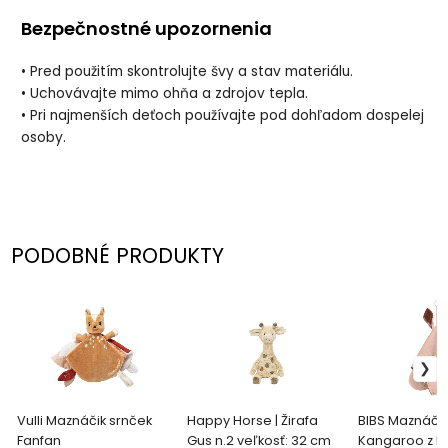
Bezpečnostné upozornenia
• Pred použitím skontrolujte švy a stav materiálu.
• Uchovávajte mimo ohňa a zdrojov tepla.
• Pri najmenších deťoch používajte pod dohľadom dospelej
osoby.
PODOBNÉ PRODUKTY
Vulli Maznáčik srnček
Happy Horse | Žirafa
BIBS Maznáčik
Fanfan
Gus n.2 veľkosť: 32 cm
Kangaroo z BI