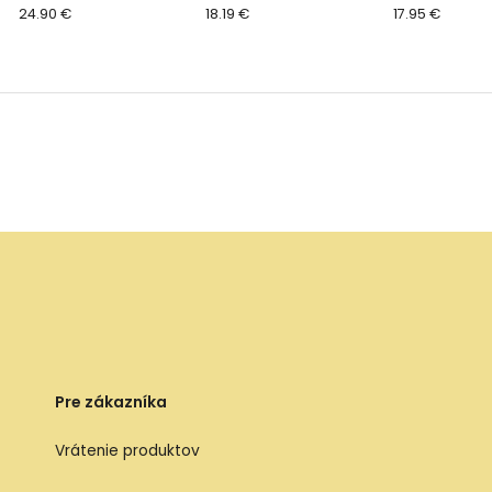
24.90 €
18.19 €
Blush
17.95 €
Pre zákazníka
Vrátenie produktov