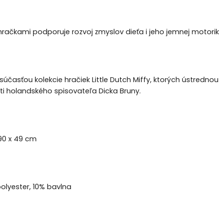
hračkami podporuje rozvoj zmyslov dieťa i jeho jemnej motorik
 súčasťou kolekcie hračiek Little Dutch Miffy, ktorých ústredno
deti holandského spisovateľa Dicka Bruny.
90 x 49 cm
polyester, 10% bavlna