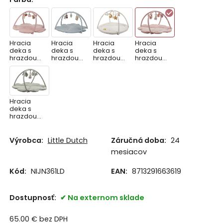
Hracia
Hracia
Hracia
Hracia
deka s
deka s
deka s
deka s
hrazdou
hrazdou
hrazdou
hrazdou
Fairy
Forest
Newborn
králiček
Garden
Friends
Naturals
Miffy Lucky
Blossom
Hracia
deka s
hrazdou
králiček
Miffy Lucky
Leaves
Výrobca:
Little Dutch
Záručná doba:
24
mesiacov
Kód:
NIJN361LD
EAN:
8713291663619
Dostupnosť:
Na externom sklade
65.00
€
bez DPH