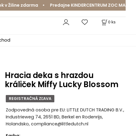
Žiline zdarma • Predajne KINDERCENTRUM ZOC MAX a MamaJ
0
ks
bchod
Hracia deka s hrazdou
králiček Miffy Lucky Blossom
REGISTRAČNÁ ZĽAVA
Zodpovedná osoba pre EU: LITTLE DUTCH TRADING B.V.,
Industrieweg 74, 2651 BD, Berkel en Rodenrijs,
Holandsko, compliance@littledutch.nl
Farba
: