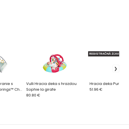
REGISTRAČNÁ ZĽAVA
ranie s
Vulli Hracia deka s hrazdou
Hracia deka Pure Sof
prings™ Chic
Sophie la girafe
51.96 €
80.80 €