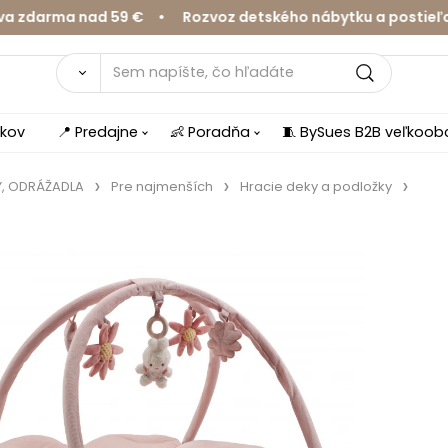
arma nad 59 € • Rozvoz detského nábytku a postieľok v 
íkov
📍 Predajne
👶 Poradňa
🧵 BySues B2B veľkoo
Y, ODRÁŽADLA
Pre najmenších
Hracie deky a podložky