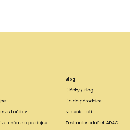
Blog
Články / Blog
jne
Čo do pôrodnice
ervis kočíkov
Nosenie detí
ráve k nám na predajne
Test autosedačiek ADAC