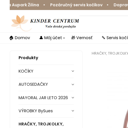
 Aupark Žilina • Pozáručný servis kočíkov • Doprava zd
🏠 Domov
👤 Môj účet
🎁 Vernosť
🔧 Servis koč
HRAČKY, TROJKOLK
Produkty
KOČÍKY
AUTOSEDAČKY
MAYORAL JAR LETO 2026
VÝROBKY BySues
HRAČKY, TROJKOLKY,