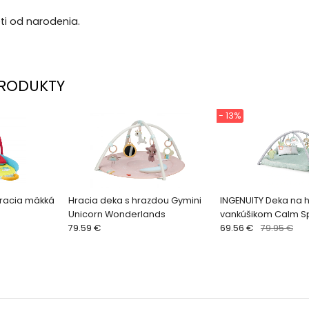
ti od narodenia.
RODUKTY
- 13%
 hracia mäkká
Hracia deka s hrazdou Gymini
INGENUITY Deka na h
Unicorn Wonderlands
vankúšikom Calm S
79.59 €
Boutique™ 0m+
69.56 €
79.95 €