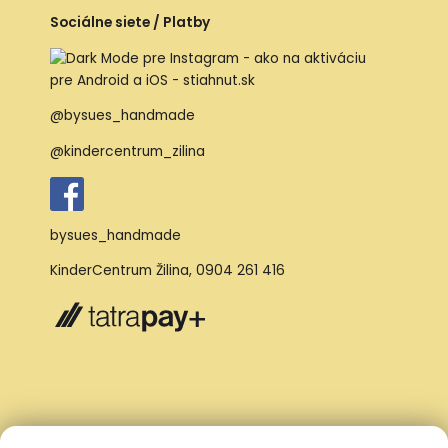
Sociálne siete / Platby
@bysues_handmade
@kindercentrum_zilina
bysues_handmade
KinderCentrum Žilina
,
0904 261 416