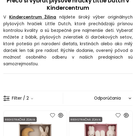
Prečo si vybrať plyšové hračky Little Dutch v
Kindercentrum
V
Kindercentrum Žilina
nájdete široký výber originálnych
plyšových hračiek Little Dutch, ktoré prechádzajú prísnou
kontrolou kvality a sú bezpečné pre najmenšie deti. Vyberať
môžete z bábik, plyšových zvieratiek či darčekových setov,
ktoré potešia pri narodení dieťaťa, krstinách alebo ako milý
darček len tak pre radosť. Rýchle dodanie, overený pôvod a
možnosť osobného odberu v našich predajniach sú
samozrejmosťou.
Filter
/ 2
REGISTRAČNÁ ZĽAVA
REGISTRAČNÁ ZĽAVA