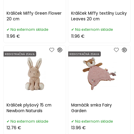
Králiček Miffy Green Flower
Králiček Miffy textilny Lucky
20 cm
Leaves 20 cm
Na externom sklade
Na externom sklade
11.96 €
11.96 €
REGISTRAČNÁ ZĽAVA
REGISTRAČNÁ ZĽAVA
Králiček plyšový 15 cm
Marnáčik srnka Fairy
Newborn Naturals
Garden
Na externom sklade
Na externom sklade
12.76 €
13.96 €