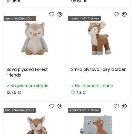
19.96 €
95.60 €
REGISTRAČNÁ ZĽAVA
REGISTRAČNÁ ZĽAVA
Sova plyšová Forest
Srnka plyšová Fairy Garden
Friends
Na externom sklade
Na externom sklade
12.76 €
12.76 €
REGISTRAČNÁ ZĽAVA
REGISTRAČNÁ ZĽAVA