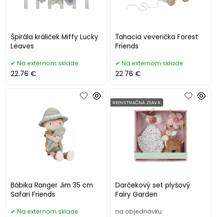
Špirála králiček Miffy Lucky
Ťahacia veverička Forest
Leaves
Friends
Na externom sklade
Na externom sklade
22.76 €
22.76 €
REGISTRAČNÁ ZĽAVA
Bábika Ranger Jim 35 cm
Darčekový set plyšový
Safari Friends
Fairy Garden
Na externom sklade
na objednávku