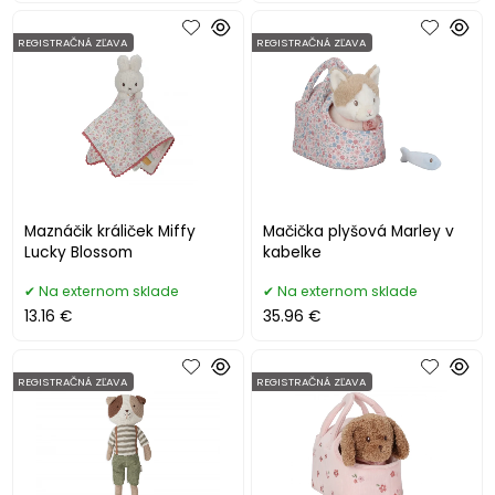
REGISTRAČNÁ ZĽAVA
REGISTRAČNÁ ZĽAVA
Maznáčik králiček Miffy
Mačička plyšová Marley v
Lucky Blossom
kabelke
Na externom sklade
Na externom sklade
13.16 €
35.96 €
REGISTRAČNÁ ZĽAVA
REGISTRAČNÁ ZĽAVA