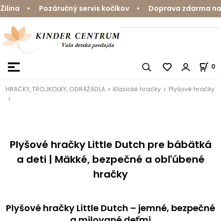
 • Pozáručný servis kočíkov • Doprava zdarma nad 59 € 
0
HRAČKY, TROJKOLKY, ODRÁŽADLA
Klasické hračky
Plyšové hračky
Plyšové hračky Little Dutch pre bábätká
a deti | Mäkké, bezpečné a obľúbené
hračky
Plyšové hračky Little Dutch – jemné, bezpečné
a milované deťmi