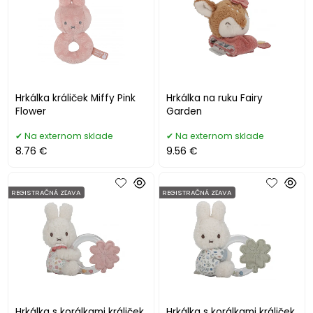
Hrkálka králiček Miffy Pink
Hrkálka na ruku Fairy
Flower
Garden
Na externom sklade
Na externom sklade
8.76 €
9.56 €
REGISTRAČNÁ ZĽAVA
REGISTRAČNÁ ZĽAVA
Hrkálka s korálkami králiček
Hrkálka s korálkami králiček