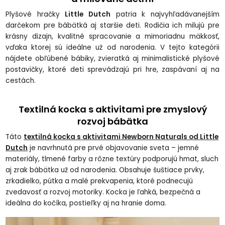
Plyšové hračky
Little Dutch
patria k najvyhľadávanejším
darčekom pre bábätká aj staršie deti. Rodičia ich milujú pre
krásny dizajn, kvalitné spracovanie a mimoriadnu mäkkosť,
vďaka ktorej sú ideálne už od narodenia. V tejto kategórii
nájdete obľúbené bábiky, zvieratká aj minimalistické plyšové
postavičky, ktoré deti sprevádzajú pri hre, zaspávaní aj na
cestách.
Textilná kocka s aktivitami pre zmyslový
rozvoj bábätka
Táto
textilná kocka s aktivitami Newborn Naturals od Little
Dutch
je navrhnutá pre prvé objavovanie sveta – jemné
materiály, tlmené farby a rôzne textúry podporujú hmat, sluch
aj zrak bábätka už od narodenia. Obsahuje šuštiace prvky,
zrkadielko, pútka a malé prekvapenia, ktoré podnecujú
zvedavosť a rozvoj motoriky. Kocka je ľahká, bezpečná a
ideálna do kočíka, postieľky aj na hranie doma.