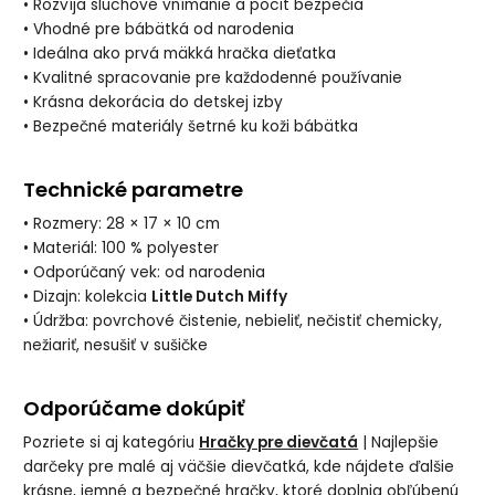
• Rozvíja sluchové vnímanie a pocit bezpečia
• Vhodné pre bábätká od narodenia
• Ideálna ako prvá mäkká hračka dieťatka
• Kvalitné spracovanie pre každodenné používanie
• Krásna dekorácia do detskej izby
• Bezpečné materiály šetrné ku koži bábätka
Technické parametre
• Rozmery: 28 × 17 × 10 cm
• Materiál: 100 % polyester
• Odporúčaný vek: od narodenia
• Dizajn: kolekcia
Little Dutch Miffy
• Údržba: povrchové čistenie, nebieliť, nečistiť chemicky,
nežiariť, nesušiť v sušičke
Odporúčame dokúpiť
Pozriete si aj kategóriu
Hračky pre dievčatá
| Najlepšie
darčeky pre malé aj väčšie dievčatká, kde nájdete ďalšie
krásne, jemné a bezpečné hračky, ktoré doplnia obľúbenú