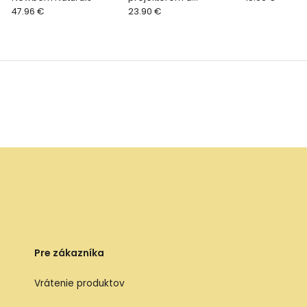
47.96 €
melódiami, Raccoon
23.90 €
Pre zákazníka
Vrátenie produktov