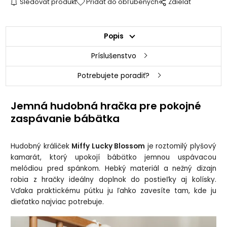
Sledovať produkt
Pridať do obľúbených
Zdielať
Popis
Príslušenstvo
Potrebujete poradiť?
Jemná hudobná hračka pre pokojné
zaspávanie bábätka
Hudobný králiček
Miffy Lucky Blossom
je roztomilý plyšový
kamarát, ktorý upokojí bábätko jemnou uspávacou
melódiou pred spánkom. Hebký materiál a nežný dizajn
robia z hračky ideálny doplnok do postieľky aj kolísky.
Vďaka praktickému pútku ju ľahko zavesíte tam, kde ju
dieťatko najviac potrebuje.