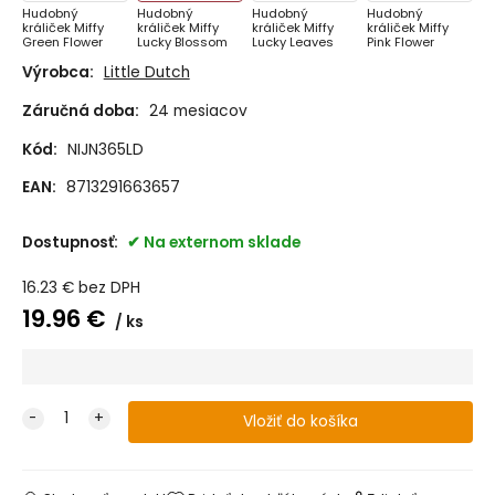
Hudobný
Hudobný
Hudobný
Hudobný
králiček Miffy
králiček Miffy
králiček Miffy
králiček Miffy
Green Flower
Lucky Blossom
Lucky Leaves
Pink Flower
Výrobca:
Little Dutch
Záručná doba:
24 mesiacov
Kód:
NIJN365LD
EAN:
8713291663657
Dostupnosť:
Na externom sklade
16.23
€
bez DPH
19.96
€
ks