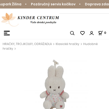
ark Žilina • Pozáručný servis kočíkov • Doprava zdarma
0
HRAČKY, TROJKOLKY, ODRÁŽADLA
Klasické hračky
Hudobné
hračky