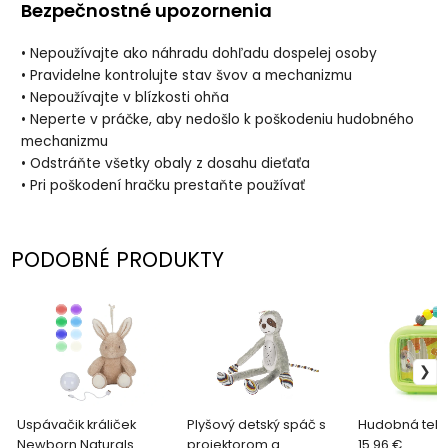
Bezpečnostné upozornenia
• Nepoužívajte ako náhradu dohľadu dospelej osoby
• Pravidelne kontrolujte stav švov a mechanizmu
• Nepoužívajte v blízkosti ohňa
• Neperte v práčke, aby nedošlo k poškodeniu hudobného
mechanizmu
• Odstráňte všetky obaly z dosahu dieťaťa
• Pri poškodení hračku prestaňte používať
PODOBNÉ PRODUKTY
Uspávačik králiček
Plyšový detský spáč s
Hudobná telev
Newborn Naturals
projektorom a
15.96 €