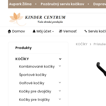
 Aupark Žilina • Pozáručný servis kočíkov • Doprava zd
🏠 Domov
👤 Môj účet
🎁 Vernosť
🔧 Servis koč
KOČÍKY
Prísluš
Produkty
KOČÍKY
Kombinované kočíky
Športové kočíky
Golfové kočíky
Kočiky pre dvojičky
Kočíky pre trojičky