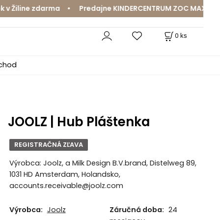
Žiline zdarma • Predajne KINDERCENTRUM ZOC MAX a MamaJ
0
ks
bchod
JOOLZ | Hub Pláštenka
REGISTRAČNÁ ZĽAVA
Výrobca: Joolz, a Milk Design B.V.brand, Distelweg 89,
1031 HD Amsterdam, Holandsko,
accounts.receivable@joolz.com
Výrobca:
Joolz
Záručná doba:
24