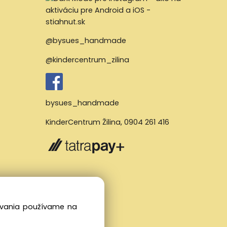
@bysues_handmade
@kindercentrum_zilina
bysues_handmade
KinderCentrum Žilina
,
0904 261 416
dovania používame na