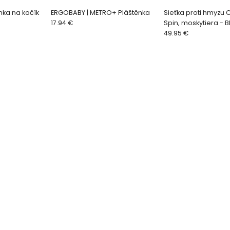
nka na kočík
ERGOBABY | METRO+ Pláštěnka
Sieťka proti hmyzu 
17.94 €
Spin, moskytiera - B
49.95 €