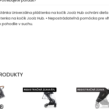
Potrebujete poradiť?
těnka Univerzálna pláštenka na kočík Joolz Hub ochráni dieťa
štenka na kočík Joolz Hub. • Nepostrádateľná pomôcka pre vlh
o pohodlie v suchu.
RODUKTY
REGISTRAČNÁ ZĽAVA 5%
REGISTRAČNÁ ZĽAVA