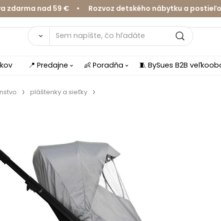
arma nad 59 € • Rozvoz detského nábytku a postieľok v 
íkov
📍 Predajne
👶 Poradňa
🧵 BySues B2B veľkoo
enstvo
pláštenky a sieťky