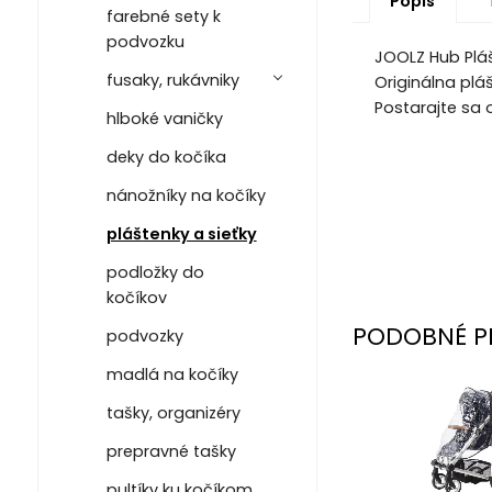
Popis
farebné sety k
podvozku
JOOLZ Hub Pláš
fusaky, rukávniky
Originálna plá
Postarajte sa 
hlboké vaničky
deky do kočíka
nánožníky na kočíky
pláštenky a sieťky
podložky do
kočíkov
PODOBNÉ P
podvozky
madlá na kočíky
tašky, organizéry
prepravné tašky
pultíky ku kočíkom