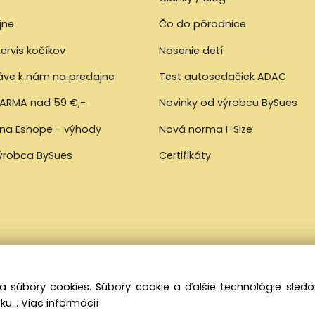
jne
Čo do pôrodnice
ervis kočíkov
Nosenie detí
ráve k nám na predajne
Test autosedačiek ADAC
ARMA nad 59 €,-
Novinky od výrobcu BySues
 na Eshope - výhody
Nová norma I-Size
výrobca BySues
Certifikáty
a súbory cookies. Súbory cookie a ďalšie technológie sle
ku...
Viac informácií