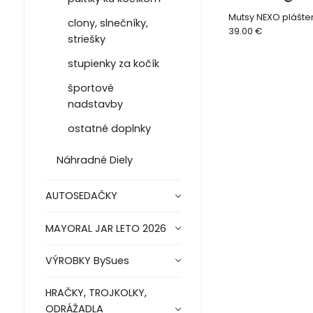
Mutsy NEXO plášte
clony, slnečníky,
39.00 €
striešky
stupienky za kočík
športové
nadstavby
ostatné doplnky
Náhradné Diely
AUTOSEDAČKY
MAYORAL JAR LETO 2026
VÝROBKY BySues
HRAČKY, TROJKOLKY,
ODRÁŽADLA