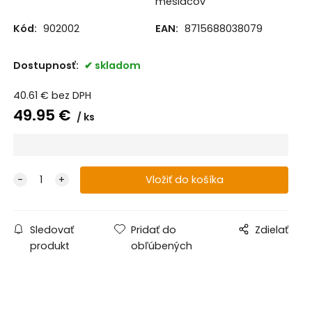
mesiacov
Kód:
902002
EAN:
8715688038079
Dostupnosť:
skladom
40.61
€
bez DPH
49.95
€
ks
Sledovať
Pridať do
Zdielať
produkt
obľúbených