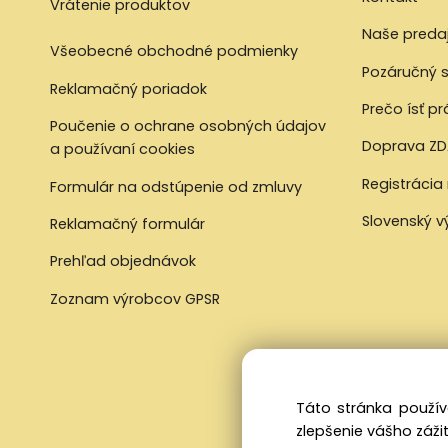
Vrátenie produktov
Naše preda
Všeobecné obchodné podmienky
Pozáručný s
Reklamačný poriadok
Prečo ísť p
Poučenie o ochrane osobných údajov
Doprava ZD
a používaní cookies
Registrácia
Formulár na odstúpenie od zmluvy
Slovenský 
Reklamačný formulár
Prehľad objednávok
Zoznam výrobcov GPSR
Táto stránka použív
zlepšenie vášho zážit