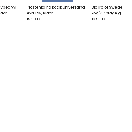
Cybex Avi
Pláštenka na kočík univerzálna
Bjällra of Sweden Pl
lack
exkluzív, Black
kočík Vintage girl
15.90 €
19.50 €