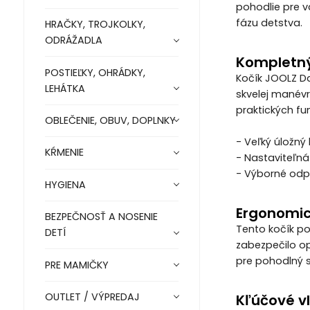
pohodlie pre v
fázu detstva.
HRAČKY, TROJKOLKY,
ODRÁŽADLA
Kompletný
POSTIEĽKY, OHRÁDKY,
Kočík JOOLZ D
LEHÁTKA
skvelej manév
praktických funk
OBLEČENIE, OBUV, DOPLNKY
- Veľký úložný
KŔMENIE
- Nastaviteľná
- Výborné odp
HYGIENA
Ergonomic
BEZPEČNOSŤ A NOSENIE
Tento kočík po
DETÍ
zabezpečilo o
pre pohodlný 
PRE MAMIČKY
OUTLET / VÝPREDAJ
Kľúčové vl