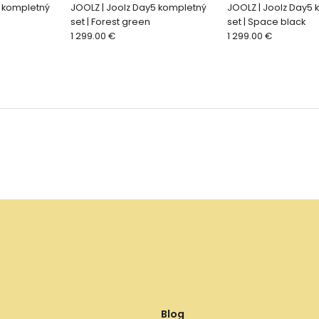
5 kompletný
JOOLZ | Joolz Day5 kompletný
JOOLZ | Joolz Day5
set | Forest green
set | Space black
1 299.00 €
1 299.00 €
Blog