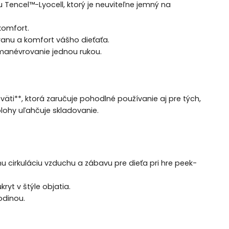
 Tencel™-Lyocell, ktorý je neuviteľne jemný na
komfort.
ranu a komfort vášho dieťaťa.
manévrovanie jednou rukou.
väti**, ktorá zaručuje pohodlné používanie aj pre tých,
lohy uľahčuje skladovanie.
nu cirkuláciu vzduchu a zábavu pre dieťa pri hre peek-
yt v štýle objatia.
odinou.