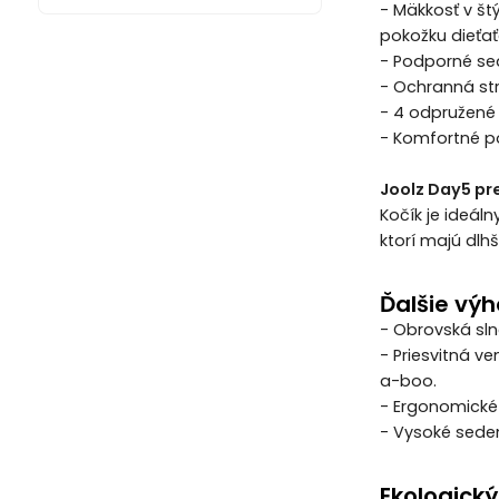
- Mäkkosť v št
pokožku dieťať
- Podporné se
- Ochranná str
- 4 odpružené
- Komfortné p
Joolz Day5 pr
Kočík je ideál
ktorí majú dlh
Ďalšie výh
- Obrovská sln
- Priesvitná v
a-boo.
- Ergonomické 
- Vysoké sedeni
Ekologický