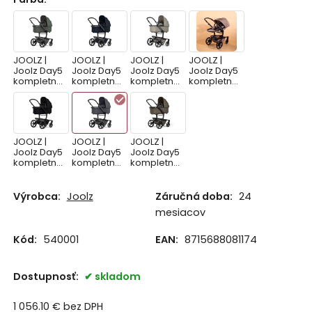
JOOLZ |
JOOLZ |
JOOLZ |
JOOLZ |
Joolz Day5
Joolz Day5
Joolz Day5
Joolz Day5
kompletný
kompletný
kompletný
kompletný
set | Forest
set | Navy
set | Sage
set | Sandy
green
blue
green
taupe
JOOLZ |
JOOLZ |
JOOLZ |
Joolz Day5
Joolz Day5
Joolz Day5
kompletný
kompletný
kompletný
set | Space
set | Stone
set | Hazel
black
grey
brown
Výrobca:
Joolz
Záručná doba:
24
mesiacov
Kód:
540001
EAN:
8715688081174
Dostupnosť:
skladom
1 056.10
€
bez DPH