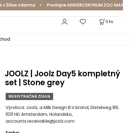
iline zdarma • Predajne KINDERCENTRUM ZOC MAX a MamaJa
0
ks
bchod
JOOLZ | Joolz Day5 kompletný
set | Stone grey
REGISTRAČNÁ ZĽAVA
Výrobca: Joolz, a Milk Design B.V.brand, Distelweg 89,
1031 HD Amsterdam, Holandsko,
accounts.receivable@joolz.com
Farba
: