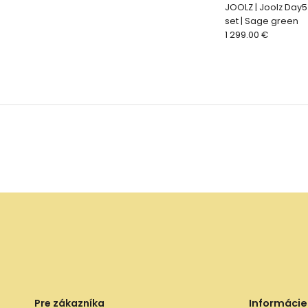
JOOLZ | Joolz Day
set | Sage green
1 299.00 €
Pre zákazníka
Informácie