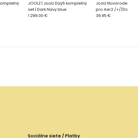
 kompletný
JOOLZ | Joolz Day5 kompletný
Joolz Novorodenecká
set | Dark Navy blue
pro Aer2 /+//Day5 | 
1 299.00 €
taupe
39.95 €
Sociálne siete / Platby