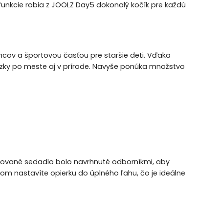
e funkcie robia z JOOLZ Day5 dokonalý kočík pre každú
cov a športovou časťou pre staršie deti. Vďaka
dzky po meste aj v prírode. Navyše ponúka množstvo
ntované sedadlo bolo navrhnuté odborníkmi, aby
m nastavíte opierku do úplného ľahu, čo je ideálne