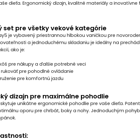
aše dieťa. Ergonomický dizajn, kvalitné materiály a inovatívn
 set pre všetky vekové kategórie
ay5 je vybavený priestrannou hlbokou vaničkou pre novoroden
rovateľnosti a jednoduchému skladaniu je ideálny na prechá
cií, ako je:
 kôš pre nákupy a ďalšie potrebné veci
 rukoväť pre pohodlné ovládanie
ruženie pre komfortnú jazdu
ký dizajn pre maximálne pohodlie
skytuje unikátne ergonomické pohodlie pre vaše dieťa. Pate
ptimálnu oporu pre chrbát, boky a nohy. Jednoduchým pohybo
spánok.
astnosti: