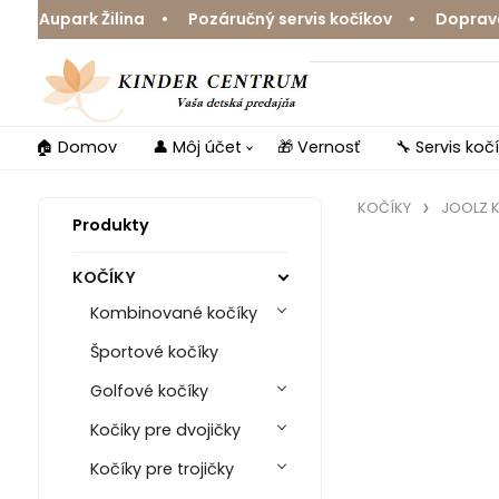
upark Žilina • Pozáručný servis kočíkov • Doprava zda
🏠 Domov
👤 Môj účet
🎁 Vernosť
🔧 Servis koč
KOČÍKY
JOOLZ K
Produkty
KOČÍKY
Kombinované kočíky
Športové kočíky
Golfové kočíky
Kočiky pre dvojičky
Kočíky pre trojičky