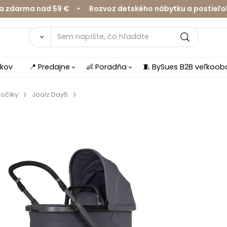
rma nad 59 € • Rozvoz detského nábytku a postieľok v Ž
íkov
📍 Predajne
👶 Poradňa
🧵 BySues B2B veľkoo
očíky
Joolz Day5