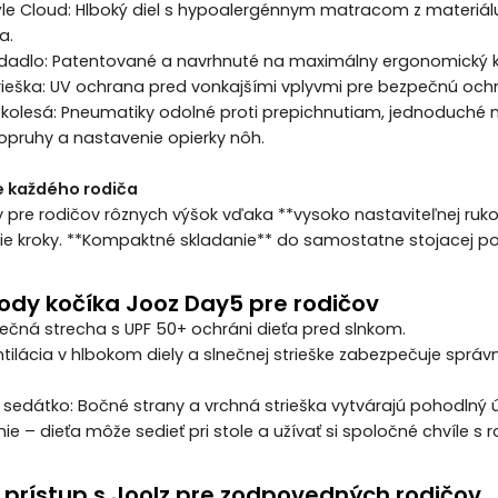
ýle Cloud: Hlboký diel s hypoalergénnym matracom z materiálu
a.
dadlo: Patentované a navrhnuté na maximálny ergonomický 
ieška: UV ochrana pred vonkajšími vplyvmi pre bezpečnú och
 kolesá: Pneumatiky odolné proti prepichnutiam, jednoduché 
opruhy a nastavenie opierky nôh.
e každého rodiča
ny pre rodičov rôznych výšok vďaka **vysoko nastaviteľnej ruko
šie kroky. **Kompaktné skladanie** do samostatne stojacej po
ody kočíka Jooz Day5 pre rodičov
ečná strecha s UPF 50+ ochráni dieťa pred slnkom.
entilácia v hlbokom diely a slnečnej strieške zabezpečuje správ
sedátko: Bočné strany a vrchná strieška vytvárajú pohodlný úkr
e – dieťa môže sedieť pri stole a užívať si spoločné chvíle s r
 prístup s Joolz pre zodpovedných rodičov