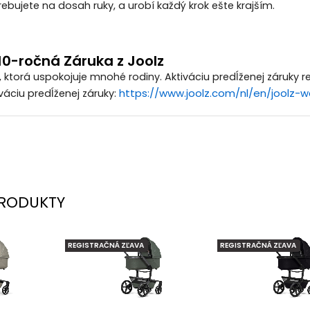
rebujete na dosah ruky, a urobí každý krok ešte krajším.
10-ročná Záruka z Joolz
ktorá uspokojuje mnohé rodiny. Aktiváciu predĺženej záruky rea
https://www.joolz.com/nl/en/joolz-w
váciu predĺženej záruky:
RODUKTY
REGISTRAČNÁ ZĽAVA
REGISTRAČNÁ ZĽAVA