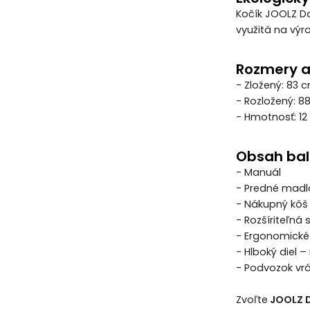
Kočík JOOLZ Da
využitá na výro
Rozmery a
- Zložený: 83 
- Rozložený: 8
- Hmotnosť: 12 
Obsah bal
- Manuál
- Predné madl
- Nákupný kôš
- Rozšíriteľná 
- Ergonomické
- Hlboký diel 
- Podvozok vr
Zvoľte
JOOLZ 