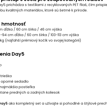
y5 prichádza s textíliami z recyklovaných PET fliaš, čím prispi
bu kvalitných materiálov, ktoré sú šetrné k prírode.
 hmotnosť
cm dĺžka / 60 cm šírka / 46 cm výška
8-94 cm dĺžka / 60 cm šírka / 103-113 cm výška
kg (najľahší prémiový kočík vo svojej kategórii)
enia Day5
o
strieška
 oporné sedadlo
– najmäkšia postieľka
átane predných a zadných koliesok
Day5
ako kompletný set a užívajte si pohodlné a štýlové pre