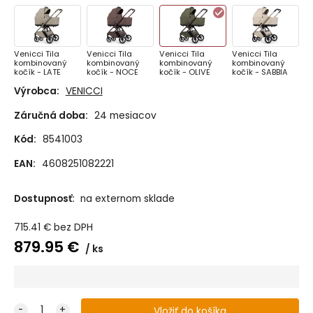
Venicci Tila
Venicci Tila
Venicci Tila
Venicci Tila
kombinovaný
kombinovaný
kombinovaný
kombinovaný
kočík - LATE
kočík - NOCE
kočík - OLIVE
kočík - SABBIA
Výrobca:
VENICCI
Záručná doba:
24 mesiacov
Kód:
8541003
EAN:
4608251082221
Dostupnosť:
na externom sklade
715.41
€
bez DPH
879.95
€
ks