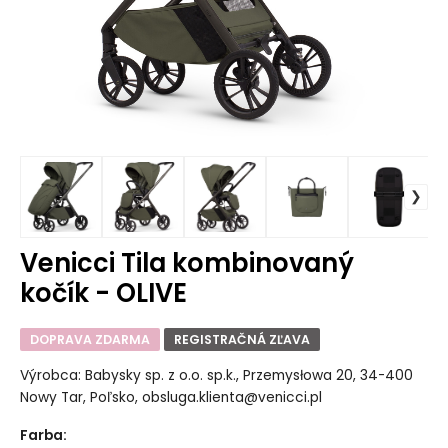
Venicci Tila kombinovaný
kočík - OLIVE
DOPRAVA ZDARMA
REGISTRAČNÁ ZĽAVA
Výrobca: Babysky sp. z o.o. sp.k., Przemysłowa 20, 34-400
Nowy Tar, Poľsko, obsluga.klienta@venicci.pl
Farba
: