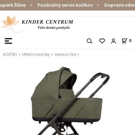
rk Žilina • Pozáručný servis kočíkov • Doprava zdarma 
0
KOČÍKY
VENICCI kočíky
Venicci Tila