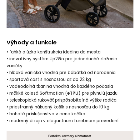
Výhody a funkcie
• ľahká a úzka konštrukcia ideálna do mesta
• inovatívny systém Up2Go pre jednoduché zloženie
vaničky
• hlboká vanička vhodná pre bábätká od narodenia
• športová časť s nosnosťou až do 22 kg
• vodeodolná tkanina vhodná do každého počasia
• mäkké kolesá Softmotion (
eTPU
) pre plynulú jazdu
• teleskopická rukoväť prispôsobiteľná výške rodiča
• priestranný nákupný košík s nosnosťou do 10 kg
• bohaté príslušenstvo v cene kočíka
• moderný dizajn v elegantnom farebnom prevedení