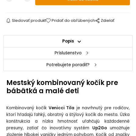
Sledovať produkt
Pridať do obľúbených
Zdielať
Popis
Príslušenstvo
Potrebujete poradiť?
Mestský kombinovaný kočík pre
bábätká a malé deti
Kombinovaný kočík
Venicci Tila
je navrhnutý pre rodičov,
ktorí hľadajú ľahký, obratný a štýlový kočík do mesta. Úzka
konštrukcia a nízka hmotnosť uľahčujú každodenné
presuny, zatiaľ čo inovatívny systém
Up2Go
umožňuje
zloženie hlbokej vaničky jedným pohybom. Kočík od značky