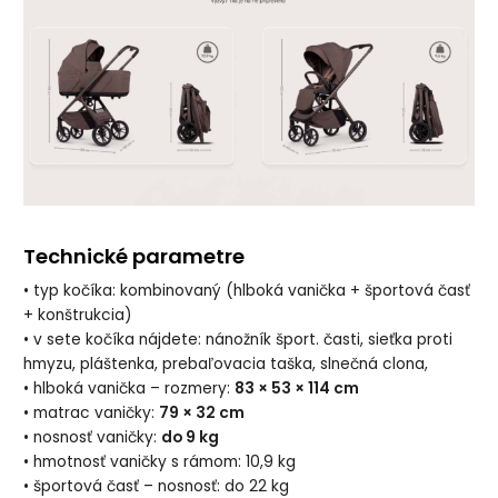
Technické parametre
• typ kočíka: kombinovaný (hlboká vanička + športová časť
+ konštrukcia)
• v sete kočíka nájdete: nánožník šport. časti, sieťka proti
hmyzu, pláštenka, prebaľovacia taška, slnečná clona,
• hlboká vanička – rozmery:
83 × 53 × 114 cm
• matrac vaničky:
79 × 32 cm
• nosnosť vaničky:
do 9 kg
• hmotnosť vaničky s rámom: 10,9 kg
• športová časť – nosnosť: do 22 kg