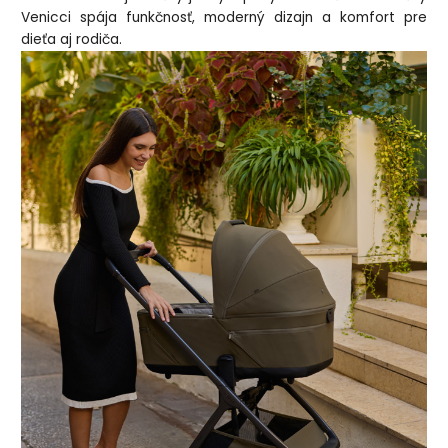
Venicci spája funkčnosť, moderný dizajn a komfort pre
dieťa aj rodiča.