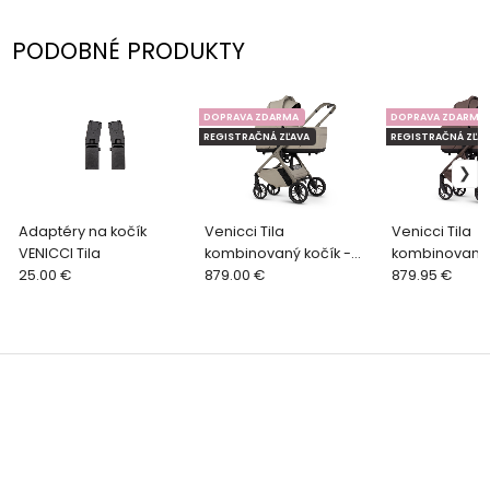
PODOBNÉ PRODUKTY
DOPRAVA ZDARMA
DOPRAVA ZDARMA
REGISTRAČNÁ ZĽAVA
REGISTRAČNÁ ZĽAV
Adaptéry na kočík
Venicci Tila
Venicci Tila
VENICCI Tila
kombinovaný kočík -
kombinovaný 
25.00 €
LATE
879.00 €
NOCE
879.95 €