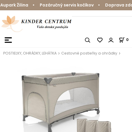
park Žilina • Pozáručný servis kočíkov • Doprava zdarm
0
POSTIEĽKY, OHRÁDKY, LEHÁTKA
Cestovné postieľky a ohrádky