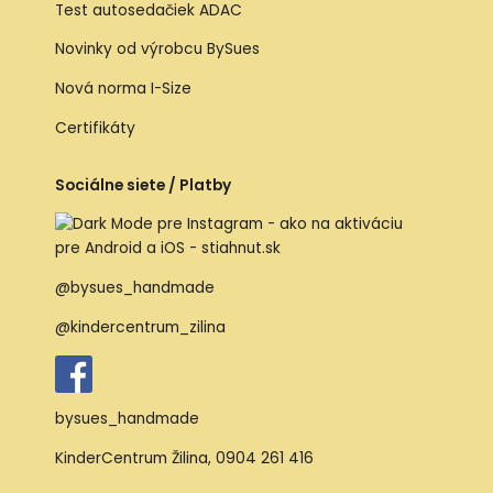
Test autosedačiek ADAC
Novinky od výrobcu BySues
Nová norma I-Size
Certifikáty
Sociálne siete / Platby
@bysues_handmade
@kindercentrum_zilina
bysues_handmade
KinderCentrum Žilina
,
0904 261 416