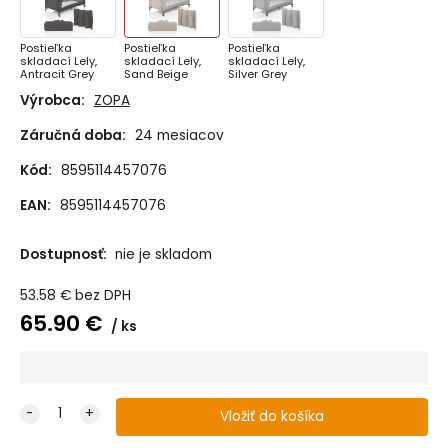
Postieľka
Postieľka
Postieľka
skladací Lely,
skladací Lely,
skladací Lely,
Antracit Grey
Sand Beige
Silver Grey
Výrobca:
ZOPA
Záručná doba:
24 mesiacov
Kód:
8595114457076
EAN:
8595114457076
Dostupnosť:
nie je skladom
53.58
€
bez DPH
65.90
€
ks