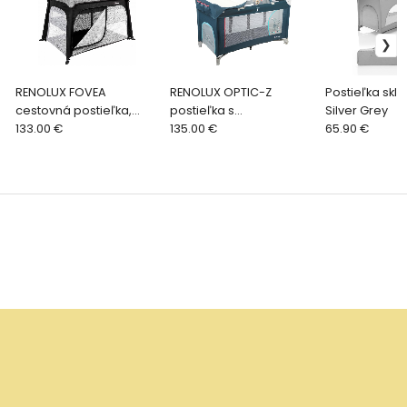
RENOLUX FOVEA
RENOLUX OPTIC-Z
Postieľka skla
cestovná postieľka,
postieľka s
Silver Grey
Griffin 2023
133.00 €
prebaľovacím pultom
135.00 €
65.90 €
2023, Sophie la girafe
Paris