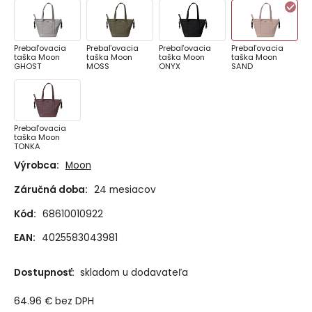
Prebaľovacia
Prebaľovacia
Prebaľovacia
Prebaľovacia
taška Moon
taška Moon
taška Moon
taška Moon
GHOST
MOSS
ONYX
SAND
Prebaľovacia
taška Moon
TONKA
Výrobca:
Moon
Záručná doba:
24 mesiacov
Kód:
68610010922
EAN:
4025583043981
Dostupnosť:
skladom u dodavateľa
64.96
€
bez DPH