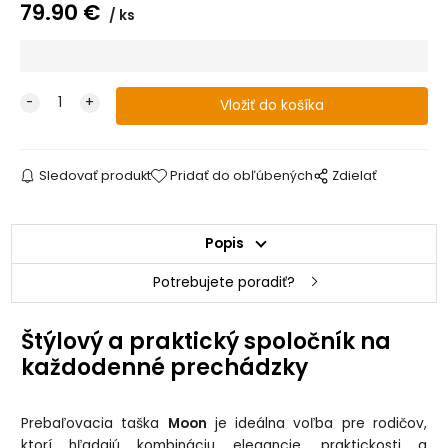
79.90
€
ks
Sledovať produkt
Pridať do obľúbených
Zdielať
Popis
Potrebujete poradiť?
Štýlový a praktický spoločník na
každodenné prechádzky
Prebaľovacia taška
Moon
je ideálna voľba pre rodičov,
ktorí hľadajú kombináciu elegancie, praktickosti a