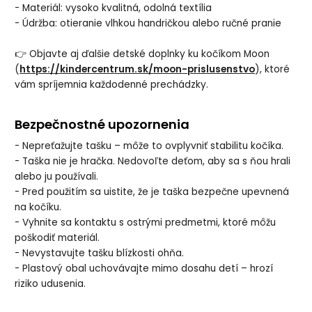
- Materiál: vysoko kvalitná, odolná textília
- Údržba: otieranie vlhkou handričkou alebo ručné pranie
👉 Objavte aj ďalšie detské doplnky ku kočíkom Moon
(
https://kindercentrum.sk/moon-prislusenstvo
), ktoré
vám spríjemnia každodenné prechádzky.
Bezpečnostné upozornenia
- Nepreťažujte tašku – môže to ovplyvniť stabilitu kočíka.
- Taška nie je hračka. Nedovoľte deťom, aby sa s ňou hrali
alebo ju používali.
- Pred použitím sa uistite, že je taška bezpečne upevnená
na kočíku.
- Vyhnite sa kontaktu s ostrými predmetmi, ktoré môžu
poškodiť materiál.
- Nevystavujte tašku blízkosti ohňa.
- Plastový obal uchovávajte mimo dosahu detí – hrozí
riziko udusenia.