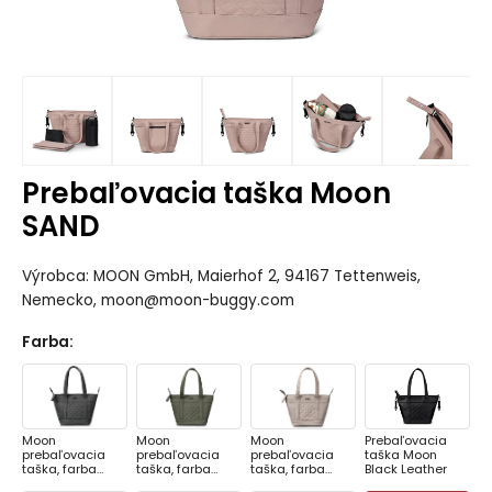
Prebaľovacia taška Moon
SAND
Výrobca: MOON GmbH, Maierhof 2, 94167 Tettenweis,
Nemecko, moon@moon-buggy.com
Farba
:
Moon
Moon
Moon
Prebaľovacia
prebaľovacia
prebaľovacia
prebaľovacia
taška Moon
taška, farba
taška, farba
taška, farba
Black Leather
ANTHRAZIT
MOSS GREEN
SAND