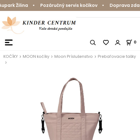
ark Žilina • Pozáručný servis kočíkov • Doprava zdarma
0
KOČÍKY
MOON kočíky
Moon Príslušenstvo
Prebaľovacie tašky